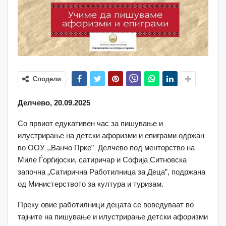
Сподели
Делчево, 20.09.2025
Со првиот едукативен час за пишување и
илустрирање на детски афоризми и епиграми одржан
во ООУ ,,Ванчо Прке” Делчево под менторство на
Миле Ѓорѓијоски, сатиричар и Софија Ситновска
започна „Сатирична Работилница за Деца”, подржана
од Министерството за култура и туризам.
Преку овие работилници децата се воведуваат во
тајните на пишување и илустрирање детски афоризми