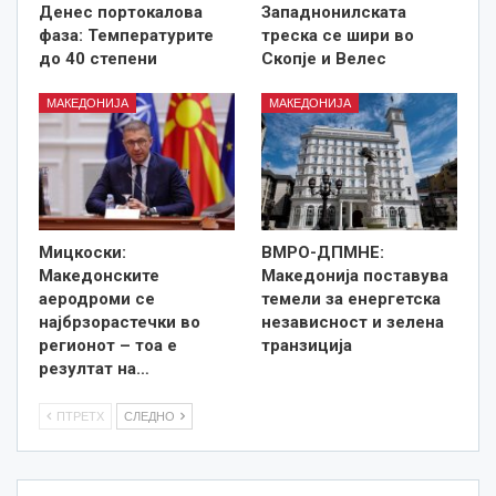
Денес портокалова
Западнонилската
фаза: Температурите
треска се шири во
до 40 степени
Скопје и Велес
МАКЕДОНИЈА
МАКЕДОНИЈА
Мицкоски:
ВМРО-ДПМНЕ:
Македонските
Македонија поставува
аеродроми се
темели за енергетска
најбрзорастечки во
независност и зелена
регионот – тоа е
транзиција
резултат на…
ПТРЕТХ
СЛЕДНО