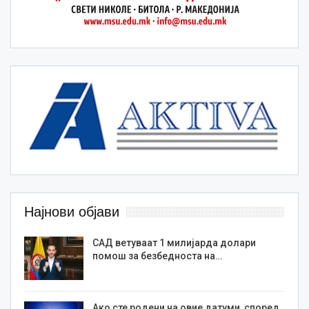
Најнови објави
САД ветуваат 1 милијарда долари
помош за безбедноста на…
Ако сте родени на овие датуми, според