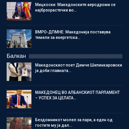
Мицкоски: Македонските аеродроми се
најбрзорастечки во…
ВМРО-ДПМНЕ: Македонија поставува
темели за енергетска…
Балкан
Македонскиот поет Димче Шипинкаровски
ја доби главната…
МАКЕДОНЕЦ ВО АЛБАНСКИОТ ПАРЛАМЕНТ
– УСПЕХ ЗА ЦЕЛАТА…
Бездомникот молел за пари, а еден од
гостите му ја дал…