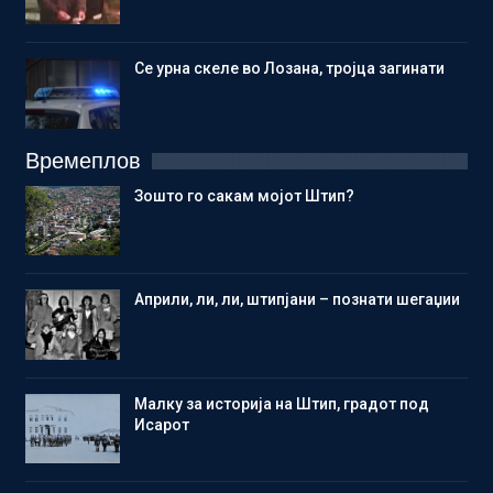
Се урна скеле во Лозана, тројца загинати
Времеплов
Зошто го сакам мојот Штип?
Aприли, ли, ли, штипјани – познати шегаџии
Малку за историја на Штип, градот под
Исарот