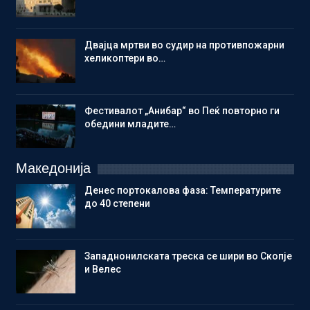
Двајца мртви во судир на противпожарни
хеликоптери во…
Фестивалот „Анибар“ во Пеќ повторно ги
обедини младите…
Македонија
Денес портокалова фаза: Температурите
до 40 степени
Западнонилската треска се шири во Скопје
и Велес