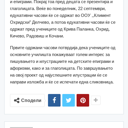
и епиграми. Покрај тоа пред децата се презентира и
глаголицата. Веќе во понеделник, 22 септември,
едукативни часови ќе се одржат во ООУ ,,Климент
Охридски” Делчево, а потоа едукативни часови ќе се
одржат пред учениците од Крива Паланка, Охрид,
Кичево, Радовиш и Кочани.
Првите одржани часови потврдија дека учениците од
основните училишта покажуваат голем интерес за
пишувањето и илустрациите на детските епиграми и
афоризми, како и за глаголицата. По завршувањето
на овој проект од најуспешните илустрации ќе се
направи изложба и ќе се испечати една сликовница.
Сподели