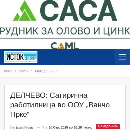
Дома
Вести
Македонија
ДЕЛЧЕВО: Сатирична
работилница во ООУ „Ванчо
Прке“
МАКЕДОНИЈА
На
20 Сеп, 2025 во 16:28 часот.
Од
Istok Press