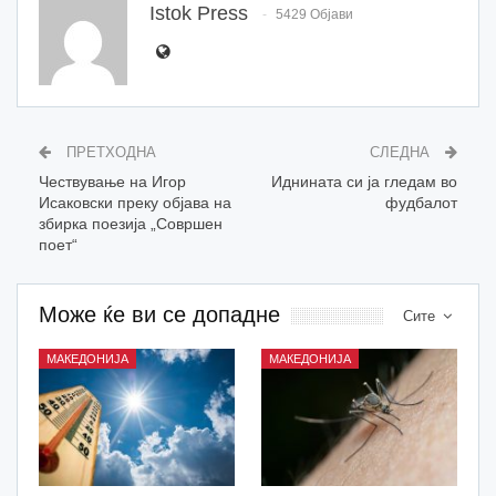
Istok Press
5429 Објави
ПРЕТХОДНА
СЛЕДНА
Чествување на Игор
Иднината си ја гледам во
Исаковски преку објава на
фудбалот
збирка поезија „Совршен
поет“
Може ќе ви се допадне
Сите
МАКЕДОНИЈА
МАКЕДОНИЈА