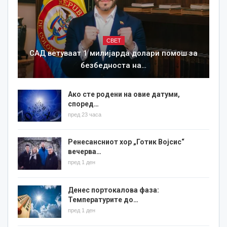
СВЕТ
САД ветуваат 1 милијарда долари помош за
безбедноста на…
Ако сте родени на овие датуми,
според…
пред 23 часа
Ренесансниот хор „Готик Војсис“
вечерва…
пред 1 ден
Денес портокалова фаза:
Температурите до…
пред 1 ден