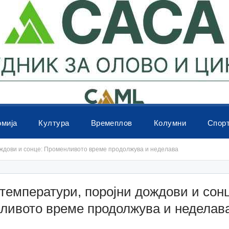
омија
Култура
Времеплов
Колумни
Спор
ождови и сонце: Променливото време продолжува и неделава
температури, поројни дождови и сон
ливото време продолжува и неделав