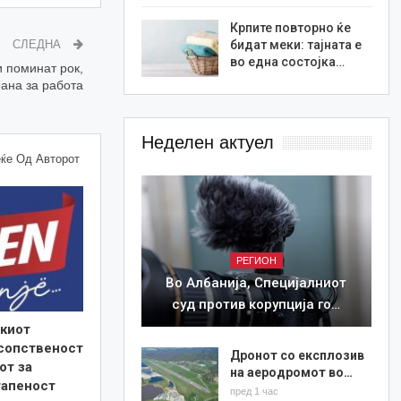
Крпите повторно ќе
бидат меки: тајната е
СЛЕДНА
во една состојка…
и поминат рок,
ана за работа
Неделен актуел
ќе Од Авторот
РЕГИОН
Во Албанија, Специјалниот
суд против корупција го…
киот
 сопственост
Дронот со експлозив
от за
на аеродромот во…
тапеност
пред 1 час