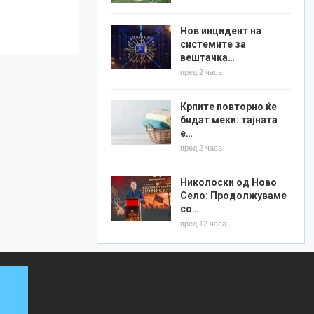
Нов инцидент на
системите за
вештачка…
пред 2 часа
Крпите повторно ќе
бидат меки: тајната
е…
пред 2 часа
Николоски од Ново
Село: Продолжуваме
со…
пред 12 часа