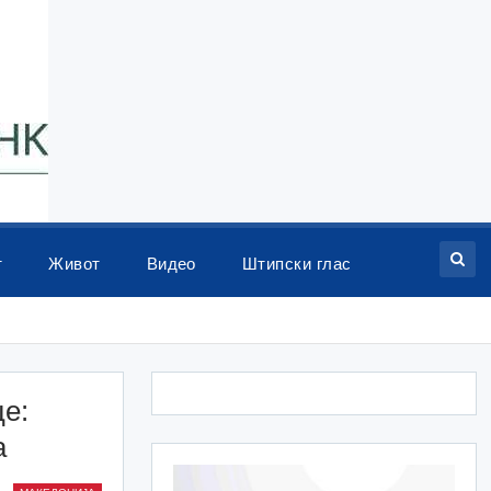
т
Живот
Видео
Штипски глас
це:
а