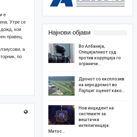
и е
ена. Утре се
 дожд, кои
Најнови објави
чен правец.
Во Албанија,
лзиусови, а
Специјалниот суд
вторник, по
против корупција го
ограничи…
Дронот со експлозив
на аеродромот во
Лајпциг оценет како…
Нов инцидент на
системите за
вештачка
интелигенција:
Митос…