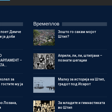
Времеплов
 поет Димче
Зошто го сакам мојот
 ја доби
Штип?
О
Aприли, ли, ли, штипјани –
ПАРЛАМЕНТ –
познати шегаџии
АТА…
молел за
Малку за историја на Штип,
 гостите му ја
градот под Исарот
во Лозана,
Зa младите и гимнастиката
и
во Штип