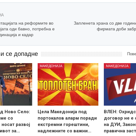
НА
тацијата на реформите во
Запленета храна со две годин
јата оди бавно, потребна е
фирмата доби забр
динација и кадар
ви се допадне
Пове
МАКЕДОНИЈА
МАКЕДОНИЈА
д Ново Село:
Цела Македонија под
ВЛЕН: Охридс
ме со
портокалов аларм поради
договор не е
 носат развој
екстремни горештини,
на ДУИ, Закон
ивот за…
надлежните со важни…
правична зас