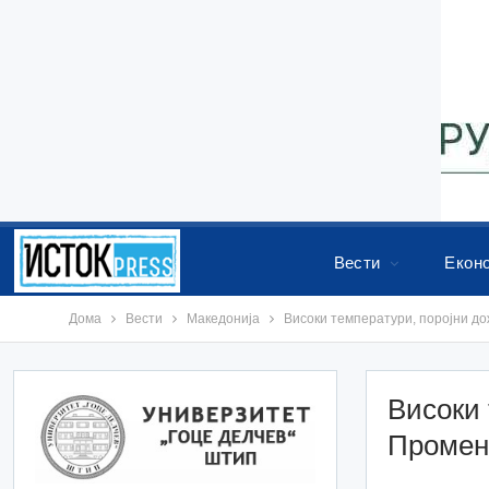
Вести
Екон
Дома
Вести
Македонија
Високи температури, поројни д
Високи 
Промен