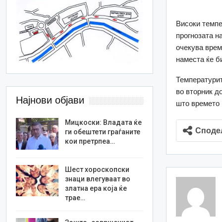
Високи темпе
прогнозата н
очекува врем
наместа ќе б
Температурит
во вторник до
Најнови објави
што времето 
Мицкоски: Владата ќе
Споде
ги обештети граѓаните
кои претрпеа…
Шест хороскопски
знаци влегуваат во
златна ера која ќе
трае…