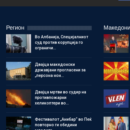
Регион
Македони
Во Албанија, Специјалниот
суд против корупција го
ограничи…
Двајца македонски
државјани прогласени за
„персона нон…
Двајца мртви во судир на
противпожарни
хеликоптери во…
Фестивалот „Анибар“ во Пеќ
повторно ги обедини