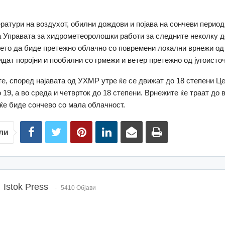
ратури на воздухот, обилни дождови и појава на сончеви период
а Управата за хидрометеоролошки работи за следните неколку д
ето да биде претежно облачно со повремени локални врнежи од
идат поројни и пообилни со грмежи и ветер претежно од југоисто
е, според најавата од УХМР утре ќе се движат до 18 степени Це
 19, а во среда и четврток до 18 степени. Врнежите ќе траат до 
ќе биде сончево со мала облачност.
ли
Istok Press
5410 Објави