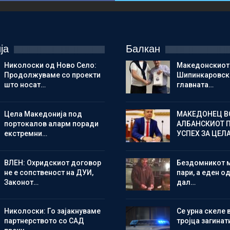
ја
Балкан
Николоски од Ново Село:
Македонскиот
Продолжуваме со проекти
Шипинкаровски
што носат…
главната…
Цела Македонија под
МАКЕДОНЕЦ В
портокалов аларм поради
АЛБАНСКИОТ 
екстремни…
УСПЕХ ЗА ЦЕЛ
ВЛЕН: Охридскиот договор
Бездомникот 
не е сопственост на ДУИ,
пари, а еден од
Законот…
дал…
Николоски: Го зајакнуваме
Се урна скеле 
партнерството со САД
тројца загинат