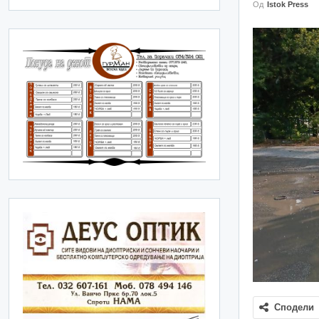
Од
Istok Press
Сподели