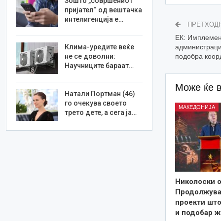
Зошто „совршениот
пријател“ од вештачка
интелигенција е…
ПРЕТХОД
ЕК: Имплемен
администраци
Клима-уредите веќе
подобра коор
не се доволни:
Научниците бараат…
Може ќе 
Натали Портман (46)
го очекува своето
МАКЕДОНИЈА
трето дете, а сега ја…
Николоски о
Продолжува
проекти што
и подобар ж