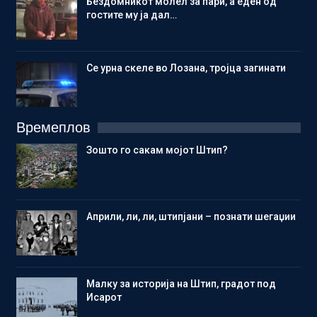
Бездомникот молел за пари, а еден од
гостите му ја дал…
Се урна скеле во Лозана, тројца загинати
Времеплов
Зошто го сакам мојот Штип?
Aприли, ли, ли, штипјани – познати шегаџии
Малку за историја на Штип, градот под
Исарот