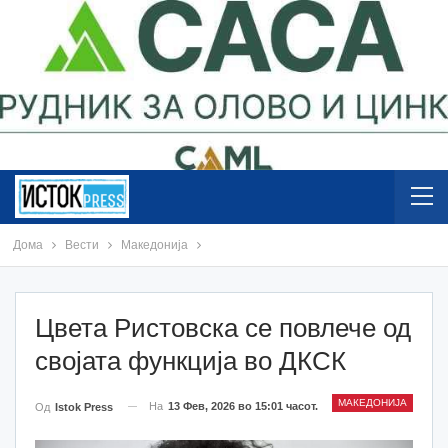
Дома
Вести
Македонија
Цвета Ристовска се повлече од
својата функција во ДКСК
МАКЕДОНИЈА
На
13 Фев, 2026 во 15:01 часот.
Од
Istok Press