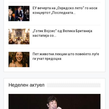
ЕУ вечерта на „Охридско лето“ го носи
концертот „Последната…
„Готик Војсис“ од Велика Британија
настапија со…
Пет животни лекции што повеќето луѓе
ги учат предоцна
Неделен актуел