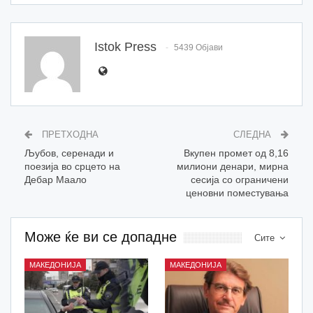
Istok Press
5439 Објави
ПРЕТХОДНА
СЛЕДНА
Љубов, серенади и
Вкупен промет од 8,16
поезија во срцето на
милиони денари, мирна
Дебар Маало
сесија со ограничени
ценовни поместувања
Може ќе ви се допадне
Сите
МАКЕДОНИЈА
МАКЕДОНИЈА