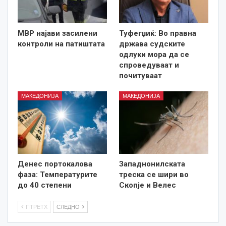
МВР најави засилени
Туфегџиќ: Во правна
контроли на патиштата
држава судските
одлуки мора да се
спроведуваат и
почитуваат
МАКЕДОНИЈА
МАКЕДОНИЈА
Денес портокалова
Западнонилската
фаза: Температурите
треска се шири во
до 40 степени
Скопје и Велес
ПТРЕТХ
СЛЕДНО