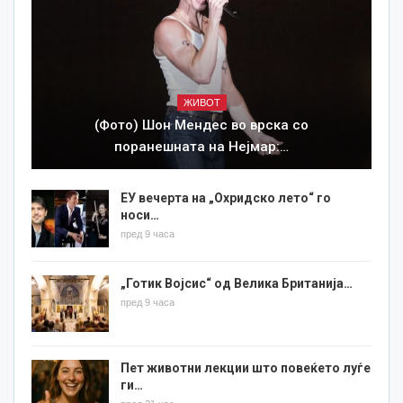
ЖИВОТ
(Фото) Шон Мендес во врска со
поранешната на Нејмар:…
ЕУ вечерта на „Охридско лето“ го
носи…
пред 9 часа
„Готик Војсис“ од Велика Британија…
пред 9 часа
Пет животни лекции што повеќето луѓе
ги…