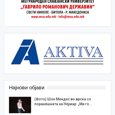
Најнови објави
(Фото) Шон Мендес во врска со
поранешната на Нејмар: „Ми го…