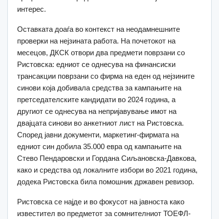
интерес.
Оставката доаѓа во контекст на неодамнешните
проверки на нејзината работа. На почетокот на
месецов, ДКСК отвори два предмети поврзани со
Ристовска: едниот се однесува на финансиски
трансакции поврзани со фирма на еден од нејзините
синови која добивала средства за кампањите на
претседателските кандидати во 2024 година, а
другиот се однесува на непријавување имот на
двајцата синови во анкетниот лист на Ристовска.
Според јавни документи, маркетинг-фирмата на
едниот син добила 35.000 евра од кампањите на
Стево Пендаровски и Гордана Сиљановска-Давкова,
како и средства од локалните избори во 2021 година,
додека Ристовска била помошник државен ревизор.
Ристовска се најде и во фокусот на јавноста како
известител во предметот за сомнителниот ТОЕФЛ-