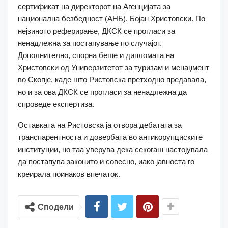
сертификат на директорот на Агенцијата за
национална безбедност (АНБ), Бојан Христовски. По
нејзиното реферирање, ДКСК се прогласи за
ненадлежна за постапување по случајот.
Дополнително, спорна беше и дипломата на
Христовски од Универзитетот за туризам и менаџмент
во Скопје, каде што Ристовска претходно предавала,
но и за ова ДКСК се прогласи за ненадлежна да
спроведе експертиза.
Оставката на Ристовска ја отвора дебатата за
транспарентноста и довербата во антикорупциските
институции, но таа уверува дека секогаш настојувала
да постапува законито и совесно, иако јавноста го
креирала поинаков впечаток.
Сподели