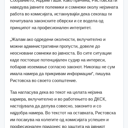
Собранието, Африм Гаши. Како причина, Ристовска ги
наведува јавните полемики и сомнежи околу нејзината
работа во комисијата, истакнувајќи дека секогаш ги
почитувала законските обврски и се водела од
принципот на професионален интегритет.
„Жалам ако одредени околности, вклучително и
можни административни пропусти, довеле до
неосновани сомнежи во јавноста. Во сите ситуации
каде постоеше потенцијален судир на интереси,
побарав изземање согласно законот. Никогаш не сум
имала намера да прикривам информации“, пишува
Ристовска во своето соопштение.
Таа нагласува дека во текот на целата нејзина
кариера, вклучително и во работењето во ДКСК,
настојувала да делува совесно, законито и со
најдобра намера. Во текстот на оставката, Ристовска
им посакува на колегите од комисијата успешен и
професионален придонес во заштита на јавниот