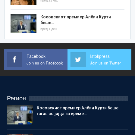
пред 21 час
Косовскиот премиер Албин Курти
беше…
пред 1 ден
Facebook
Istokpress
Join us on Facebook
Join us on Twitter
Регион
Косовскиот премиер Албин Курти беше
гаѓан со јајца за време…