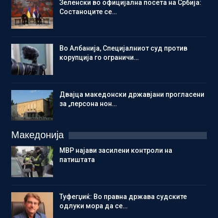
Зеленски во официјална посета на Србија:
Состаноците се…
Во Албанија, Специјалниот суд против
корупција го ограничи…
Двајца македонски државјани прогласени
за „персона нон…
Македонија
МВР најави засилени контроли на
патиштата
Туфегџиќ: Во правна држава судските
одлуки мора да се…