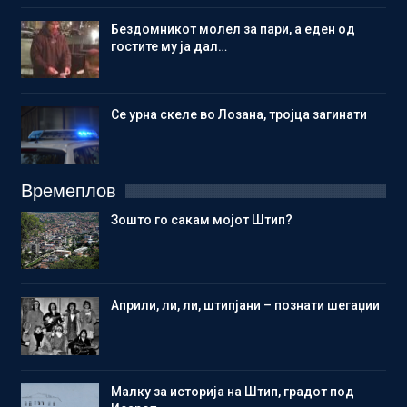
Бездомникот молел за пари, а еден од
гостите му ја дал…
Се урна скеле во Лозана, тројца загинати
Времеплов
Зошто го сакам мојот Штип?
Aприли, ли, ли, штипјани – познати шегаџии
Малку за историја на Штип, градот под