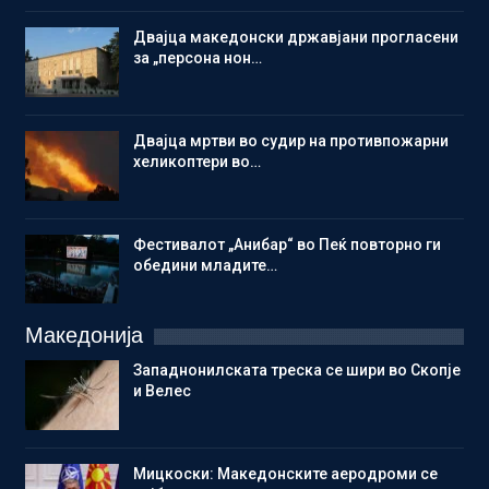
Двајца македонски државјани прогласени
за „персона нон…
Двајца мртви во судир на противпожарни
хеликоптери во…
Фестивалот „Анибар“ во Пеќ повторно ги
обедини младите…
Македонија
Западнонилската треска се шири во Скопје
и Велес
Мицкоски: Македонските аеродроми се