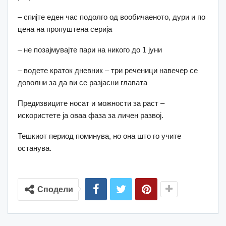
– спијте еден час подолго од вообичаеното, дури и по
цена на пропуштена серија
– не позајмувајте пари на никого до 1 јуни
– водете краток дневник – три реченици навечер се
доволни за да ви се разјасни главата
Предизвиците носат и можности за раст –
искористете ја оваа фаза за личен развој.
Тешкиот период поминува, но она што го учите
останува.
Сподели