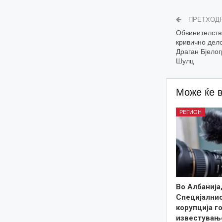
ПРЕТХОД
Обвинителств
кривично дело
Драган Бјелог
Шулц
Може ќе 
РЕГИОН
Во Албанија
Специјалнио
корупција г
известувањ