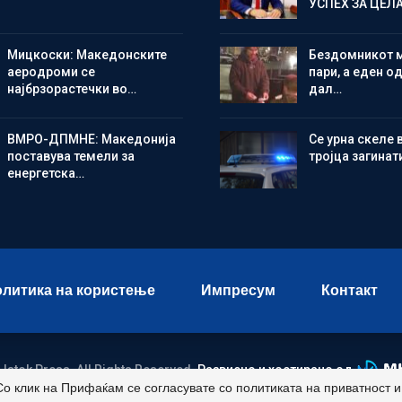
УСПЕХ ЗА ЦЕЛ
Мицкоски: Македонските
Бездомникот 
аеродроми се
пари, а еден од
најбрзорастечки во…
дал…
ВМРО-ДПМНЕ: Македонија
Се урна скеле 
поставува темели за
тројца загинат
енергетска…
литика на користење
Импресум
Контакт
 Istok Press. All Rights Reserved.
Развиено и хостирано од
Со клик на Прифаќам се согласувате со политиката на приватност 