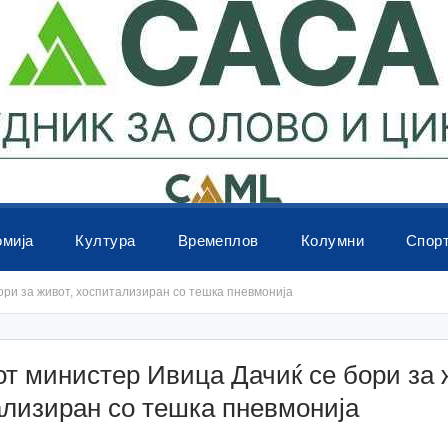
омија
Култура
Времеплов
Колумни
Спор
ори за живот, хоспитализиран со тешка пневмонија
т министер Ивица Дачиќ се бори за 
ализиран со тешка пневмонија