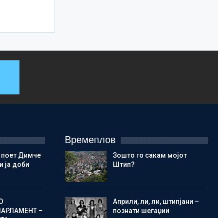
Времеплов
 поет Димче
Зошто го сакам мојот
 ја доби
Штип?
О
Aприли, ли, ли, штипјани –
ПАРЛАМЕНТ –
познати шегаџии