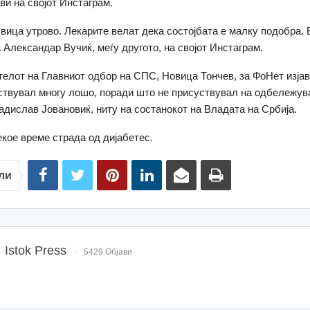
ви на својот Инстаграм.
Ивица утрово. Лекарите велат дека состојбата е малку подобра.
а Александар Вучиќ, меѓу другото, на својот Инстаграм.
елот на Главниот одбор на СПС, Новица Тончев, за ФоНет изјав
ствувал многу лошо, поради што не присуствувал на одбележув
адислав Јовановиќ, ниту на состанокот на Владата на Србија.
екое време страда од дијабетес.
ли
Istok Press
5429 Објави