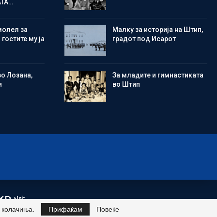
АТА…
молел за
Малку за историја на Штип,
 гостите му ја
градот под Исарот
во Лозана,
Зa младите и гимнастиката
и
во Штип
и колачиња.
Прифаќам
Повеќе