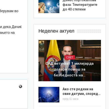
фаза: Температурите
до 40 степени
 Верувам во
и дека Дачиќ
Неделен актуел
ањето на
СВЕТ
САД ветуваат 1 милијарда
долари помош за
безбедноста на…
Ако сте родени на
овие датуми, според…
пред 11 часа