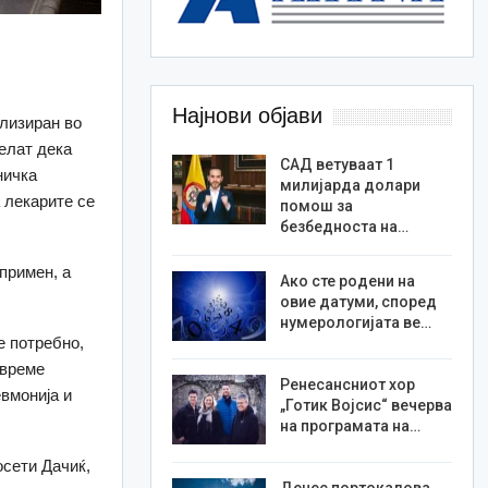
Најнови објави
лизиран во
елат дека
САД ветуваат 1
ничка
милијарда долари
 лекарите се
помош за
безбедноста на…
примен, а
Ако сте родени на
овие датуми, според
нумерологијата ве…
е потребно,
 време
Ренесансниот хор
евмонија и
„Готик Војсис“ вечерва
на програмата на…
осети Дачиќ,
Денес портокалова