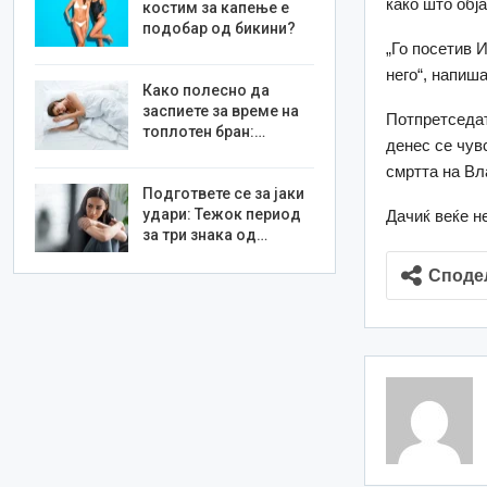
како што обја
костим за капење е
подобар од бикини?
„Го посетив 
него“, напиш
Како полесно да
заспиете за време на
Потпретседат
топлотен бран:…
денес се чув
смртта на Вл
Подгответе се за јаки
удари: Тежок период
Дачиќ веќе н
за три знака од…
Споде