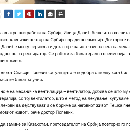
а внатрешни работи на Србија, Ивица Дачиќ, беше итно хоспита
киот клинички центар на Србија поради пневмонија. Докторите в
 Дачиќ е многу сериозна и дека тој е на интензивна нега на меха
 односно на респиратор. Се работи за билатерална пневмонија, а
виот живот.
логот Спасоје Попевиќ ситуацијата е подобра отколку кога бил 
часа ќе бидат клучни.
лно е на механичка вентилација – вентилатор, добива сè што му 
 терапија, со тој вентилатор, што е метод на лекување, купуваме
 лекови да дејствуваат и се бориме за неговиот живот. Тешка пн
еговиот живот“, рече доктор Попевиќ.
 да замине за Казахстан, претседателот на Србија повторно го п