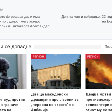
НА
ото ќе решава дали има
Ден на жал и сеќавање: 22 го
 по судирот меѓу актерот
на Бо
рлиќ и Тиктокерот Александар
ви се допадне
Пове
РЕГИОН
РЕГИОН
,
Двајца македонски
Двајца мртви 
т суд против
државјани прогласени за
противпожар
о ограничи
„персона нон грата“ во
хеликоптери в
ето на…
Албанија
огнот му се з