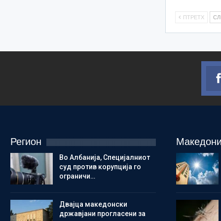
ПТРЕТХ
С
Регион
Македони
Во Албанија, Специјалниот
суд против корупција го
ограничи…
Двајца македонски
државјани прогласени за