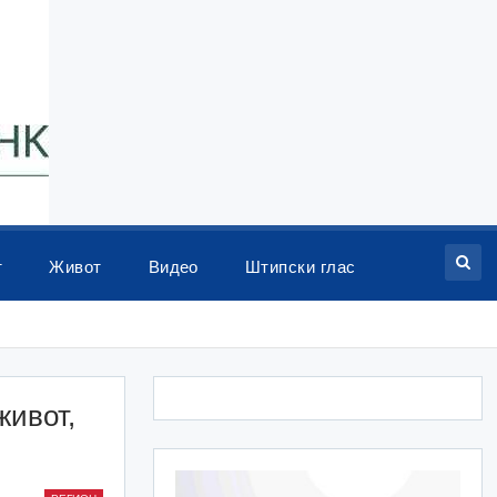
т
Живот
Видео
Штипски глас
живот,