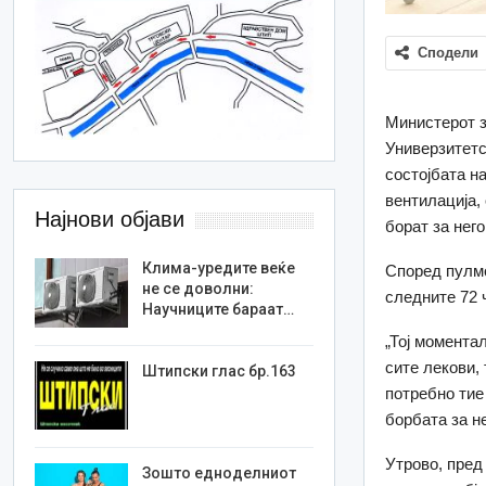
Сподели
Министерот з
Универзитетс
состојбата на
вентилација,
Најнови објави
борат за него
Клима-уредите веќе
Според пулмо
не се доволни:
следните 72 
Научниците бараат…
„Тој момента
сите лекови,
Штипски глас бр.163
потребно тие
борбата за н
Утрово, пред
Зошто едноделниот