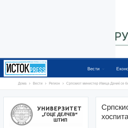
Вести
Екон
Дома
Вести
Регион
Српскиот министер Ивица Дачиќ се б
Српскио
хоспит