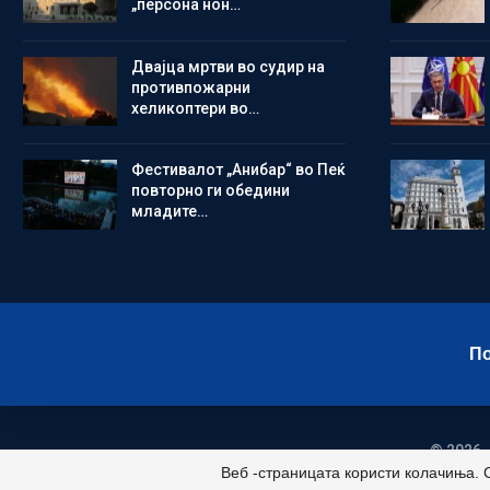
„персона нон…
Двајца мртви во судир на
противпожарни
хеликоптери во…
Фестивалот „Анибар“ во Пеќ
повторно ги обедини
младите…
По
© 2026 -
Веб -страницата користи колачиња. 