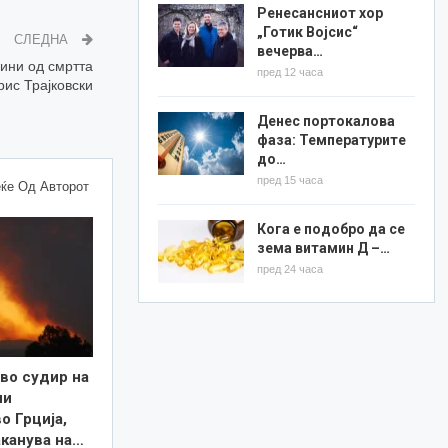
Ренесансниот хор
„Готик Војсис“
СЛЕДНА
вечерва…
дини од смртта
пред 12 часа
рис Трајковски
Денес портокалова
фаза: Температурите
до…
пред 15 часа
ќе Од Авторот
Кога е подобро да се
зема витамин Д –…
пред 24 часа
во судир на
ни
о Грција,
аканува на…