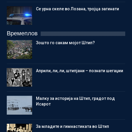
Се урна скеле во Лозана, тројца загинати
Времеплов
Зошто го сакам мојот Штип?
Aприли, ли, ли, штипјани – познати шегаџии
Малку за историја на Штип, градот под
Исарот
Зa младите и гимнастиката во Штип