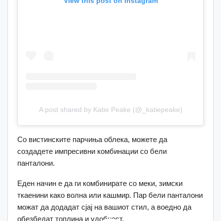
View this post on Instagram
A post shared by Katie Peake (@_katiepeake)
Со вистинските парчиња облека, можете да
создадете импресивни комбинации со бели
панталони.
Еден начин е да ги комбинирате со меки, зимски
ткаенини како волна или кашмир. Пар бели панталони
можат да додадат сјај на вашиот стил, а воедно да
обезбедат топлина и удобност.