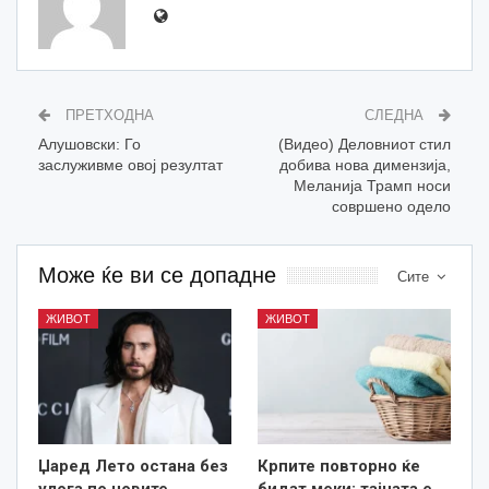
ПРЕТХОДНА
СЛЕДНА
Алушовски: Го
(Видео) Деловниот стил
заслуживме овој резултат
добива нова димензија,
Меланија Трамп носи
совршено одело
Може ќе ви се допадне
Сите
ЖИВОТ
ЖИВОТ
Џаред Лето остана без
Крпите повторно ќе
улога по новите
бидат меки: тајната е