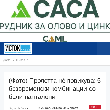
Дома
Живот
(Фото) Пролетта нè повикува: 5
безвременски комбинации со
бели панталони
ЖИВОТ
На
26 Фев, 2026 во 09:02 часот.
Од
Istok Press