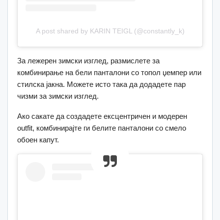
A post shared by KARIN TEIGL (@constantly_k)
За лежерен зимски изглед, размислете за
комбинирање на бели панталони со топол џемпер или
стилска јакна. Можете исто така да додадете пар
чизми за зимски изглед.
Ако сакате да создадете ексцентричен и модерен
outfit, комбинирајте ги белите панталони со смело
обоен капут.