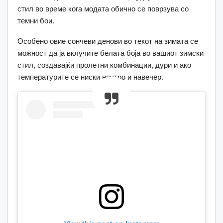
стил во време кога модата обично се поврзува со
темни бои.
Особено овие сончеви денови во текот на зимата се
можност да ја вклучите белата боја во вашиот зимски
стил, создавајќи пролетни комбинации, дури и ако
температурите се ниски наутро и навечер.