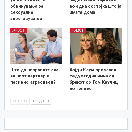
обвинувања за
во една состојка што ја
сексуално
имате дома
злоставување
ЖИВОТ
ЖИВОТ
Што да направите ако
Хајди Клум прослави
вашиот партнер е
седумгодишнина од
пасивно-агресивен?
бракот со Том Каулиц
во топлес
ПТРЕТХ
СЛЕДНО