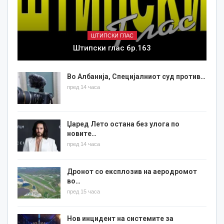
ШТИПСКИ ГЛАС
Штипски глас бр.163
Во Албанија, Специјалниот суд против…
пред 14 часа
Џаред Лето остана без улога по
новите…
пред 14 часа
Дронот со експлозив на аеродромот
во…
пред 15 часа
Нов инцидент на системите за