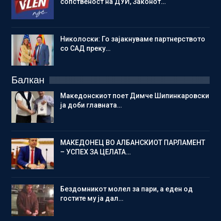
сопственост на ДУИ, Законот…
Николоски: Го зајакнуваме партнерството
со САД преку…
Балкан
Македонскиот поет Димче Шипинкаровски
ја доби главната…
МАКЕДОНЕЦ ВО АЛБАНСКИОТ ПАРЛАМЕНТ
– УСПЕХ ЗА ЦЕЛАТА…
Бездомникот молел за пари, а еден од
гостите му ја дал…