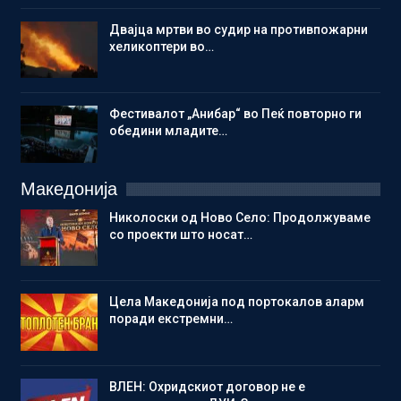
Двајца мртви во судир на противпожарни
хеликоптери во…
Фестивалот „Анибар“ во Пеќ повторно ги
обедини младите…
Македонија
Николоски од Ново Село: Продолжуваме
со проекти што носат…
Цела Македонија под портокалов аларм
поради екстремни…
ВЛЕН: Охридскиот договор не е