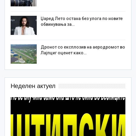
Џаред Лето остана без улога по новите
обвинувања за…
Дронот со експлозив на аеродромот во
Лајпциг оценет како…
Неделен актуел