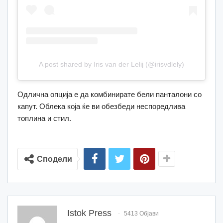
A post shared by Iris van der Lelij (@irisvdlely)
Одлична опција е да комбинирате бели панталони со
капут. Облека која ќе ви обезбеди неспоредлива
топлина и стил.
Сподели
Istok Press
5413 Објави