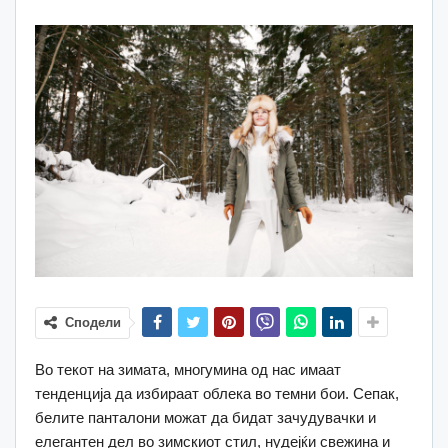
Сподели
Во текот на зимата, многумина од нас имаат
тенденција да избираат облека во темни бои. Сепак,
белите панталони можат да бидат зачудувачки и
елегантен дел во зимскиот стил, нудејќи свежина и