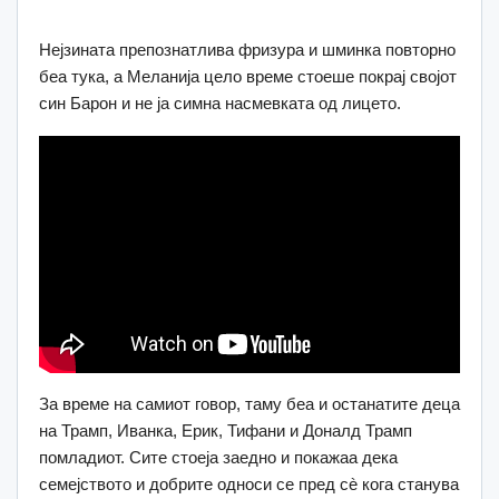
Нејзината препознатлива фризура и шминка повторно
беа тука, а Меланија цело време стоеше покрај својот
син Барон и не ја симна насмевката од лицето.
За време на самиот говор, таму беа и останатите деца
на Трамп, Иванка, Ерик, Тифани и Доналд Трамп
помладиот. Сите стоеја заедно и покажаа дека
семејството и добрите односи се пред сè кога станува