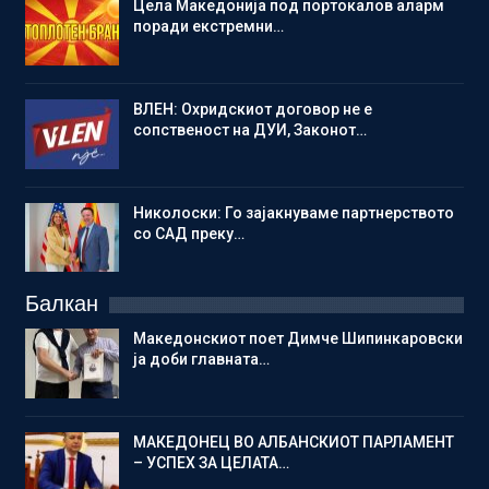
Цела Македонија под портокалов аларм
поради екстремни…
ВЛЕН: Охридскиот договор не е
сопственост на ДУИ, Законот…
Николоски: Го зајакнуваме партнерството
со САД преку…
Балкан
Македонскиот поет Димче Шипинкаровски
ја доби главната…
МАКЕДОНЕЦ ВО АЛБАНСКИОТ ПАРЛАМЕНТ
– УСПЕХ ЗА ЦЕЛАТА…