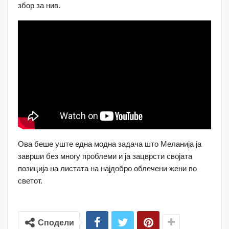
збор за нив.
Ова беше уште една модна задача што Меланија ја
заврши без многу проблеми и ја зацврсти својата
позиција на листата на најдобро облечени жени во
светот.
Сподели