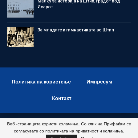
Малку за историја на Штип, градот под
Исарот
Зa младите и гимнастиката во Штип
Политика на користење
Импресум
Контакт
Веб -страницата користи колачиња. Со клик на Прифаќам се
© 2026 - Istok Press. All Rights Reserved.
согласувате со политиката на приватност и колачиња.
Развиено и хостирано од