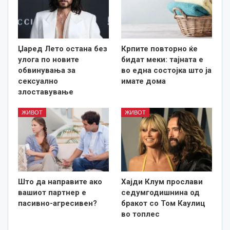
Џаред Лето остана без
Крпите повторно ќе
улога по новите
бидат меки: тајната е
обвинувања за
во една состојка што ја
сексуално
имате дома
злоставување
ЖИВОТ
ЖИВОТ
Што да направите ако
Хајди Клум прослави
вашиот партнер е
седумгодишнина од
пасивно-агресивен?
бракот со Том Каулиц
во топлес