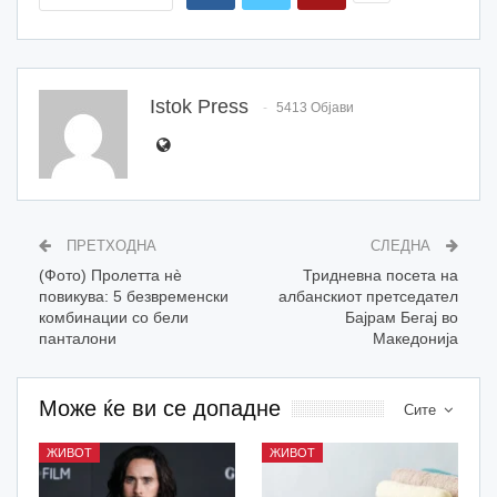
Istok Press
5413 Објави
ПРЕТХОДНА
СЛЕДНА
(Фото) Пролетта нè
Тридневна посета на
повикува: 5 безвременски
албанскиот претседател
комбинации со бели
Бајрам Бегај во
панталони
Македонија
Може ќе ви се допадне
Сите
ЖИВОТ
ЖИВОТ