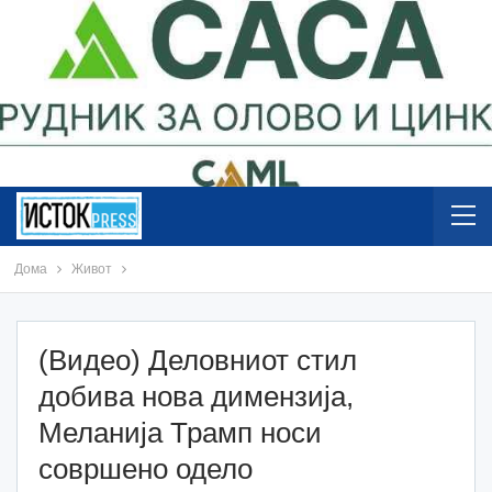
Дома
Живот
(Видео) Деловниот стил
добива нова димензија,
Меланија Трамп носи
совршено одело