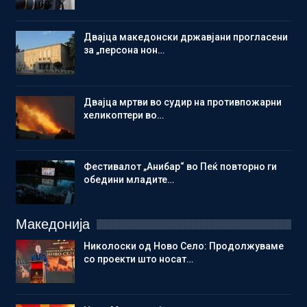
Двајца македонски државјани прогласени
за „персона нон…
Двајца мртви во судир на противпожарни
хеликоптери во…
Фестивалот „Анибар“ во Пеќ повторно ги
обедини младите…
Македонија
Николоски од Ново Село: Продолжуваме
со проекти што носат…