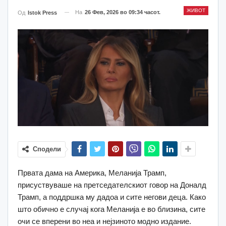
ЖИВОТ
На
26 Фев, 2026 во 09:34 часот.
Од
Istok Press
Сподели
Првата дама на Америка, Меланија Трамп,
присуствуваше на претседателскиот говор на Доналд
Трамп, а поддршка му дадоа и сите негови деца. Како
што обично е случај кога Меланија е во близина, сите
очи се вперени во неа и нејзиното модно издание.