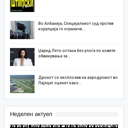
Во Албанија, Специјалниот суд против
корупција го ограничи…
Џаред Лето остана без улога по новите
обвинувања за…
Дронот со експлозив на аеродромот во
Лајпциг оценет како…
Неделен актуел