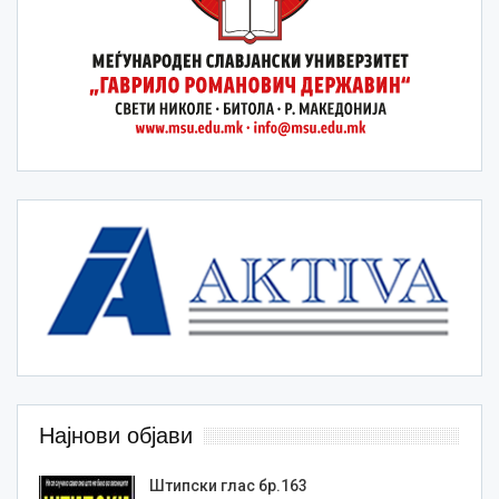
Најнови објави
Штипски глас бр.163