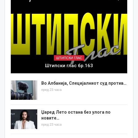
ШТИПСКИ ГЛАС
Штипски глас бр.163
Во Албанија, Специјалниот суд против…
пред 23 часа
Џаред Лето остана без улога по
новите…
пред 23 часа