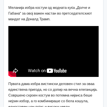
Меланија избра костум од модната куќа „Долче и
Габана“ за овој важен настан во претседателскиот
мандат на Доналд Трамп.
Првата дама избра вистински деловен стил за оваа
единствена пригода, но со допир на вечна елеганција.
Совршено скроен костум во потемна нијанса беше
нејзин избор, а го комбинираше со бела кошула,
едноставен црн појас и високи чевли.