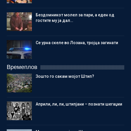
Бездомникот молел за пари, а еден од
гостите му ја дал…
Се урна скеле во Лозана, тројца загинати
Времеплов
Зошто го сакам мојот Штип?
Aприли, ли, ли, штипјани – познати шегаџии