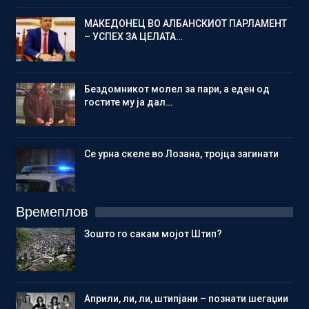
МАКЕДОНЕЦ ВО АЛБАНСКИОТ ПАРЛАМЕНТ
– УСПЕХ ЗА ЦЕЛАТА…
Бездомникот молел за пари, а еден од
гостите му ја дал…
Се урна скеле во Лозана, тројца загинати
Времеплов
Зошто го сакам мојот Штип?
Aприли, ли, ли, штипјани – познати шегаџии