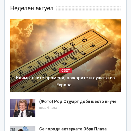
Неделен актуел
СВЕТ
Климатските промени, пожарите и сушата во
Европа…
(Фото) Род Стјуарт доби шесто внуче
пред 4 часа
Се породи актерката Обри Плаза