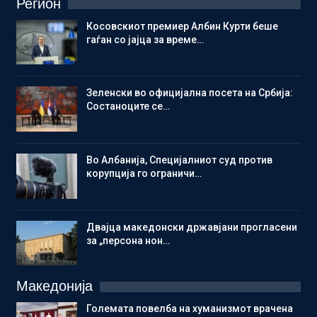
Регион
Косовскиот премиер Албин Курти беше
гаѓан со јајца за време…
Зеленски во официјална посета на Србија:
Состаноците се…
Во Албанија, Специјалниот суд против
корупција го ограничи…
Двајца македонски државјани прогласени
за „персона нон…
Македонија
Големата повелба на хуманизмот врачена