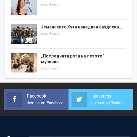
пред 4 часа
Јеменските Хути нападнаа саудиска…
пред 4 часа
„Последната роза на летото“ –
музички…
пред 5 часа
Facebook
Istokpress
Join us on Facebook
Join us on Twitter