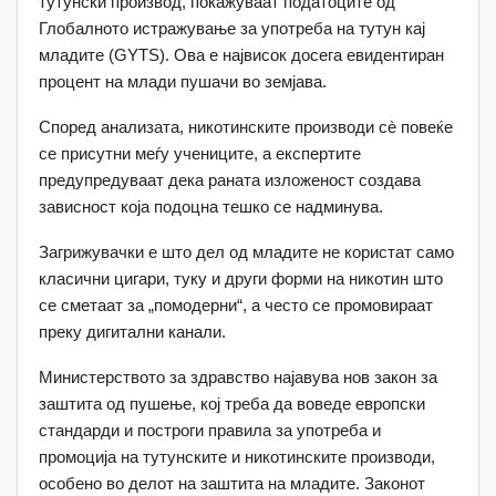
тутунски производ, покажуваат податоците од
Глобалното истражување за употреба на тутун кај
младите (GYTS). Ова е највисок досега евидентиран
процент на млади пушачи во земјава.
Според анализата, никотинските производи сè повеќе
се присутни меѓу учениците, а експертите
предупредуваат дека раната изложеност создава
зависност која подоцна тешко се надминува.
Загрижувачки е што дел од младите не користат само
класични цигари, туку и други форми на никотин што
се сметаат за „помодерни“, а често се промовираат
преку дигитални канали.
Министерството за здравство најавува нов закон за
заштита од пушење, кој треба да воведе европски
стандарди и построги правила за употреба и
промоција на тутунските и никотинските производи,
особено во делот на заштита на младите. Законот