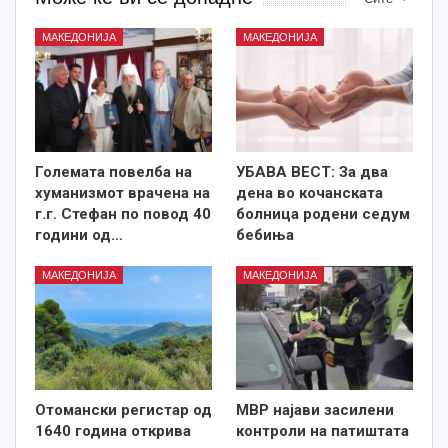
МАКЕДОНИЈА
МАКЕДОНИЈА
Големата повелба на
УБАВА ВЕСТ: За два
хуманизмот врачена на
дена во кочанската
г.г. Стефан по повод 40
болница родени седум
години од…
бебиња
МАКЕДОНИЈА
МАКЕДОНИЈА
Отомански регистар од
МВР најави засилени
1640 година открива
контроли на патиштата