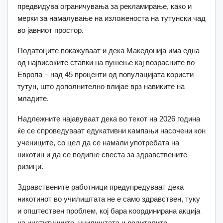
предвидува ограничувања за рекламирање, како и
мерки за намалување на изложеноста на тутунски чад
во јавниот простор.
Податоците покажуваат и дека Македонија има една
од највисоките стапки на пушење кај возрасните во
Европа – над 45 проценти од популацијата користи
тутун, што дополнително влијае врз навиките на
младите.
Надлежните најавуваат дека во текот на 2026 година
ќе се спроведуваат едукативни кампањи насочени кон
учениците, со цел да се намали употребата на
никотин и да се подигне свеста за здравствените
ризици.
Здравствените работници предупредуваат дека
никотинот во училиштата не е само здравствен, туку
и општествен проблем, кој бара координирана акција
на институциите, училиштата и родителите.