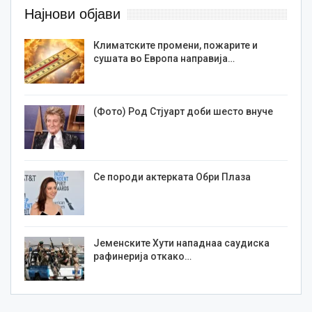
Најнови објави
Климатските промени, пожарите и
сушата во Европа направија…
(Фото) Род Стјуарт доби шесто внуче
Се породи актерката Обри Плаза
Јеменските Хути нападнаа саудиска
рафинерија откако…