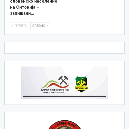
словенско население
на Ситонија –
запишани…
ПТРЕТХ
СЛЕДНО