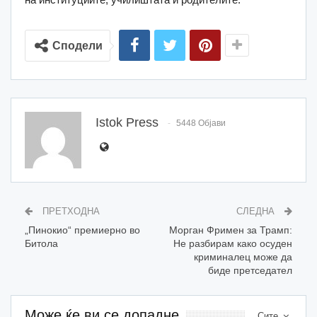
Сподели
Istok Press
5448 Објави
ПРЕТХОДНА
СЛЕДНА
„Пинокио“ премиерно во
Морган Фримен за Трамп:
Битола
Не разбирам како осуден
криминалец може да
биде претседател
Може ќе ви се допадне
Сите