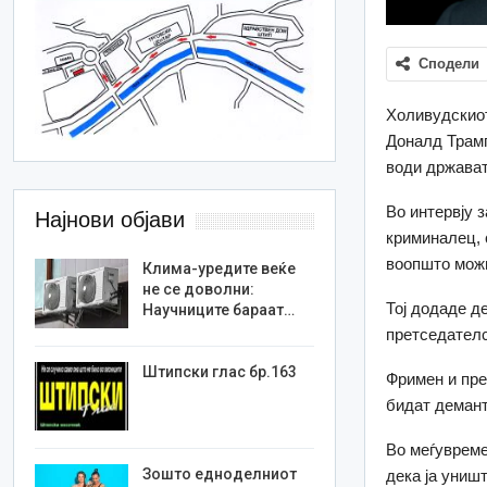
Сподели
Холивудскиот
Доналд Трамп
води држават
Во интервју 
Најнови објави
криминалец, 
воопшто мож
Клима-уредите веќе
не се доволни:
Тој додаде д
Научниците бараат…
претседателс
Штипски глас бр.163
Фримен и пре
бидат демант
Во меѓувреме,
Зошто едноделниот
дека ја униш