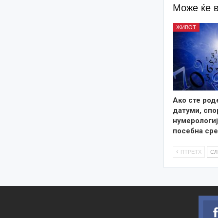
Може ќе 
ЖИВОТ
Ако сте род
датуми, сп
нумерологиј
посебна сре
ПТРЕТХ
С