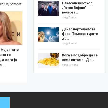
Ренесансниот хор
ќе Од Авторот
„Готик Војсис“
вечерва…
пред 7 часа
Денес портокалова
фаза: Температурите
до…
пред 9 часа
 Нејзините
ини го
Кога е подобро да се
 а сега ја
зема витамин Д –…
та…
пред 18 часа