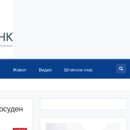
т
Живот
Видео
Штипски глас
осуден