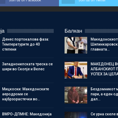
ја
Балкан
Денес портокалова фаза:
Македонскиот
Температурите до 40
Шипинкаровски
степени
главната…
Западнонилската треска се
МАКЕДОНЕЦ В
шири во Скопје и Велес
АЛБАНСКИОТ 
УСПЕХ ЗА ЦЕЛ
Мицкоски: Македонските
Бездомникот 
аеродроми се
пари, а еден од
најбрзорастечки во…
дал…
ВМРО-ДПМНЕ: Македонија
Се урна скеле 