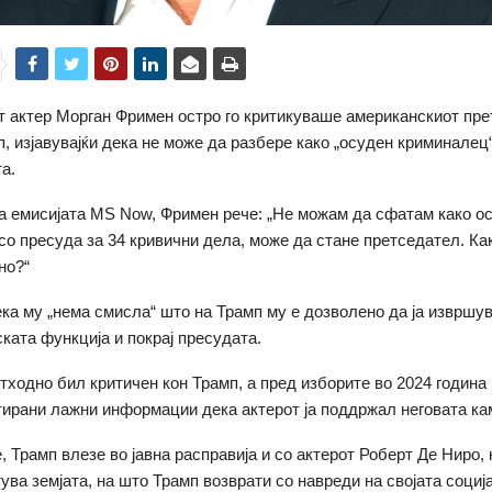
 актер Морган Фримен остро го критикуваше американскиот пр
, изјавувајќи дека не може да разбере како „осуден криминалец“
а.
за емисијата MS Now, Фримен рече: „Не можам да сфатам како о
со пресуда за 34 кривични дела, може да стане претседател. Как
но?“
ека му „нема смисла“ што на Трамп му е дозволено да ја извршу
ката функција и покрај пресудата.
тходно бил критичен кон Трамп, а пред изборите во 2024 година
ирани лажни информации дека актерот ја поддржал неговата к
 Трамп влезе во јавна расправија и со актерот Роберт Де Ниро, к
тува земјата, на што Трамп возврати со навреди на својата социј