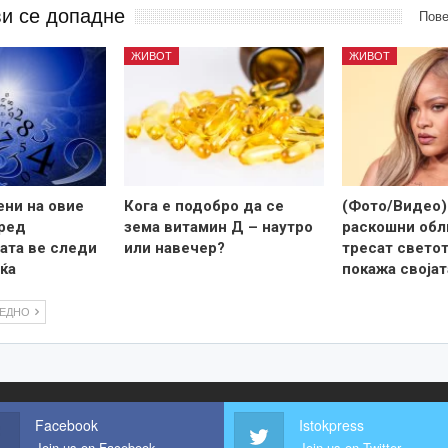
ви се допадне
Пове
ЖИВОТ
ЖИВОТ
ени на овие
Кога е подобро да се
(Фото/Видео)
оред
зема витамин Д – наутро
раскошни обл
ата ве следи
или навечер?
тресат светот,
ќа
покажа своја
ЛЕДНО
Facebook
Istokpress
Join us on Facebook
Join us on Twitter