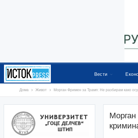
Вести
Екон
Дома
Живот
Морган Фримен за Трамп: Не разбирам како ос
Морган 
кримин