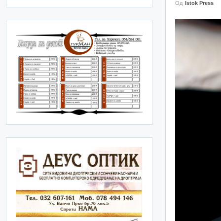
Од
Istok Press