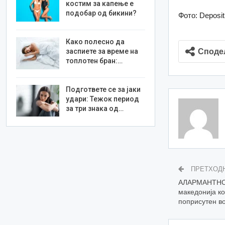
костим за капење е
подобар од бикини?
Фото: Deposi
Како полесно да
Споде
заспиете за време на
топлотен бран:…
Подгответе се за јаки
удари: Тежок период
за три знака од…
ПРЕТХОД
АЛАРМАНТНО:
македонија ко
поприсутен в