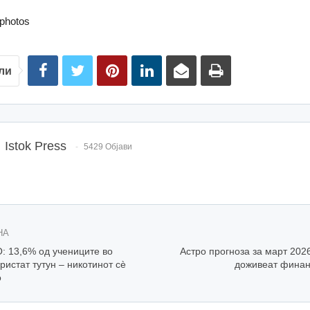
tphotos
ли
Istok Press
5429 Објави
НА
 13,6% од учениците во
Астро прогноза за март 2026
ристат тутун – никотинот сè
доживеат финан
о