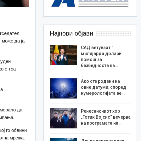
Најнови објави
етседател
 може да ја
САД ветуваат 1
милијарда долари
помош за
суден
безбедноста на…
о е тоа
Ако сте родени на
овие датуми, според
ва
нумерологијата ве…
 морало да
Ренесансниот хор
ампања.
„Готик Војсис“ вечерва
на програмата на…
ој го обвини
ална мрежа.
Денес портокалова