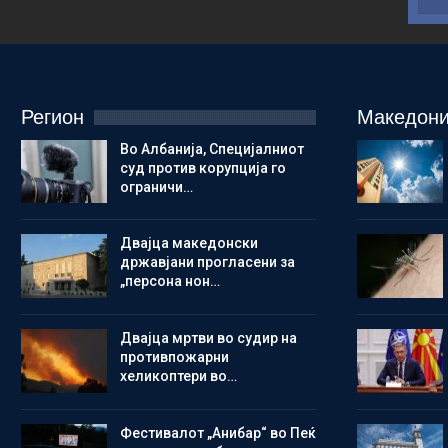
Регион
Македони
Во Албанија, Специјалниот
суд против корупција го
ограничи…
Двајца македонски
државјани прогласени за
„персона нон…
Двајца мртви во судир на
противпожарни
хеликоптери во…
Фестивалот „Анибар“ во Пеќ