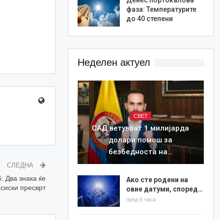
фаза: Температурите
до 40 степени
Неделен актуел
СВЕТ
САД ветуваат 1 милијарда
долари помош за
безбедноста на…
СЛЕДНА
: Два знака ќе
Ако сте родени на
сиски пресврт
овие датуми, според…
пред 6 часа