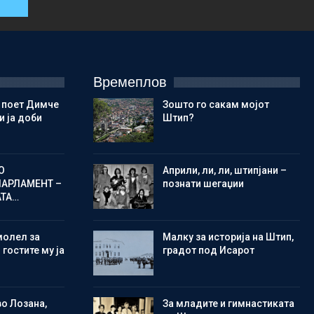
Времеплов
 поет Димче
Зошто го сакам мојот
 ја доби
Штип?
О
Aприли, ли, ли, штипјани –
ПАРЛАМЕНТ –
познати шегаџии
АТА…
молел за
Малку за историја на Штип,
 гостите му ја
градот под Исарот
во Лозана,
Зa младите и гимнастиката