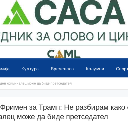
омија
Култура
Времеплов
Колумни
Спор
уден криминалец може да биде претседател
Фримен за Трамп: Не разбирам како 
алец може да биде претседател