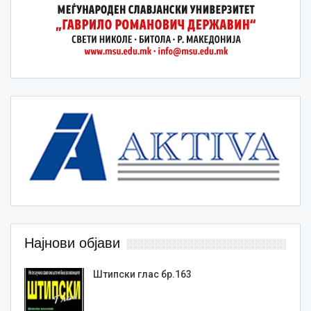
Најнови објави
Штипски глас бр.163