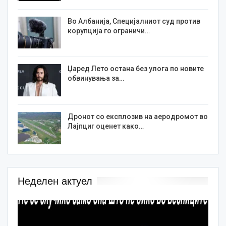
Во Албанија, Специјалниот суд против
корупција го ограничи…
Џаред Лето остана без улога по новите
обвинувања за…
Дронот со експлозив на аеродромот во
Лајпциг оценет како…
Неделен актуел