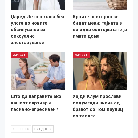
Џаред Лето остана без
Крпите повторно ќе
улога по новите
бидат меки: тајната е
обвинувања за
во една состојка што ја
сексуално
имате дома
злоставување
ЖИВОТ
ЖИВОТ
Што да направите ако
Хајди Клум прослави
вашиот партнер е
седумгодишнина од
пасивно-агресивен?
бракот со Том Каулиц
во топлес
ПТРЕТХ
СЛЕДНО