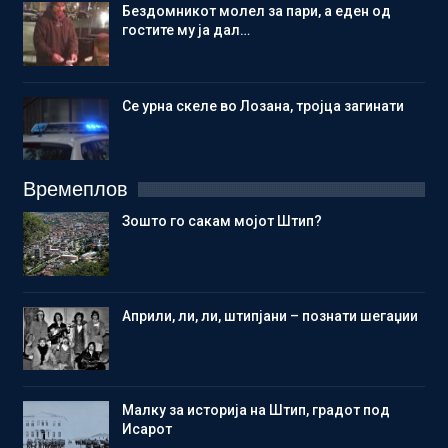
Бездомникот молел за пари, а еден од
гостите му ја дал…
Се урна скеле во Лозана, тројца загинати
Времеплов
Зошто го сакам мојот Штип?
Aприли, ли, ли, штипјани – познати шегаџии
Малку за историја на Штип, градот под
Исарот