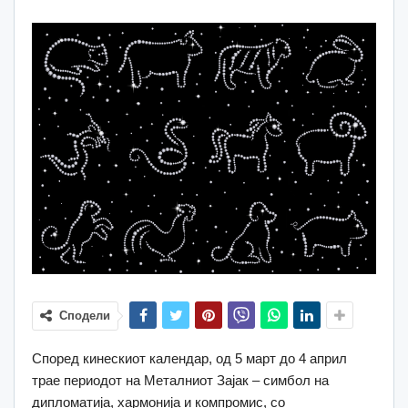
Сподели
Според кинескиот календар, од 5 март до 4 април
трае периодот на Металниот Зајак – симбол на
дипломатија, хармонија и компромис, со