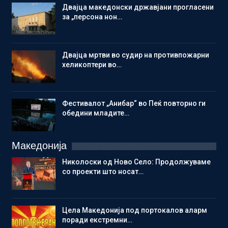
Двајца македонски државјани прогласени
за „персона нон…
Двајца мртви во судир на противпожарни
хеликоптери во…
Фестивалот „Анибар“ во Пеќ повторно ги
обедини младите…
Македонија
Николоски од Ново Село: Продолжуваме
со проекти што носат…
Цела Македонија под портокалов аларм
поради екстремни…