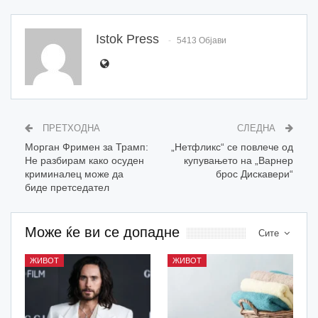
Istok Press
5413 Објави
ПРЕТХОДНА
СЛЕДНА
Морган Фримен за Трамп:
„Нетфликс“ се повлече од
Не разбирам како осуден
купувањето на „Варнер
криминалец може да
брос Дискавери“
биде претседател
Може ќе ви се допадне
Сите
ЖИВОТ
ЖИВОТ