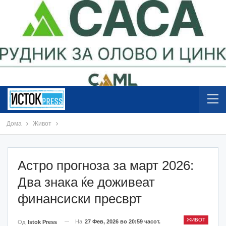
Дома
Живот
Астро прогноза за март 2026:
Два знака ќе доживеат
финансиски пресврт
ЖИВОТ
На
27 Фев, 2026 во 20:59 часот.
Од
Istok Press