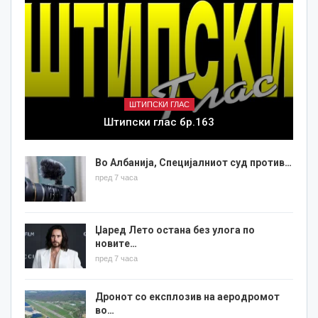
ШТИПСКИ ГЛАС
Штипски глас бр.163
Во Албанија, Специјалниот суд против…
пред 7 часа
Џаред Лето остана без улога по
новите…
пред 7 часа
Дронот со експлозив на аеродромот
во…