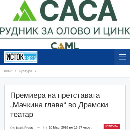
Дома
Култура
Премиера на претставата
„Мачкина глава“ во Драмски
театар
КУЛТУРА
На
10 Мар, 2026 во 13:57 часот.
Од
Istok Press