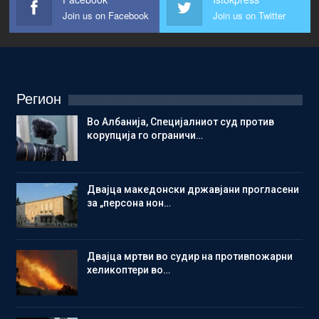
Join us on Facebook
Join us on Twitter
Регион
Во Албанија, Специјалниот суд против
корупција го ограничи…
Двајца македонски државјани прогласени
за „персона нон…
Двајца мртви во судир на противпожарни
хеликоптери во…