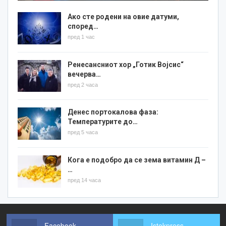
Ако сте родени на овие датуми,
според…
пред 1 час
Ренесансниот хор „Готик Војсис“
вечерва…
пред 2 часа
Денес портокалова фаза:
Температурите до…
пред 5 часа
Кога е подобро да се зема витамин Д –
…
пред 14 часа
Facebook
Istokpress