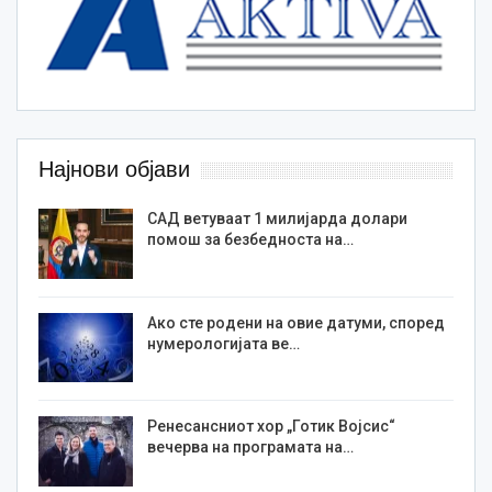
Најнови објави
САД ветуваат 1 милијарда долари
помош за безбедноста на…
Ако сте родени на овие датуми, според
нумерологијата ве…
Ренесансниот хор „Готик Војсис“
вечерва на програмата на…