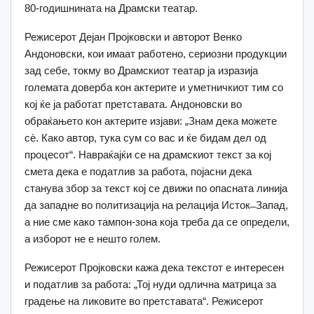
80-годишнината на Драмски театар.
Режисерот Дејан Пројковски и авторот Венко
Андоновски, кои имаат работено, сериозни продукции
зад себе, токму во Драмскиот театар ја изразија
големата доверба кон актерите и уметничкиот тим со
кој ќе ја работат претставата. Андоновски во
обраќањето кон актерите изјави: „Знам дека можете
сѐ. Како автор, тука сум со вас и ќе бидам дел од
процесот“. Навраќајќи се на драмскиот текст за кој
смета дека е податлив за работа, појасни дека
станува збор за текст кој се движи по опасната линија
да западне во политизација на релација Исток ̶ Запад,
а ние сме како тампон-зона која треба да се определи,
а изборот не е нешто голем.
Режисерот Пројковски кажа дека текстот е интересен
и податлив за работа: „Тој нуди одлична матрица за
градење на ликовите во претставата“. Режисерот