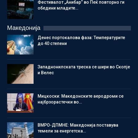
Фестивалот „Анибар“ во Пеќ повторно ги
обедини младите…
Македонија
Денес портокалова фаза: Температурите
до 40 степени
Западнонилската треска се шири во Скопје
и Велес
Мицкоски: Македонските аеродроми се
најбрзорастечки во…
ВМРО-ДПМНЕ: Македонија поставува
темели за енергетска…