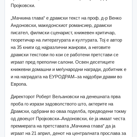
Пројковски.
„Мачкина глава“ е драмски текст на проф. д-р Венко
Андоновски, македонскиот романсиер, драмски
писател, филмски сценарист, книжевен критичар,
теоретичар на литературата и културата. Тој е автор
на 35 книги од најразлични жанрови, а неговите
драмски текстови по кои се работени претстави се
играат пред преполни салони. Освен десетиците
книжевни домашни и меѓународни награди, добитник е
и на наградата на ЕУРОДРАМ ̶ за најдобри драми во
Европа.
Директорот Роберт Вељановски на денешната прва
проба го изрази задоволството што, актерите на
Драмски, одбрани во оваа поделба, предводени токму
од двоецот Пројковски ̶ Андоновски, ќе ја имаат честа
премиерата на претставата „Мачкина глава“ да ја
играат на 21 април, денот на централната прослава за