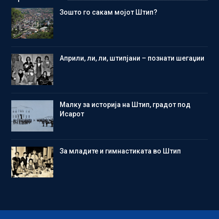
Зошто го сакам мојот Штип?
Aприли, ли, ли, штипјани – познати шегаџии
Малку за историја на Штип, градот под
Исарот
Зa младите и гимнастиката во Штип