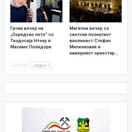
Грчка вечер на
Магична вечер со
„Охридско лето“ со
светски познатиот
Теодосија Нтоку и
виолинист Стефан
Масимо Полидори
Миленковиќ и
камерниот оркестар…
ПТРЕТХ
СЛЕДНО