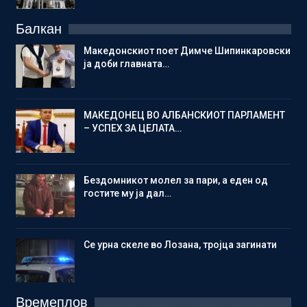
Балкан
Македонскиот поет Димче Шипинкаровски
ја доби главната…
МАКЕДОНЕЦ ВО АЛБАНСКИОТ ПАРЛАМЕНТ
– УСПЕХ ЗА ЦЕЛАТА…
Бездомникот молел за пари, а еден од
гостите му ја дал…
Се урна скеле во Лозана, тројца загинати
Времеплов