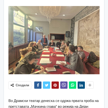
Сподели
Во Драмски театар денеска се одржа првата проба на
претставата „Мачкина глава“ во режија на Дејан