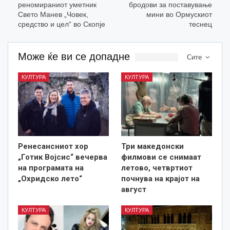
реномираниот уметник
бродови за поставување
Свето Манев „Човек,
мини во Ормускиот
средство и цел“ во Скопје
теснец
Може ќе ви се допадне
Сите
КУЛТУРА
КУЛТУРА
Ренесансниот хор
Три македонски
„Готик Војсис“ вечерва
филмови се снимаат
на програмата на
летово, четвртиот
„Охридско лето“
почнува на крајот на
август
КУЛТУРА
КУЛТУРА