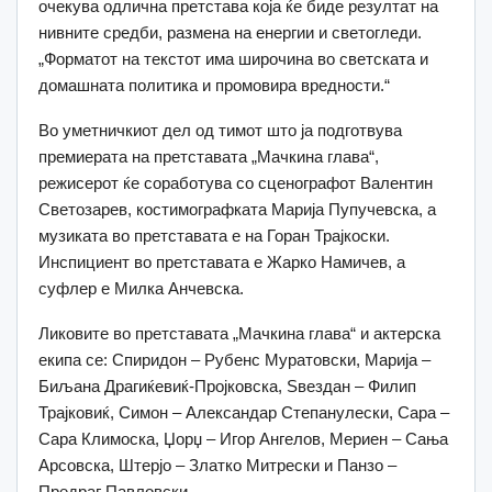
очекува одлична претстава која ќе биде резултат на
нивните средби, размена на енергии и светогледи.
„Форматот на текстот има широчина во светската и
домашната политика и промовира вредности.“
Во уметничкиот дел од тимот што ја подготвува
премиерата на претставата „Мачкина глава“,
режисерот ќе соработува со сценографот Валентин
Светозарев, костимографката Марија Пупучевска, а
музиката во претставата е на Горан Трајкоски.
Инспициент во претставата е Жарко Намичев, а
суфлер е Милка Анчевска.
Ликовите во претставата „Мачкина глава“ и актерска
екипа се: Спиридон – Рубенс Муратовски, Марија –
Биљана Драгиќевиќ-Пројковска, Ѕвездан – Филип
Трајковиќ, Симон – Александар Степанулески, Сара –
Сара Климоска, Џорџ – Игор Ангелов, Мериен – Сања
Арсовска, Штерјо – Златко Митрески и Панзо –
Предраг Павловски.