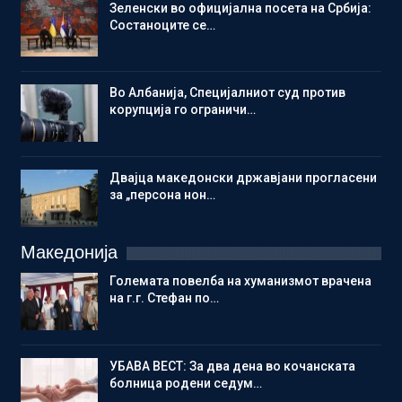
Зеленски во официјална посета на Србија:
Состаноците се…
Во Албанија, Специјалниот суд против
корупција го ограничи…
Двајца македонски државјани прогласени
за „персона нон…
Македонија
Големата повелба на хуманизмот врачена
на г.г. Стефан по…
УБАВА ВЕСТ: За два дена во кочанската
болница родени седум…