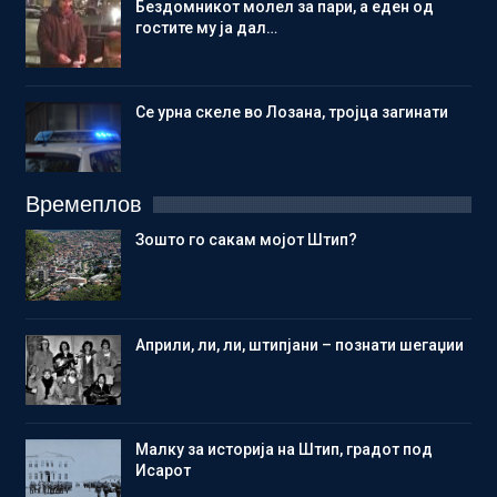
Бездомникот молел за пари, а еден од
гостите му ја дал…
Се урна скеле во Лозана, тројца загинати
Времеплов
Зошто го сакам мојот Штип?
Aприли, ли, ли, штипјани – познати шегаџии
Малку за историја на Штип, градот под
Исарот