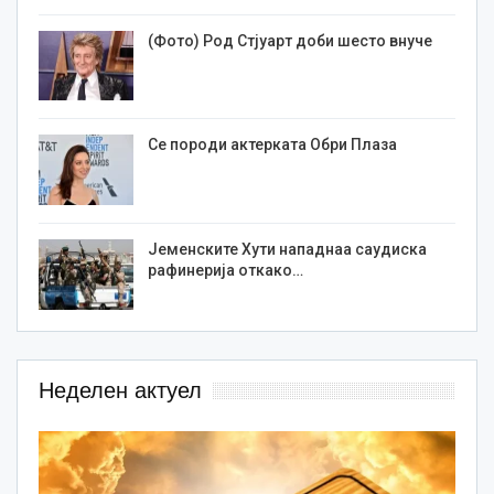
(Фото) Род Стјуарт доби шесто внуче
Се породи актерката Обри Плаза
Јеменските Хути нападнаа саудиска
рафинерија откако…
Неделен актуел