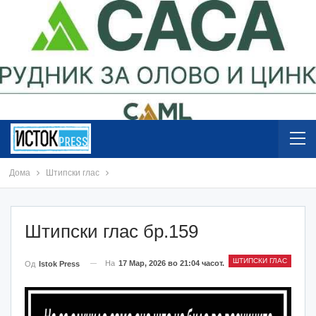
Дома
Штипски глас
Штипски глас бр.159
ШТИПСКИ ГЛАС
На
17 Мар, 2026 во 21:04 часот.
Од
Istok Press