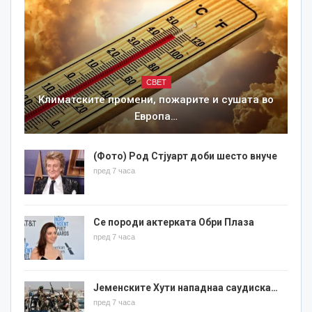
СВЕТ
Климатските промени, пожарите и сушата во
Европа…
(Фото) Род Стјуарт доби шесто внуче
пред 7 часа
Се породи актерката Обри Плаза
пред 7 часа
Јеменските Хути нападнаа саудиска…
пред 7 часа