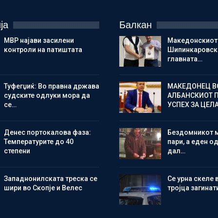
ја
Балкан
МВР најави засилени
Македонскиот
контроли на патиштата
Шипинкаровски
главната…
Туфегџиќ: Во правна држава
МАКЕДОНЕЦ В
судските одлуки мора да
АЛБАНСКИОТ 
се…
УСПЕХ ЗА ЦЕЛ
Денес портокалова фаза:
Бездомникот 
Температурите до 40
пари, а еден од
степени
дал…
Западнонилската треска се
Се урна скеле 
шири во Скопје и Велес
тројца загинат