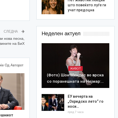
што повеќето луѓе ги
учат предоцна
СЛЕДНА
Неделен актуел
ви нова песна,
авините на БиХ
ќе Од Авторот
ЖИВОТ
(Фото) Шон Мендес во врска
со поранешната на Нејмар:…
ЕУ вечерта на
„Охридско лето“ го
носи…
пред 7 часа
ешниот