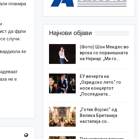
дали планира
и
ист да фрли
Најнови објави
 се случи.
(Фото) Шон Мендес во
Гвардиола ќе
врска со поранешната
на Нејмар: „Ми го…
надеваат
ЕУ вечерта на
аза не е
„Охридско лето“ го
носи концертот
„Последната…
„Готик Војсис“ од
Велика Британија
настапија со…
Пет животни лекции