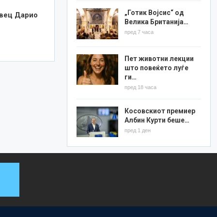
„Готик Војсис“ од
вец Дарио
Велика Британија…
пред 7 часа
Пет животни лекции
што повеќето луѓе
ги…
пред 18 часа
Косовскиот премиер
Албин Курти беше…
пред 1 ден