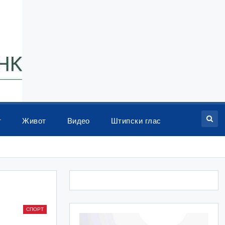
т
Живот
Видео
Штипски глас
СПОРТ