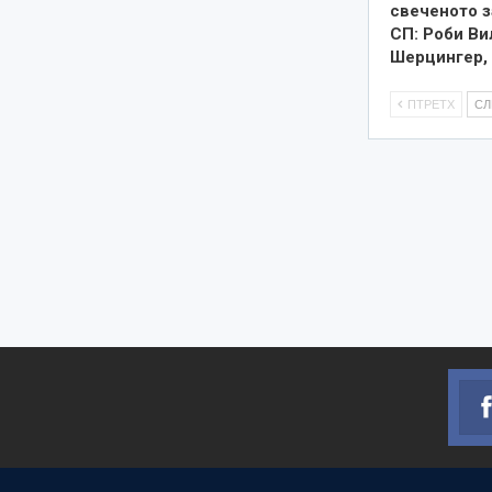
свеченото 
СП: Роби Ви
Шерцингер,
ПТРЕТХ
С