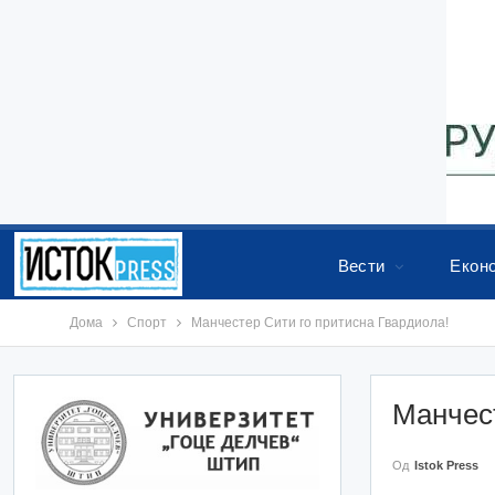
Вести
Екон
Дома
Спорт
Манчестер Сити го притисна Гвардиола!
Манчест
Од
Istok Press