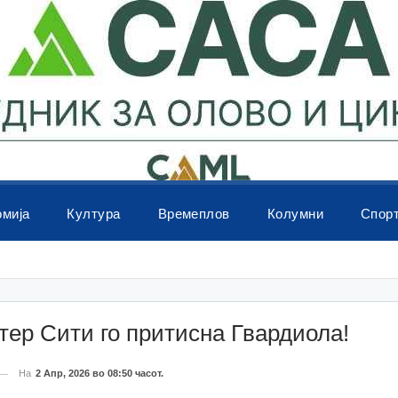
омија
Култура
Времеплов
Колумни
Спор
ер Сити го притисна Гвардиола!
На
2 Апр, 2026 во 08:50 часот.