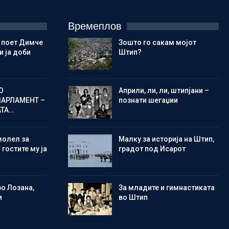
Времеплов
 поет Димче
Зошто го сакам мојот
 ја доби
Штип?
О
Aприли, ли, ли, штипјани –
ПАРЛАМЕНТ –
познати шегаџии
АТА…
молел за
Малку за историја на Штип,
 гостите му ја
градот под Исарот
во Лозана,
Зa младите и гимнастиката
и
во Штип