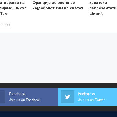
затворање на
Франција се соочи со
хрватски
лијамс, Никол
најдобриот тим во светот
репрезентати
 Том…
Шимиќ
ЛЕДНО
Facebook
Istokpress
Join us on Facebook
Join us on Twitter