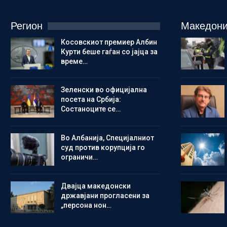
Регион
Македони
Косовскиот премиер Албин
Курти беше гаѓан со јајца за
време…
Зеленски во официјална
посета на Србија:
Состаноците се…
Во Албанија, Специјалниот
суд против корупција го
ограничи…
Двајца македонски
државјани прогласени за
„персона нон…