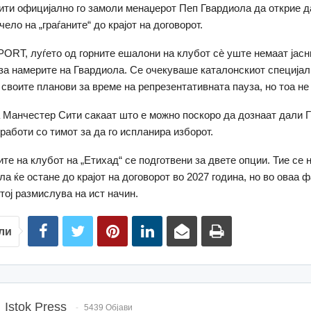
ти официјално го замоли менаџерот Пеп Гвардиола да открие 
чело на „граѓаните“ до крајот на договорот.
PORT, луѓето од горните ешалони на клубот сè уште немаат јасн
а намерите на Гвардиола. Се очекуваше каталонскиот специјал
 своите планови за време на репрезентативната пауза, но тоа не
Манчестер Сити сакаат што е можно поскоро да дознаат дали 
работи со тимот за да го испланира изборот.
те на клубот на „Етихад“ се подготвени за двете опции. Тие се 
а ќе остане до крајот на договорот во 2027 година, но во оваа ф
тој размислува на ист начин.
ли
Istok Press
5439 Објави