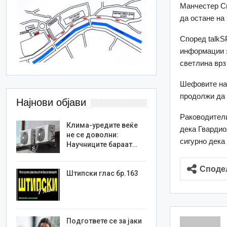
Манчестер Си
да остане на 
Според talkS
информации з
светлина врз
Шефовите на 
продолжи да 
Најнови објави
Раководители
Клима-уредите веќе
дека Гвардиол
не се доволни:
сигурно дека 
Научниците бараат…
Споде
Штипски глас бр.163
Подгответе се за јаки