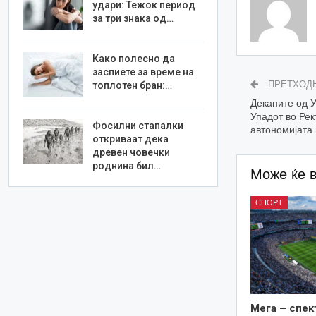
удари: Тежок период
за три знака од…
Како полесно да
заспиете за време на
ПРЕТХОД
топлотен бран:…
Деканите од У
Упадот во Рек
Фосилни стапалки
автономијата 
откриваат дека
древен човечки
роднина бил…
Може ќе 
СПОРТ
Мега – спек