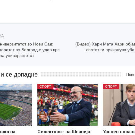
НА
ниверзитетот во Нови Сад:
(Видео) Хари Мата Хари обја
торатот во Белград е удар врз
спотот ги прикажува уб
на универзитетот
ви се допадне
Пове
СПОРТ
СПОРТ
такл на
Селекторот на Шпанија:
Уапсен поран