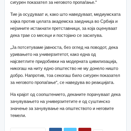
сигурен показател за неговото пропаѓање.“
Тие ја осудуваат и, како што наведуваат, медиумската
хајка против целата академска заедница во Србија и
нејзините истакнати претставници, за која оценуваат
дека трае со месеци и постојано се засилува.
„Ја потсетуваме јавноста, без оглед на поводот, дека
уривањето на универзитетот, како една од
најсветлите придобивки на модерната цивилизација,
никогаш на ниту едно општество не му донело ништо
добро. Напротив, тоа секогаш било сигурен показател
за неговото пропаѓање“, се наведува во реакцијата.
На крајот од соопштението, деканите порачуваат дека
зачувувањето на универзитетите е од суштинско
значење за зачувување на општеството и неговите
темели.