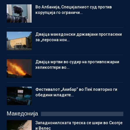
Во Албанија, Специјалниот суд против
корупција го ограничи…
Двајца македонски државјани прогласени
за „персона нон…
Двајца мртви во судир на противпожарни
хеликоптери во…
Фестивалот „Анибар“ во Пеќ повторно ги
обедини младите…
Македонија
Западнонилската треска се шири во Скопје
и Велес