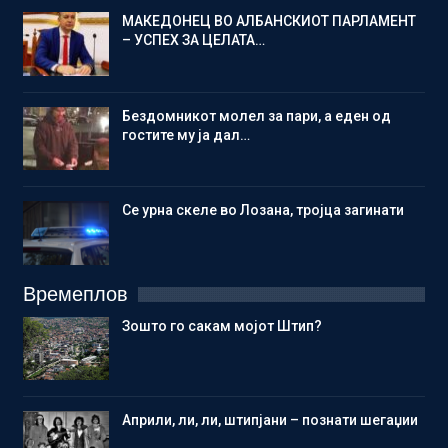
МАКЕДОНЕЦ ВО АЛБАНСКИОТ ПАРЛАМЕНТ
– УСПЕХ ЗА ЦЕЛАТА…
Бездомникот молел за пари, а еден од
гостите му ја дал…
Се урна скеле во Лозана, тројца загинати
Времеплов
Зошто го сакам мојот Штип?
Aприли, ли, ли, штипјани – познати шегаџии