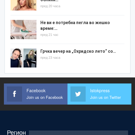
пред 20 часа
Не ви е потребна пегла во жешко
време:…
пред 21 час
Грчка вечер на „Охридско лето“ со…
пред 23 часа
Facebook
Istokpress
Join us on Facebook
Join us on Twitter
Регион