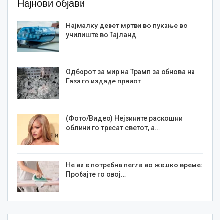
Најнови објави
Најмалку девет мртви во пукање во
училиште во Тајланд
Одборот за мир на Трамп за обнова на
Газа го издаде првиот…
(Фото/Видео) Нејзините раскошни
облини го тресат светот, а…
Не ви е потребна пегла во жешко време:
Пробајте го овој…