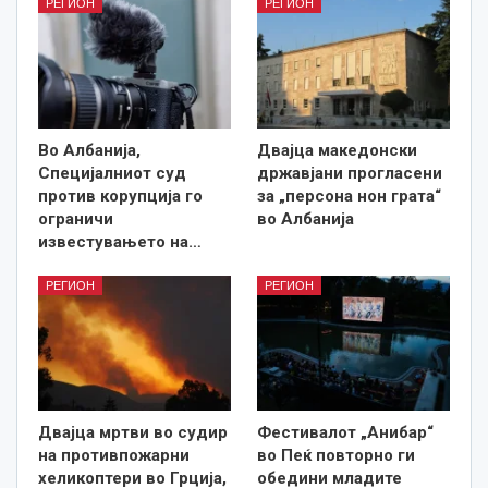
РЕГИОН
РЕГИОН
Во Албанија,
Двајца македонски
Специјалниот суд
државјани прогласени
против корупција го
за „персона нон грата“
ограничи
во Албанија
известувањето на…
РЕГИОН
РЕГИОН
Двајца мртви во судир
Фестивалот „Анибар“
на противпожарни
во Пеќ повторно ги
хеликоптери во Грција,
обедини младите