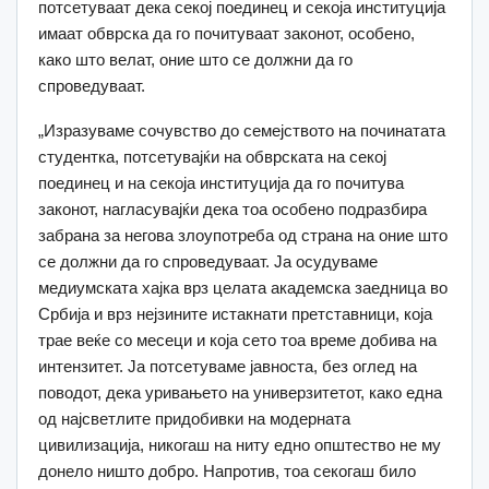
потсетуваат дека секој поединец и секоја институција
имаат обврска да го почитуваат законот, особено,
како што велат, оние што се должни да го
спроведуваат.
„Изразуваме сочувство до семејството на починатата
студентка, потсетувајќи на обврската на секој
поединец и на секоја институција да го почитува
законот, нагласувајќи дека тоа особено подразбира
забрана за негова злоупотреба од страна на оние што
се должни да го спроведуваат. Ја осудуваме
медиумската хајка врз целата академска заедница во
Србија и врз нејзините истакнати претставници, која
трае веќе со месеци и која сето тоа време добива на
интензитет. Ја потсетуваме јавноста, без оглед на
поводот, дека уривањето на универзитетот, како една
од најсветлите придобивки на модерната
цивилизација, никогаш на ниту едно општество не му
донело ништо добро. Напротив, тоа секогаш било