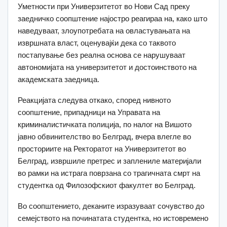
Уметности при Универзитетот во Нови Сад преку
заедничко соопштение најостро реагираа на, како што
наведуваат, злоупотребата на овластувањата на
извршната власт, оценувајќи дека со таквото
постапување без реална основа се нарушуваат
автономијата на универзитетот и достоинството на
академската заедница.
Реакцијата следува откако, според нивното
соопштение, припадници на Управата на
криминалистичката полиција, по налог на Вишото
јавно обвинителство во Белград, вчера влегле во
просториите на Ректоратот на Универзитетот во
Белград, извршиле претрес и заплениле материјали
во рамки на истрага поврзана со трагичната смрт на
студентка од Филозофскиот факултет во Белград.
Во соопштението, деканите изразуваат сочувство до
семејството на починатата студентка, но истовремено