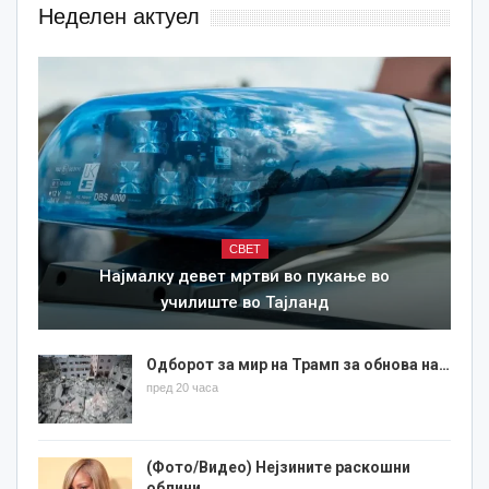
Неделен актуел
СВЕТ
Најмалку девет мртви во пукање во
училиште во Тајланд
Одборот за мир на Трамп за обнова на…
пред 20 часа
(Фото/Видео) Нејзините раскошни
облини…