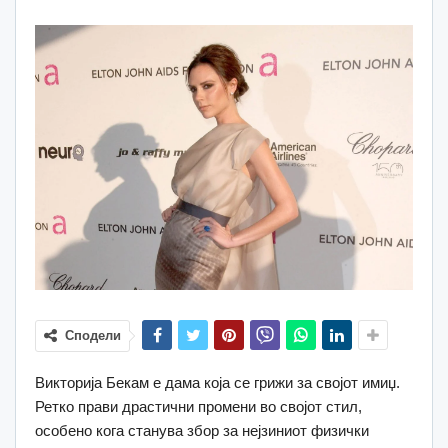
Сподели
Викторија Бекам е дама која се грижи за својот имиџ.
Ретко прави драстични промени во својот стил,
особено кога станува збор за нејзиниот физички