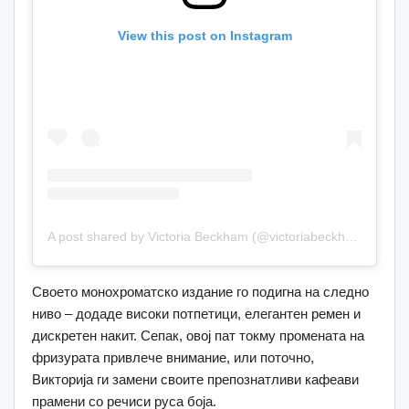
View this post on Instagram
A post shared by Victoria Beckham (@victoriabeckham)
Своето монохроматско издание го подигна на следно
ниво – додаде високи потпетици, елегантен ремен и
дискретен накит. Сепак, овој пат токму промената на
фризурата привлече внимание, или поточно,
Викторија ги замени своите препознатливи кафеави
прамени со речиси руса боја.