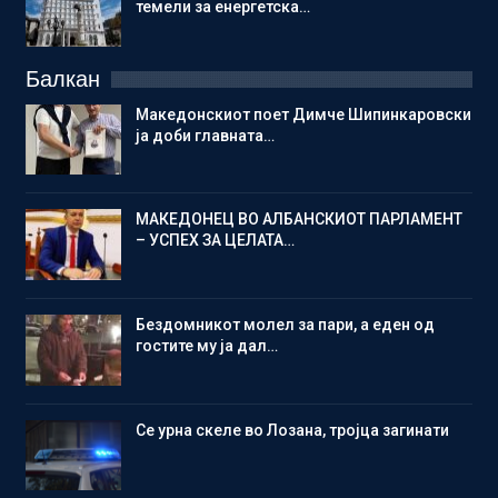
темели за енергетска…
Балкан
Македонскиот поет Димче Шипинкаровски
ја доби главната…
МАКЕДОНЕЦ ВО АЛБАНСКИОТ ПАРЛАМЕНТ
– УСПЕХ ЗА ЦЕЛАТА…
Бездомникот молел за пари, а еден од
гостите му ја дал…
Се урна скеле во Лозана, тројца загинати