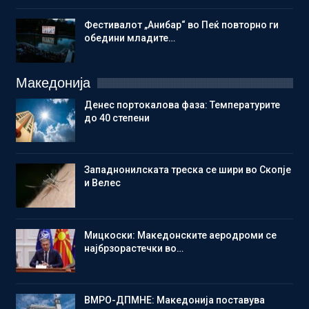
Фестивалот „Анибар“ во Пеќ повторно ги
обедини младите…
Македонија
Денес портокалова фаза: Температурите
до 40 степени
Западнонилската треска се шири во Скопје
и Велес
Мицкоски: Македонските аеродроми се
најбрзорастечки во…
ВМРО-ДПМНЕ: Македонија поставува