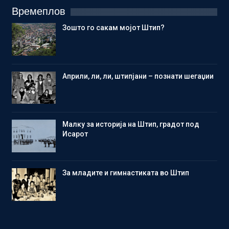
Времеплов
Зошто го сакам мојот Штип?
Aприли, ли, ли, штипјани – познати шегаџии
Малку за историја на Штип, градот под
Исарот
Зa младите и гимнастиката во Штип