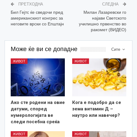
ПРЕТХОДНА
СЛЕДНА
Бил Гејтс ќе сведочи пред
Милан Лазаревски го
американскиот конгрес за
најави Светското
неговите врски со Епштајн
училишно првенство во
ракомет (ВИДЕО)
Може ќе ви се допадне
Сите
ЖИВОТ
ЖИВОТ
Ако сте родени на овие
Кога е подобро да се
датуми, според
зема витамин Д –
нумерологијата ве
наутро или навечер?
следи посебна среќа
ЖИВОТ
ЖИВОТ