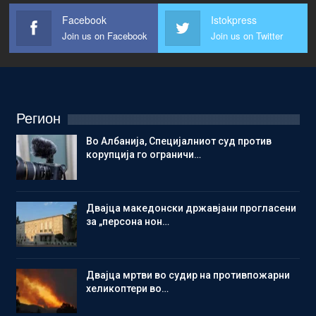
Facebook
Istokpress
Join us on Facebook
Join us on Twitter
Регион
Во Албанија, Специјалниот суд против
корупција го ограничи…
Двајца македонски државјани прогласени
за „персона нон…
Двајца мртви во судир на противпожарни
хеликоптери во…