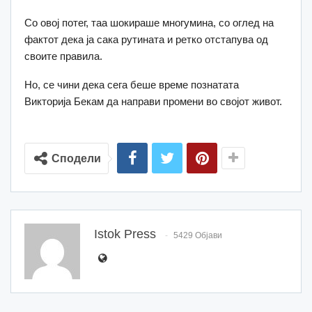
Со овој потег, таа шокираше многумина, со оглед на
фактот дека ја сака рутината и ретко отстапува од
своите правила.
Но, се чини дека сега беше време познатата
Викторија Бекам да направи промени во својот живот.
Сподели
Istok Press
5429 Објави