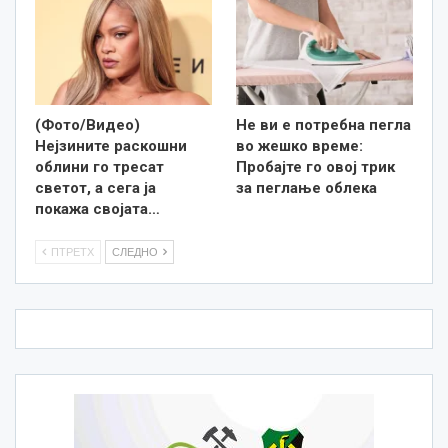
(Фото/Видео)
Не ви е потребна пегла
Нејзините раскошни
во жешко време:
облини го тресат
Пробајте го овој трик
светот, а сега ја
за пеглање облека
покажа својата…
ПТРЕТХ
СЛЕДНО