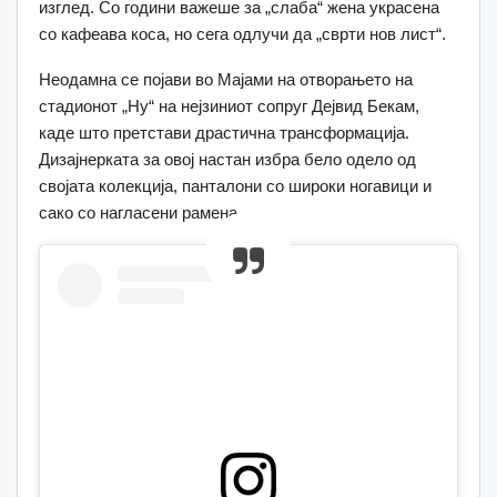
изглед. Со години важеше за „слаба“ жена украсена
со кафеава коса, но сега одлучи да „сврти нов лист“.
Неодамна се појави во Мајами на отворањето на
стадионот „Ну“ на нејзиниот сопруг Дејвид Бекам,
каде што претстави драстична трансформација.
Дизајнерката за овој настан избра бело одело од
својата колекција, панталони со широки ногавици и
сако со нагласени рамена.