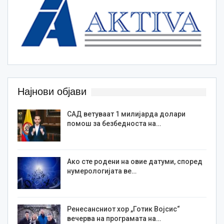
Најнови објави
САД ветуваат 1 милијарда долари
помош за безбедноста на…
Ако сте родени на овие датуми, според
нумерологијата ве…
Ренесансниот хор „Готик Војсис“
вечерва на програмата на…