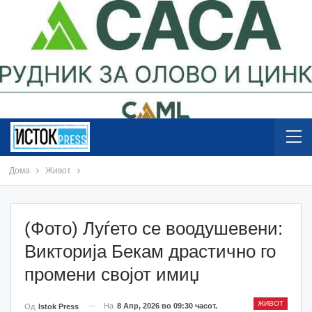
Дома
Живот
(Фото) Луѓето се воодушевени:
Викторија Бекам драстично го
промени својот имиџ
ЖИВОТ
На
8 Апр, 2026 во 09:30 часот.
Од
Istok Press