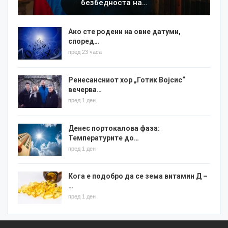
безбедноста на…
Ако сте родени на овие датуми,
според…
пред 23 часа
Ренесансниот хор „Готик Војсис“
вечерва…
пред 1 ден
Денес портокалова фаза:
Температурите до…
пред 1 ден
Кога е подобро да се зема витамин Д –
…
пред 1 ден