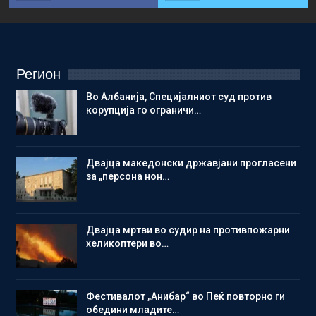
Регион
Во Албанија, Специјалниот суд против
корупција го ограничи…
Двајца македонски државјани прогласени
за „персона нон…
Двајца мртви во судир на противпожарни
хеликоптери во…
Фестивалот „Анибар“ во Пеќ повторно ги
обедини младите…