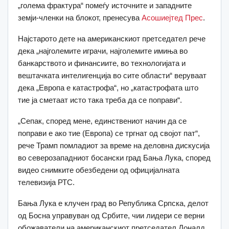
„голема фрактура“ помеѓу источните и западните
земји-членки на блокот, пренесува
Асошиејтед Прес
.
Најстарото дете на американскиот претседател рече
дека „најголемите играчи, најголемите имиња во
банкарството и финансиите, во технологијата и
вештачката интелигенција во сите области“ веруваат
дека „Европа е катастрофа“, но „катастрофата што
тие ја сметаат исто така треба да се поправи“.
„Сепак, според мене, единствениот начин да се
поправи е ако тие (Европа) се тргнат од својот пат“,
рече Трамп помладиот за време на деловна дискусија
во северозападниот босански град Бања Лука, според
видео снимките обезбедени од официјалната
телевизија РТС.
Бања Лука е клучен град во Република Српска, делот
од Босна управуван од Србите, чии лидери се верни
обожаватели на американскиот претседател Доналд