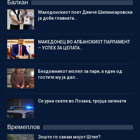
Балкан
Македонскиот поет Димче Шипинкаровски
ја доби главната…
МАКЕДОНЕЦ ВО АЛБАНСКИОТ ПАРЛАМЕНТ
– УСПЕХ ЗА ЦЕЛАТА…
Бездомникот молел за пари, а еден од
гостите му ја дал…
Се урна скеле во Лозана, тројца загинати
Времеплов
Зошто го сакам мојот Штип?