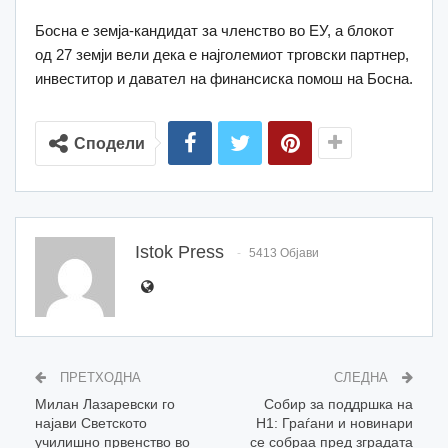
Босна е земја-кандидат за членство во ЕУ, а блокот
од 27 земји вели дека е најголемиот трговски партнер,
инвеститор и давател на финансиска помош на Босна.
Сподели
Istok Press
5413 Објави
ПРЕТХОДНА
СЛЕДНА
Милан Лазаревски го
Собир за поддршка на
најави Светското
Н1: Граѓани и новинари
училишно првенство во
се собраа пред зградата