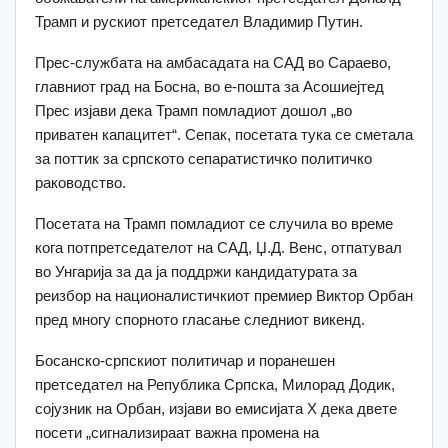
Трамп и рускиот претседател Владимир Путин.
Прес-службата на амбасадата на САД во Сараево,
главниот град на Босна, во е-пошта за Асошиејтед
Прес изјави дека Трамп помладиот дошол „во
приватен капацитет“. Сепак, посетата тука се сметала
за поттик за српското сепаратистичко политичко
раководство.
Посетата на Трамп помладиот се случила во време
кога потпретседателот на САД, Џ.Д. Венс, отпатувал
во Унгарија за да ја поддржи кандидатурата за
реизбор на националистичкиот премиер Виктор Орбан
пред многу спорното гласање следниот викенд.
Босанско-српскиот политичар и поранешен
претседател на Република Српска, Милорад Додик,
сојузник на Орбан, изјави во емисијата X дека двете
посети „сигнализираат важна промена на