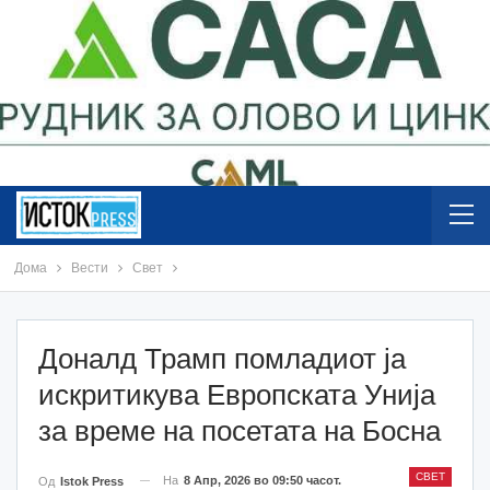
Дома
Вести
Свет
Доналд Трамп помладиот ја
искритикува Европската Унија
за време на посетата на Босна
СВЕТ
На
8 Апр, 2026 во 09:50 часот.
Од
Istok Press