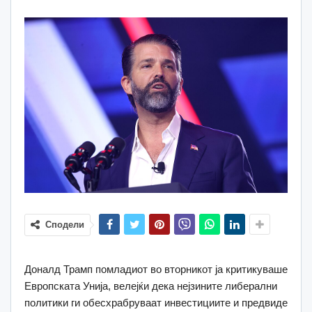
Сподели
Доналд Трамп помладиот во вторникот ја критикуваше
Европската Унија, велејќи дека нејзините либерални
политики ги обесхрабруваат инвестициите и предвиде