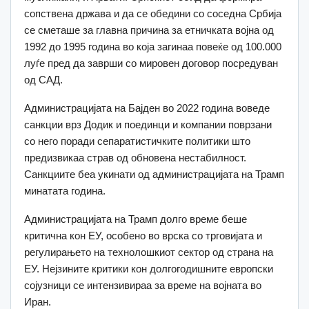
сопствена држава и да се обедини со соседна Србија
се сметаше за главна причина за етничката војна од
1992 до 1995 година во која загинаа повеќе од 100.000
луѓе пред да заврши со мировен договор посредуван
од САД.
Администрацијата на Бајден во 2022 година воведе
санкции врз Додик и поединци и компании поврзани
со него поради сепаратистичките политики што
предизвикаа страв од обновена нестабилност.
Санкциите беа укинати од администрацијата на Трамп
минатата година.
Администрацијата на Трамп долго време беше
критична кон ЕУ, особено во врска со трговијата и
регулирањето на технолошкиот сектор од страна на
ЕУ. Нејзините критики кон долгогодишните европски
сојузници се интензивираа за време на војната во
Иран.