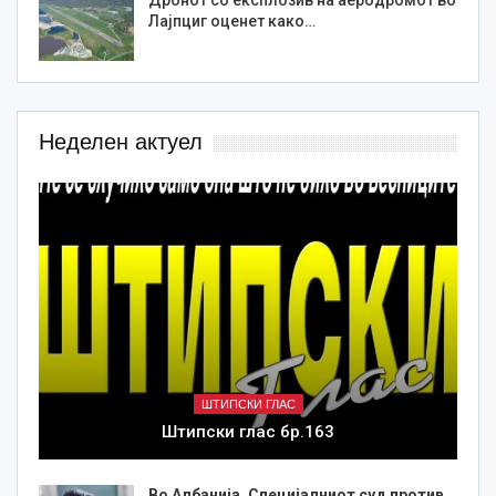
Дронот со експлозив на аеродромот во
Лајпциг оценет како…
Неделен актуел
ШТИПСКИ ГЛАС
Штипски глас бр.163
Во Албанија, Специјалниот суд против…