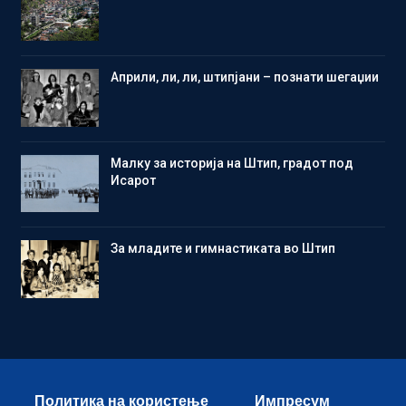
Aприли, ли, ли, штипјани – познати шегаџии
Малку за историја на Штип, градот под
Исарот
Зa младите и гимнастиката во Штип
Политика на користење
Импресум