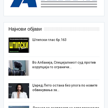
Најнови објави
Штипски глас бр.163
Во Албанија, Специјалниот суд против
корупција го ограничи…
Џаред Лето остана без улога по новите
обвинувања за…