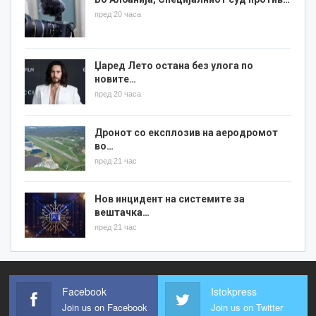
пред 20 часа
Џаред Лето остана без улога по
новите…
пред 20 часа
Дронот со експлозив на аеродромот
во…
пред 21 час
Нов инцидент на системите за
вештачка…
пред 21 час
Facebook
Istokpress
Join us on Facebook
Join us on Twitter