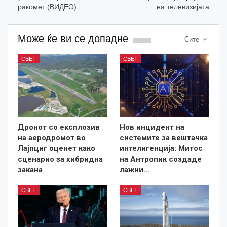
ракомет (ВИДЕО)
на телевизијата
Може ќе ви се допадне
Сите
СВЕТ
СВЕТ
Дронот со експлозив
Нов инцидент на
на аеродромот во
системите за вештачка
Лајпциг оценет како
интелигенција: Митос
сценарио за хибридна
на Антропик создаде
закана
лажни…
СВЕТ
СВЕТ