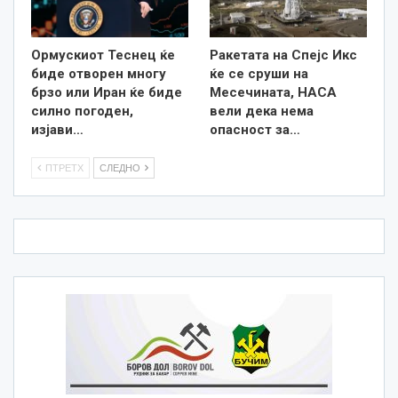
Ормускиот Теснец ќе
Ракетата на Спејс Икс
биде отворен многу
ќе се сруши на
брзо или Иран ќе биде
Месечината, НАСА
силно погоден,
вели дека нема
изјави…
опасност за…
ПТРЕТХ
СЛЕДНО