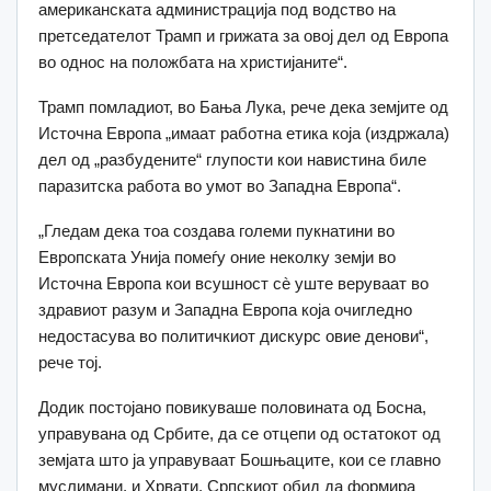
американската администрација под водство на
претседателот Трамп и грижата за овој дел од Европа
во однос на положбата на христијаните“.
Трамп помладиот, во Бања Лука, рече дека земјите од
Источна Европа „имаат работна етика која (издржала)
дел од „разбудените“ глупости кои навистина биле
паразитска работа во умот во Западна Европа“.
„Гледам дека тоа создава големи пукнатини во
Европската Унија помеѓу оние неколку земји во
Источна Европа кои всушност сè уште веруваат во
здравиот разум и Западна Европа која очигледно
недостасува во политичкиот дискурс овие денови“,
рече тој.
Додик постојано повикуваше половината од Босна,
управувана од Србите, да се отцепи од остатокот од
земјата што ја управуваат Бошњаците, кои се главно
муслимани, и Хрвати. Српскиот обид да формира