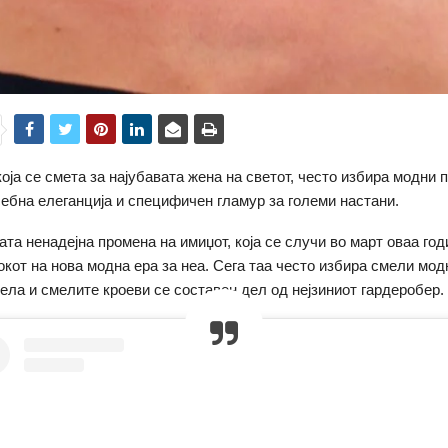
која се смета за најубавата жена на светот, често избира модни 
себна елеганција и специфичен гламур за големи настани.
ата ненадејна промена на имиџот, која се случи во март оваа годи
окот на нова модна ера за неа. Сега таа често избира смели мо
ела и смелите кроеви се составен дел од нејзиниот гардеробер.