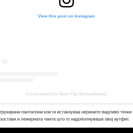
View this post on Instagram
A post shared by News Flip (@newsfliplive)
трукирани панталони кои ги истакнуваа нејзините видливо тенки 
изостави и лежерната чанта што го надополнуваше овој аутфит.