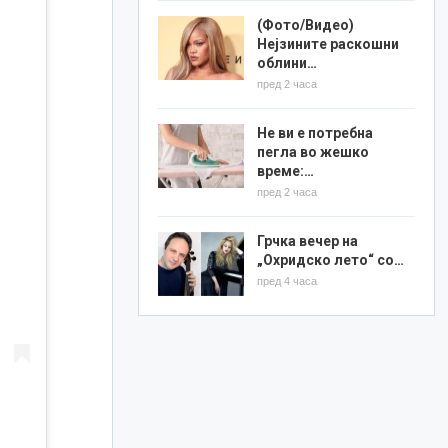
(Фото/Видео)
Нејзините раскошни
облини…
пред 2 часа
Не ви е потребна
пегла во жешко
време:…
пред 2 часа
Грчка вечер на
„Охридско лето“ со…
пред 4 часа