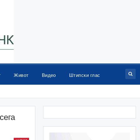
т
Живот
Видео
Штипски глас
сега