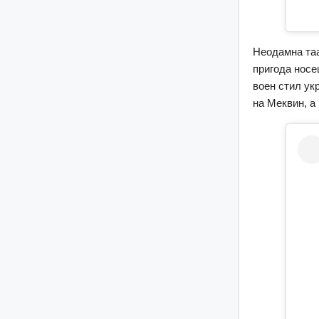
Неодамна таа
пригода носе
воен стил ук
на Меквин, а