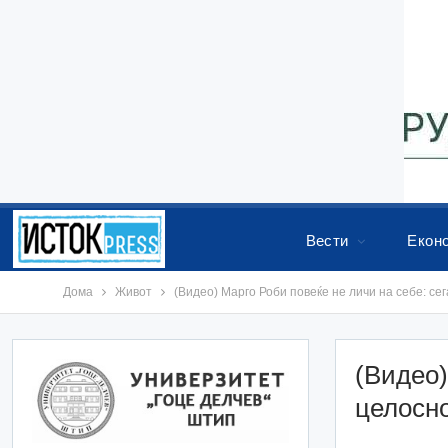
Вести
Екон
Дома
Живот
(Видео) Марго Роби повеќе не личи на себе: сег
(Видео)
целосно