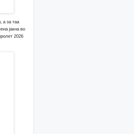
 а за таа
ена јакна во
пролет 2026