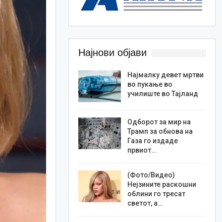
Најнови објави
Најмалку девет мртви
во пукање во
училиште во Тајланд
Одборот за мир на
Трамп за обнова на
Газа го издаде
првиот…
(Фото/Видео)
Нејзините раскошни
облини го тресат
светот, а…