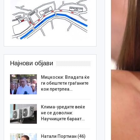
Најнови објави
Мицкоски: Владата ќе
ги обештети граѓаните
кои претрпеа…
Клима-уредите веќе
не се доволни:
Научниците бараат…
Натали Портман (46)