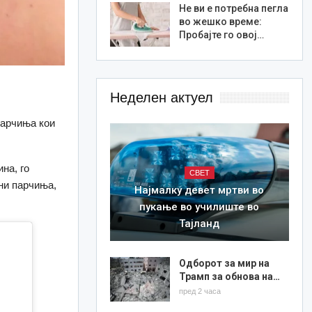
Не ви е потребна пегла
во жешко време:
Пробајте го овој…
Неделен актуел
парчиња кои
на, го
СВЕТ
дни парчиња,
Најмалку девет мртви во
пукање во училиште во
Тајланд
Одборот за мир на
Трамп за обнова на…
пред 2 часа