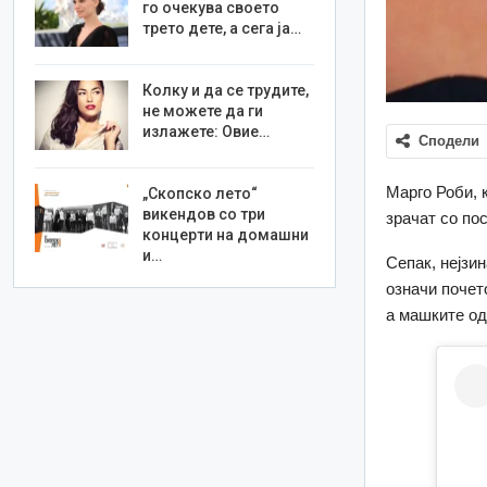
го очекува своето
трето дете, а сега ја…
Колку и да се трудите,
не можете да ги
излажете: Овие…
Сподели
Марго Роби, 
„Скопско лето“
викендов со три
зрачат со по
концерти на домашни
и…
Сепак, нејзин
означи почет
а машките од