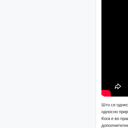
Што се однес
односно прир
Кога е во пр
дополнително