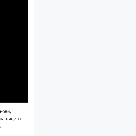
нови,
на лицето.
а