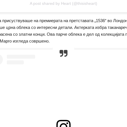
A post shared by Heart (@thisisheart)
 присуствуваше на премиерата на претставата „1536“ во Лондон,
ше црна облека со интересни детали. Актерката избра таканареч
расена со златни конци. Ова парче облека е дел од колекцијата 
 Марго изгледа совршено.