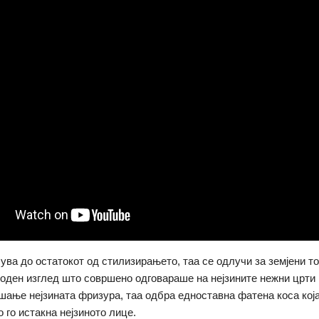
ува до остатокот од стилизирањето, таа се одлучи за земјени то
оден изглед што совршено одговараше на нејзините нежни црти 
ашање нејзината фризура, таа одбра едноставна фатена коса кој
 го истакна нејзиното лице.