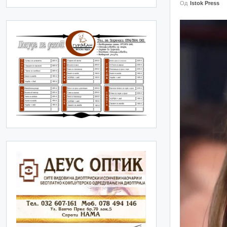
Од
Istok Press