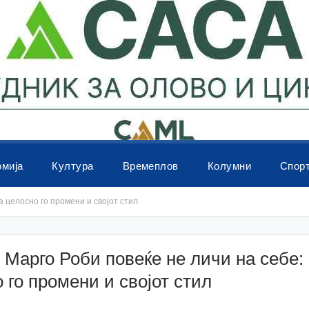
омија
Култура
Времеплов
Колумни
Спор
а целосно го промени и својот стил
 Марго Роби повеќе не личи на себе: 
 го промени и својот стил