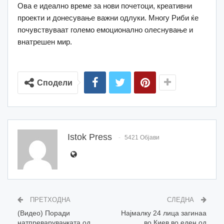
Ова е идеално време за нови почетоци, креативни
проекти и донесување важни одлуки. Многу Риби ќе
почувствуваат големо емоционално олеснување и
внатрешен мир.
Сподели
Istok Press
5421 Објави
ПРЕТХОДНА
СЛЕДНА
(Видео) Поради
Најмалку 24 лица загинаа
натпреварувачката од
во Киев во еден од