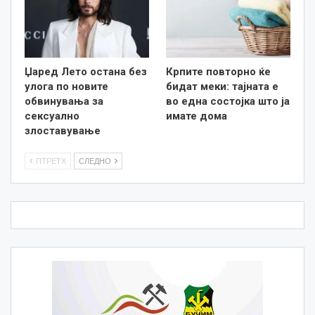
Џаред Лето остана без
Крпите повторно ќе
улога по новите
бидат меки: тајната е
обвинувања за
во една состојка што ја
сексуално
имате дома
злоставување
ПТРЕТХ
СЛЕДНО