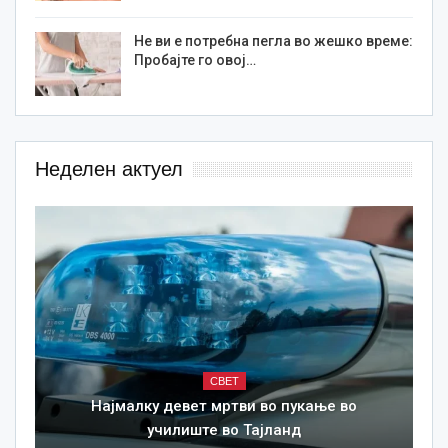
Не ви е потребна пегла во жешко време:
Пробајте го овој…
Неделен актуел
СВЕТ
Најмалку девет мртви во пукање во
училиште во Тајланд