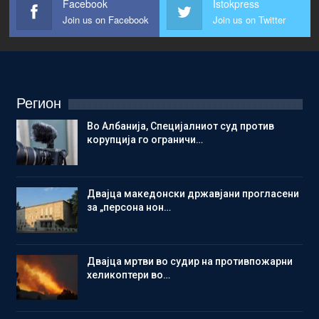
Facebook
Istokpress
Join us on Facebook
Join us on Twitter
Регион
Во Албанија, Специјалниот суд против
корупција го ограничи…
Двајца македонски државјани прогласени
за „персона нон…
Двајца мртви во судир на противпожарни
хеликоптери во…