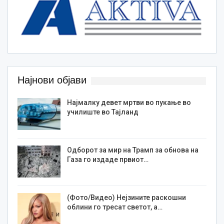
Најнови објави
Најмалку девет мртви во пукање во
училиште во Тајланд
Одборот за мир на Трамп за обнова на
Газа го издаде првиот…
(Фото/Видео) Нејзините раскошни
облини го тресат светот, а…