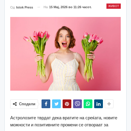
ЖИВОТ
На
15 Мај, 2026 во 11:26 часот.
Од
Istok Press
Сподели
Астролозите тврдат дека вратите на среќата, новите
можности и позитивните промени се отвораат за