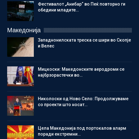
Фестивалот „Анибар“ во Пеќ повторно ги
обедини младите…
Македонија
Западнонилската треска се шири во Скопје
и Велес
Мицкоски: Македонските аеродроми се
најбрзорастечки во…
Николоски од Ново Село: Продолжуваме
со проекти што носат…
Цела Македонија под портокалов аларм
поради екстремни…