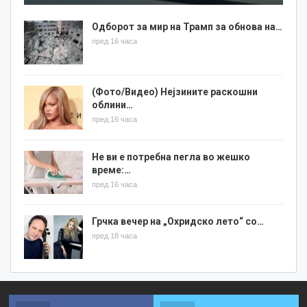
Одборот за мир на Трамп за обнова на…
пред 16 часа
(Фото/Видео) Нејзините раскошни
облини…
пред 16 часа
Не ви е потребна пегла во жешко
време:…
пред 16 часа
Грчка вечер на „Охридско лето“ со…
пред 18 часа