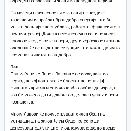
одредени хороскопски знаци во наредниот период.
По месеци неизвесност и стагнација, ѕвездите
конечно им испраќаат бран добра енергија што би
можел да влијае на љубовта, работата, финансиите и
личниот развој. Додека некои конечно ќе ги пожнеат
плодовите од своите напори, други хороскопски знаци
одеднаш ќе се најдат во ситуации што можат да им го
променат животот на подобро.
Лав
Прв меѓу нив е Лавот. Лавовите се соочуваат со
период во кој повторно ќе блеснат во полн сјај.
Нивната харизма и самодоверба доаѓаат до израз, а
тоа би можело да ги доведе до деловен успех и нови
познанства.
Многу Лавови ќе почувствуваат силен бран на
мотивација, па затоа ќе им биде полесно да
донесуваат одлуки што ги одложувале долго време.