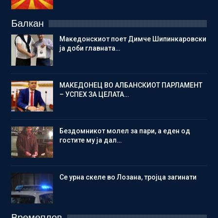
Балкан
Македонскиот поет Димче Шипинкаровски
ја доби главната…
МАКЕДОНЕЦ ВО АЛБАНСКИОТ ПАРЛАМЕНТ
– УСПЕХ ЗА ЦЕЛАТА…
Бездомникот молел за пари, а еден од
гостите му ја дал…
Се урна скеле во Лозана, тројца загинати
Времеплов