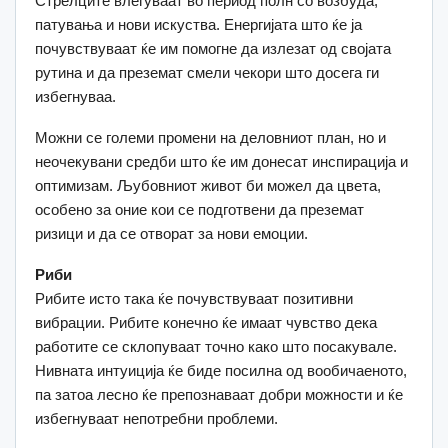
Стрелците влегуваат во период полн со возбуда,
патувања и нови искуства. Енергијата што ќе ја
почувствуваат ќе им помогне да излезат од својата
рутина и да преземат смели чекори што досега ги
избегнуваа.
Можни се големи промени на деловниот план, но и
неочекувани средби што ќе им донесат инспирација и
оптимизам. Љубовниот живот би можел да цвета,
особено за оние кои се подготвени да преземат
ризици и да се отворат за нови емоции.
Риби
Рибите исто така ќе почувствуваат позитивни
вибрации. Рибите конечно ќе имаат чувство дека
работите се склопуваат точно како што посакувале.
Нивната интуиција ќе биде посилна од вообичаеното,
па затоа лесно ќе препознаваат добри можности и ќе
избегнуваат непотребни проблеми.