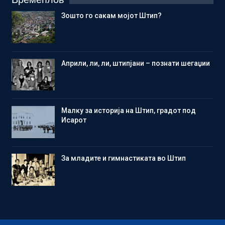
Зошто го сакам мојот Штип?
Aприли, ли, ли, штипјани – познати шегаџии
Малку за историја на Штип, градот под
Исарот
Зa младите и гимнастиката во Штип