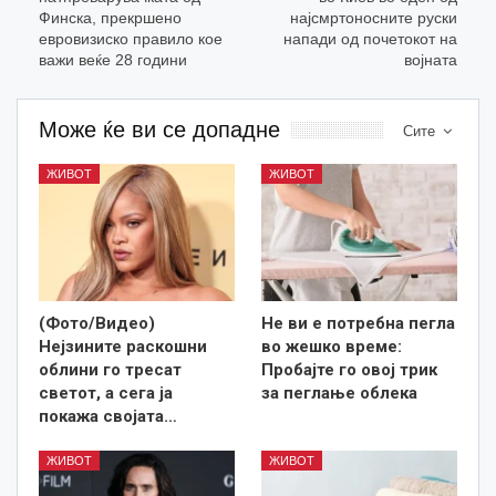
Финска, прекршено
најсмртоносните руски
евровизиско правило кое
напади од почетокот на
важи веќе 28 години
војната
Може ќе ви се допадне
Сите
ЖИВОТ
ЖИВОТ
(Фото/Видео)
Не ви е потребна пегла
Нејзините раскошни
во жешко време:
облини го тресат
Пробајте го овој трик
светот, а сега ја
за пеглање облека
покажа својата…
ЖИВОТ
ЖИВОТ