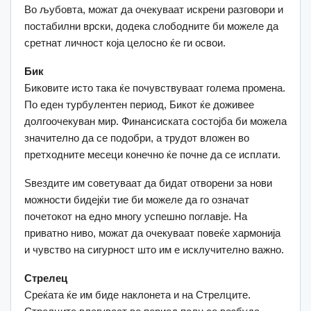
Во љубовта, можат да очекуваат искрени разговори и
постабилни врски, додека слободните би можеле да
сретнат личност која целосно ќе ги освои.
Бик
Биковите исто така ќе почувствуваат голема промена.
По еден турбулентен период, Бикот ќе доживее
долгоочекуван мир. Финансиската состојба би можела
значително да се подобри, а трудот вложен во
претходните месеци конечно ќе почне да се исплати.
Ѕвездите им советуваат да бидат отворени за нови
можности бидејќи тие би можеле да го означат
почетокот на едно многу успешно поглавје. На
приватно ниво, можат да очекуваат повеќе хармонија
и чувство на сигурност што им е исклучително важно.
Стрелец
Среќата ќе им биде наклонета и на Стрелците.