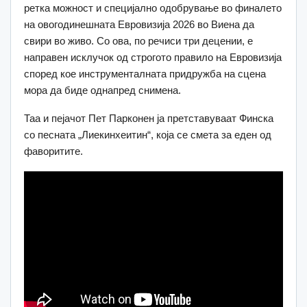
ретка можност и специјално одобрување во финалето
на овогодинешната Евровизија 2026 во Виена да
свири во живо. Со ова, по речиси три децении, е
направен исклучок од строгото правило на Евровизија
според кое инструменталната придружба на сцена
мора да биде однапред снимена.
Таа и пејачот Пет Парконен ја претставуваат Финска
со песната „Лиекинхеитин“, која се смета за еден од
фаворитите.