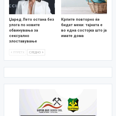
Џаред Лето остана без
Крпите повторно ќе
улога по новите
бидат меки: тајната е
обвинувања за
во една состојка што ја
сексуално
имате дома
злоставување
ПТРЕТХ
СЛЕДНО