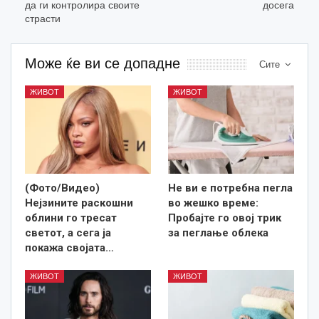
да ги контролира своите
досега
страсти
Може ќе ви се допадне
Сите
ЖИВОТ
ЖИВОТ
(Фото/Видео)
Не ви е потребна пегла
Нејзините раскошни
во жешко време:
облини го тресат
Пробајте го овој трик
светот, а сега ја
за пеглање облека
покажа својата…
ЖИВОТ
ЖИВОТ