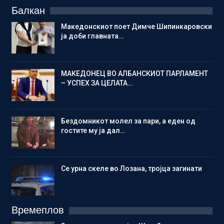
Балкан
Македонскиот поет Димче Шипинкаровски
ја доби главната…
МАКЕДОНЕЦ ВО АЛБАНСКИОТ ПАРЛАМЕНТ
– УСПЕХ ЗА ЦЕЛАТА…
Бездомникот молел за пари, а еден од
гостите му ја дал…
Се урна скеле во Лозана, тројца загинати
Времеплов