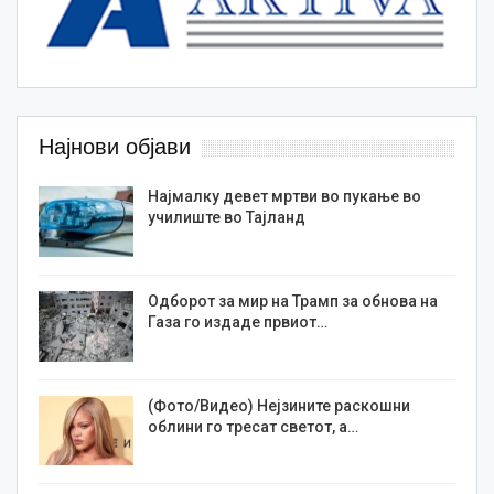
Најнови објави
Најмалку девет мртви во пукање во
училиште во Тајланд
Одборот за мир на Трамп за обнова на
Газа го издаде првиот…
(Фото/Видео) Нејзините раскошни
облини го тресат светот, а…