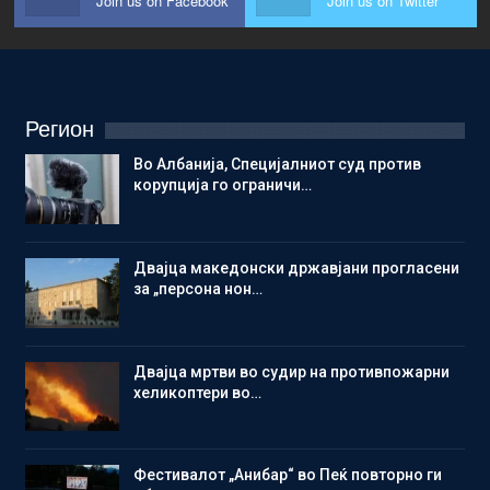
Join us on Facebook
Join us on Twitter
Регион
Во Албанија, Специјалниот суд против
корупција го ограничи…
Двајца македонски државјани прогласени
за „персона нон…
Двајца мртви во судир на противпожарни
хеликоптери во…
Фестивалот „Анибар“ во Пеќ повторно ги