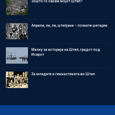
Зошто го сакам мојот Штип?
Aприли, ли, ли, штипјани – познати шегаџии
Малку за историја на Штип, градот под
Исарот
Зa младите и гимнастиката во Штип