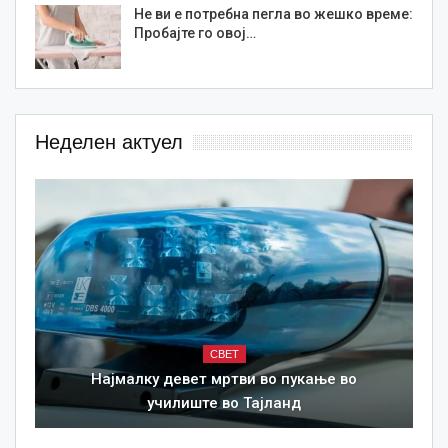
Не ви е потребна пегла во жешко време:
Пробајте го овој…
Неделен актуел
СВЕТ
Најмалку девет мртви во пукање во
училиште во Тајланд