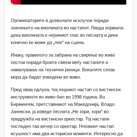
Организаторите ѝ дозволиле исклучок поради
значењето на виолината во настапот. Линда изјавила
дека виолината е нејзиниот глас во песната и дека
конечно ќе може да „пее“ на сцена.
Инаку, правилото за забрана на свирење во живо
постои поради брзите смени меѓу настапите и
намалување на технички ризици. Вокалите сепак
мора да бидат изведени во живо.
Пред оваа одлука, последниот настап со вистински
инструменти во живо бил во 1998 година. Во
Бирмингем, претставникот на Македонија, Владо
Јаневски, ја изведе песната „Не зори, зори“ во
придружба на вистински оркестар. Тој настапи
последен таа вечер со оркетар. Нгеовиот настап
всушност има два историски моменти. Интересно да