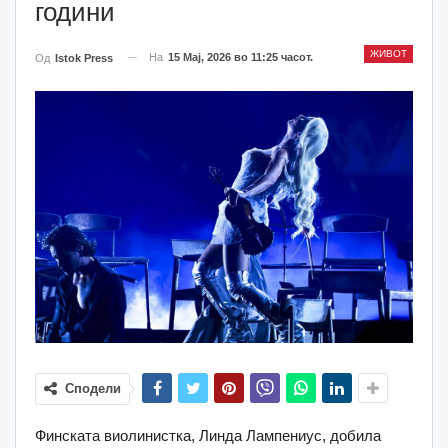
години
ЖИВОТ
На
15 Мај, 2026 во 11:25 часот.
Од
Istok Press
Сподели
Финската виолинистка, Линда Лампениус, добила