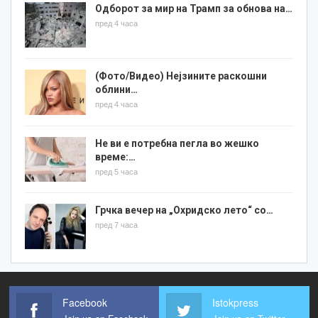
Одборот за мир на Трамп за обнова на…
пред 4 часа
(Фото/Видео) Нејзините раскошни
облини…
пред 4 часа
Не ви е потребна пегла во жешко
време:…
пред 5 часа
Грчка вечер на „Охридско лето“ со…
пред 7 часа
Facebook
Istokpress