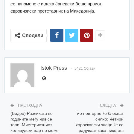
се напомене е и дека Јаневски беше првиот
евровизиски претставник на Македонија.
Сподели
Istok Press
5421 Објави
ПРЕТХОДНА
СЛЕДНА
(Видео) Разликата во
Тие повторно ќе блеснат
годините меѓу нив се
силно: Четири
топи: Мистериозниот
хороскопски знаци ќе се
холивудски пар не може
радуваат како никогаш