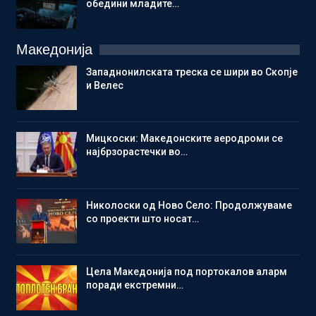
обедини младите…
Македонија
Западнонилската треска се шири во Скопје
и Велес
Мицкоски: Македонските аеродроми се
најбрзорастечки во…
Николоски од Ново Село: Продолжуваме
со проекти што носат…
Цела Македонија под портокалов аларм
поради екстремни…