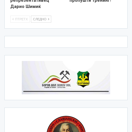
репрезентативец
пропушти тренинг!
Дарио Шимиќ
ПТРЕТХ
СЛЕДНО