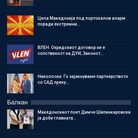
Цела Македонија под портокалов аларм
поради екстремни…
ВЛЕН: Охридскиот договор не е
сопственост на ДУИ, Законот…
Николоски: Го зајакнуваме партнерството
со САД преку…
Балкан
Македонскиот поет Димче Шипинкаровски
ја доби главната…