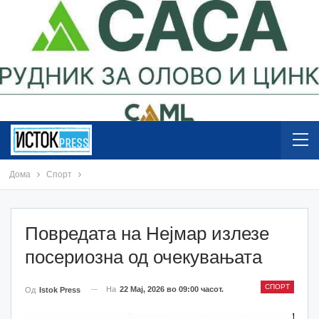
Дома
Спорт
Повредата на Нејмар излезе
посериозна од очекувањата
СПОРТ
На
22 Мај, 2026 во 09:00 часот.
Од
Istok Press