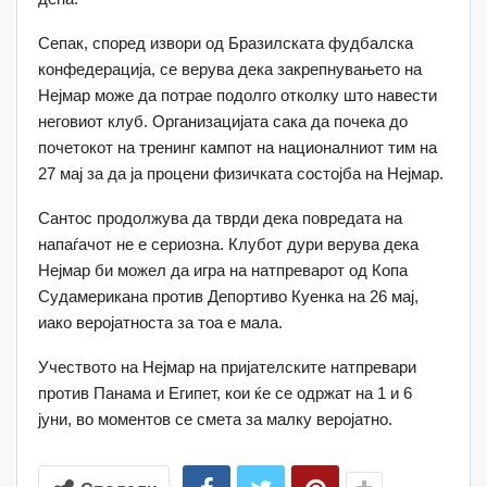
Сепак, според извори од Бразилската фудбалска
конфедерација, се верува дека закрепнувањето на
Нејмар може да потрае подолго отколку што навести
неговиот клуб. Организацијата сака да почека до
почетокот на тренинг кампот на националниот тим на
27 мај за да ја процени физичката состојба на Нејмар.
Сантос продолжува да тврди дека повредата на
напаѓачот не е сериозна. Клубот дури верува дека
Нејмар би можел да игра на натпреварот од Копа
Судамерикана против Депортиво Куенка на 26 мај,
иако веројатноста за тоа е мала.
Учеството на Нејмар на пријателските натпревари
против Панама и Египет, кои ќе се одржат на 1 и 6
јуни, во моментов се смета за малку веројатно.