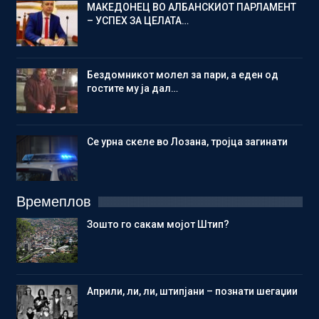
МАКЕДОНЕЦ ВО АЛБАНСКИОТ ПАРЛАМЕНТ
– УСПЕХ ЗА ЦЕЛАТА…
Бездомникот молел за пари, а еден од
гостите му ја дал…
Се урна скеле во Лозана, тројца загинати
Времеплов
Зошто го сакам мојот Штип?
Aприли, ли, ли, штипјани – познати шегаџии