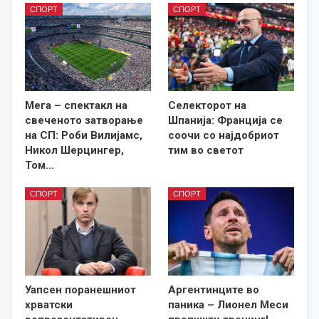
СПОРТ
СПОРТ
Мега – спектакл на
Селекторот на
свеченото затворање
Шпанија: Франција се
на СП: Роби Вилијамс,
соочи со најдобриот
Никол Шерцингер,
тим во светот
Том…
СПОРТ
СПОРТ
Уапсен поранешниот
Аргентинците во
хрватски
паника – Лионел Меси