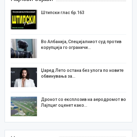
Штипски глас бр.163
Во Албанија, Специјалниот суд против
корупција го ограничи…
Џаред Лето остана без улога по новите
обвинувања за…
Дронот со експлозив на аеродромот во
Лајпциг оценет како…