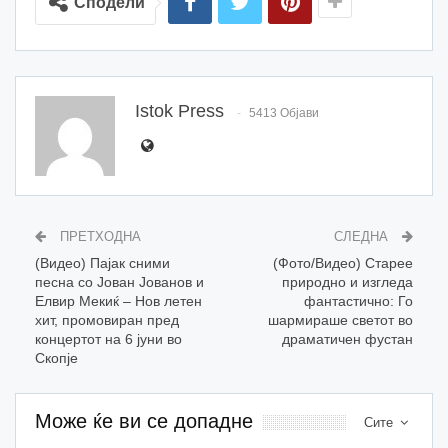
Сподели
Istok Press
5413 Објави
ПРЕТХОДНА
СЛЕДНА
(Видео) Пајак сними
(Фото/Видео) Старее
песна со Јован Јованов и
природно и изгледа
Елвир Мекиќ – Нов летен
фантастично: Го
хит, промовиран пред
шармираше светот во
концертот на 6 јуни во
драматичен фустан
Скопје
Може ќе ви се допадне
Сите