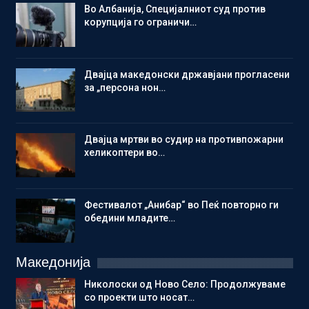
Во Албанија, Специјалниот суд против
корупција го ограничи…
Двајца македонски државјани прогласени
за „персона нон…
Двајца мртви во судир на противпожарни
хеликоптери во…
Фестивалот „Анибар“ во Пеќ повторно ги
обедини младите…
Македонија
Николоски од Ново Село: Продолжуваме
со проекти што носат…