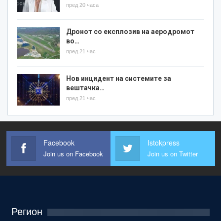
пред 20 часа
Дронот со експлозив на аеродромот
во…
пред 21 час
Нов инцидент на системите за
вештачка…
пред 21 час
Facebook
Istokpress
Join us on Facebook
Join us on Twitter
Регион