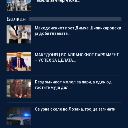
темели за енергетска…
Балкан
Македонскиот поет Димче Шипинкаровски
ја доби главната…
МАКЕДОНЕЦ ВО АЛБАНСКИОТ ПАРЛАМЕНТ
– УСПЕХ ЗА ЦЕЛАТА…
Бездомникот молел за пари, а еден од
гостите му ја дал…
Се урна скеле во Лозана, тројца загинати