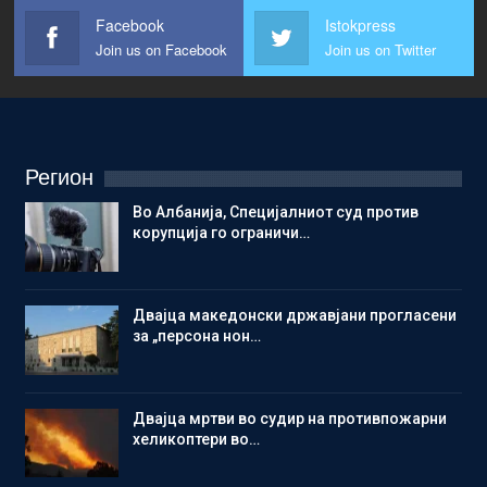
Facebook
Istokpress
Join us on Facebook
Join us on Twitter
Регион
Во Албанија, Специјалниот суд против
корупција го ограничи…
Двајца македонски државјани прогласени
за „персона нон…
Двајца мртви во судир на противпожарни
хеликоптери во…