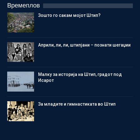
Времеплов
Зошто го сакам мојот Штип?
Aприли, ли, ли, штипјани – познати шегаџии
Малку за историја на Штип, градот под
Исарот
Зa младите и гимнастиката во Штип