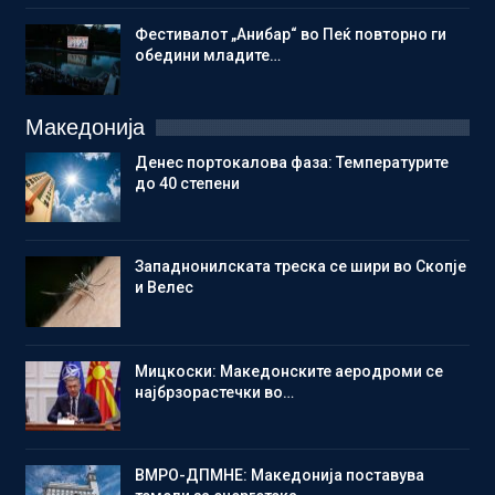
Фестивалот „Анибар“ во Пеќ повторно ги
обедини младите…
Македонија
Денес портокалова фаза: Температурите
до 40 степени
Западнонилската треска се шири во Скопје
и Велес
Мицкоски: Македонските аеродроми се
најбрзорастечки во…
ВМРО-ДПМНЕ: Македонија поставува