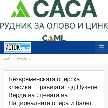
Дома
Култура
Безвременската оперска
класика: „Травијата“ од Џузепе
Верди на сцената на
Националната опера и балет