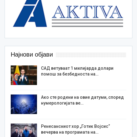
Најнови објави
САД ветуваат 1 милијарда долари
помош за безбедноста на…
Ако сте родени на овие датуми, според
нумерологијата ве…
Ренесансниот хор „Готик Војсис“
вечерва на програмата на…