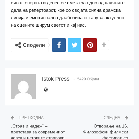
синот, операта и денес се смета за едно од клучните
дела на репертоарот, кое со својата силна драмска
линија и емоционална длабочина останува актуелно
на сцените ширум светот и кај нас.
Сподели
Istok Press
5429 Објави
ПРЕТХОДНА
СЛЕДНА
„Страв и надеж“ –
Отворање на 16.
претстава за современиот
Филозофски филмски
човек и неговите стравови
фестивал со