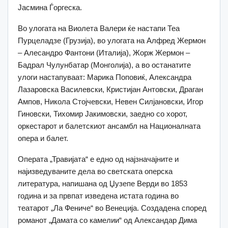
Јасмина Ѓоргеска.
Во улогата на Виолета Валери ќе настапи Теа
Пурцеладзе (Грузија), во улогата на Алфред Жермон
– Алесандро Фантони (Италија), Жорж Жермон –
Бадрал Чулунбатар (Монголија), а во останатите
улоги настапуваат: Марика Поповиќ, Александра
Лазарoвска Василевски, Кристијан Антовски, Драган
Ампов, Никола Стојчевски, Невен Силјановски, Игор
Гиновски, Тихомир Јакимовски, заедно со хорот,
оркестарот и балетскиот ансамбл на Националната
опера и балет.
Операта „Травијата“ е едно од најзначајните и
најизведуваните дела во светската оперска
литература, напишана од Џузепе Верди во 1853
година и за првпат изведена истата година во
театарот „Ла Фениче“ во Венеција. Создадена според
романот „Дамата со камелии“ од Александар Дима