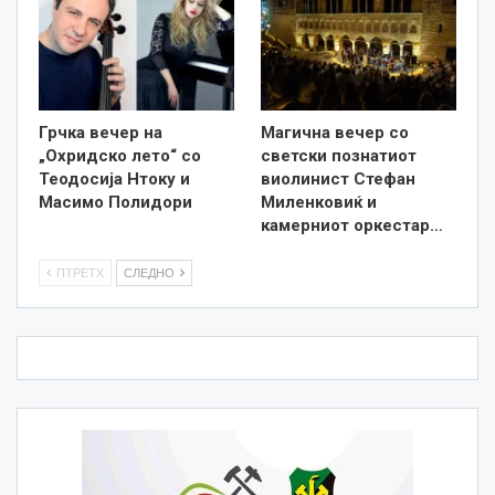
Грчка вечер на
Магична вечер со
„Охридско лето“ со
светски познатиот
Теодосија Нтоку и
виолинист Стефан
Масимо Полидори
Миленковиќ и
камерниот оркестар…
ПТРЕТХ
СЛЕДНО