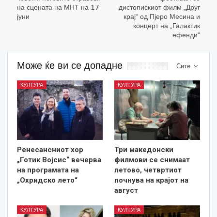
на сцената на МНТ на 𝟣𝟩
дистопискиот филм „Друг
јуни
крај“ од Пјеро Месина и
концерт на „Галактик
ефенди“
Може ќе ви се допадне
Сите
КУЛТУРА
КУЛТУРА
Ренесансниот хор
Три македонски
„Готик Војсис“ вечерва
филмови се снимаат
на програмата на
летово, четвртиот
„Охридско лето“
почнува на крајот на
август
КУЛТУРА
КУЛТУРА