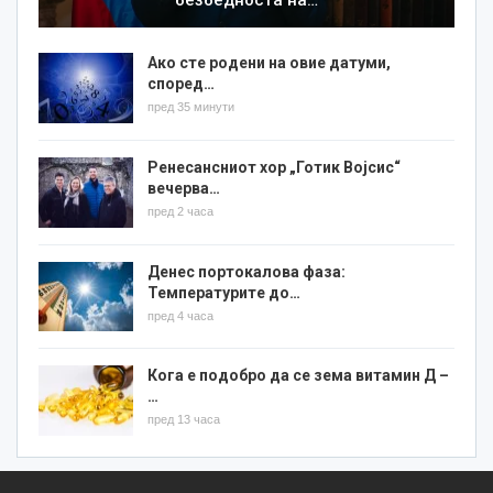
безбедноста на…
Ако сте родени на овие датуми,
според…
пред 35 минути
Ренесансниот хор „Готик Војсис“
вечерва…
пред 2 часа
Денес портокалова фаза:
Температурите до…
пред 4 часа
Кога е подобро да се зема витамин Д –
…
пред 13 часа