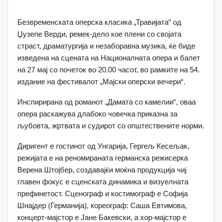
Безвременската оперска класика „Травијата“ од
Џузепе Верди, ремек-дело кое плени со својата
страст, драматургија и незаборавна музика, ќе биде
изведена на сцената на Националната опера и балет
на 27 мај со почеток во 20.00 часот, во рамките на 54.
издание на фестивалот „Мајски оперски вечери“.
Инспирирана од романот „Дамата со камелии“, оваа
опера раскажува длабоко човечка приказна за
љубовта, жртвата и судирот со општествените норми.
Диригент е гостинот од Унгарија, Гергељ Кесељак,
режијата е на реномираната германска режисерка
Верена Штојбер, создавајќи моќна продукција чиј
главен фокус е сценската динамика и визуелната
префинетост. Сценограф и костимограф е Софија
Шнајдер (Германија), кореограф: Саша Евтимова,
концерт-мајстор е Јане Бакевски, а хор-мајстор е