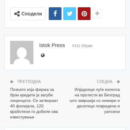
Сподели
Istok Press
5421 Објави
ПРЕТХОДНА
СЛЕДНА
Познато која фирма за
Илјадници луѓе излегоа
брзи кредити ја загуби
на протести во Белград
лиценцата: Се затвораат
што завршија со немири и
40 филијали, 120
десетици повредени и
вработени го добиле ова
уапсени
известување