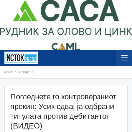
Дома
Спорт
Погледнете го контроверзниот
прекин: Усик едвај ја одбрани
титулата против дебитантот
(ВИДЕО)