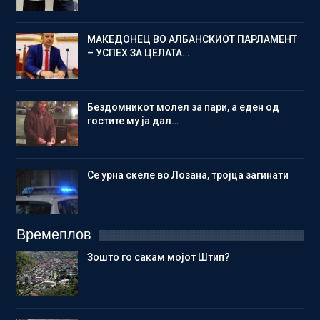
МАКЕДОНЕЦ ВО АЛБАНСКИОТ ПАРЛАМЕНТ
– УСПЕХ ЗА ЦЕЛАТА…
Бездомникот молел за пари, а еден од
гостите му ја дал…
Се урна скеле во Лозана, тројца загинати
Времеплов
Зошто го сакам мојот Штип?