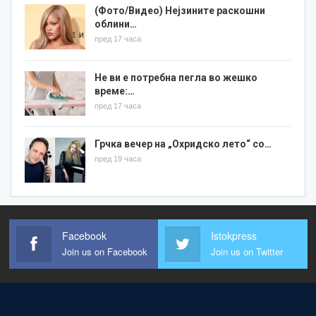
(Фото/Видео) Нејзините раскошни
облини…
пред 17 часа
Не ви е потребна пегла во жешко
време:…
пред 17 часа
Грчка вечер на „Охридско лето“ со…
пред 19 часа
Facebook
Istokpress
Join us on Facebook
Join us on Twitter