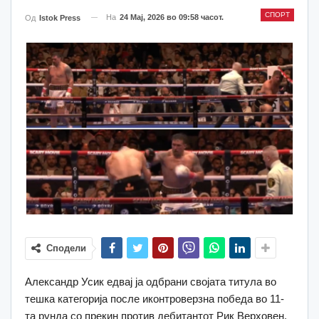
СПОРТ
На
24 Мај, 2026 во 09:58 часот.
Од
Istok Press
Сподели
Александр Усик едвај ја одбрани својата титула во
тешка категорија после иконтроверзна победа во 11-
та рунда со прекин против дебитантот Рик Верховен.