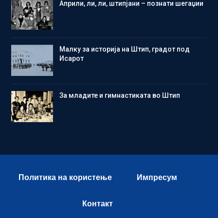
Aприли, ли, ли, штипјани – познати шегаџии
Малку за историја на Штип, градот под
Исарот
Зa младите и гимнастиката во Штип
Политика на користење
Импресум
Контакт