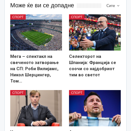
Може ќе ви се допадне
Сите
СПОРТ
СПОРТ
Мега – спектакл на
Селекторот на
свеченото затворање
Шпанија: Франција се
на СП: Роби Вилијамс,
соочи со најдобриот
Никол Шерцингер,
тим во светот
Том…
СПОРТ
СПОРТ