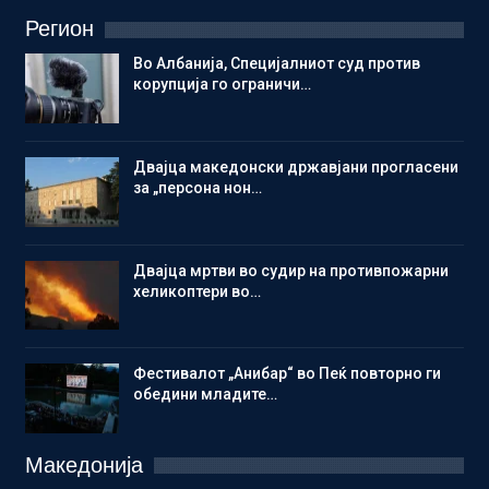
Регион
Во Албанија, Специјалниот суд против
корупција го ограничи…
Двајца македонски државјани прогласени
за „персона нон…
Двајца мртви во судир на противпожарни
хеликоптери во…
Фестивалот „Анибар“ во Пеќ повторно ги
обедини младите…
Македонија