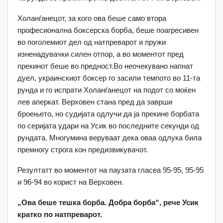
Холанѓанецот, за кого ова беше само втора
професионална боксерска борба, беше поагресивен
во поголемиот дел од натпреварот и пружи
изненадувачки силен отпор, а во моментот пред
прекинот беше во предност.Во неочекувано напнат
дуел, украинскиот боксер го засили темпото во 11-та
рунда и го испрати Холанѓанецот на подот со моќен
лев аперкат. Верховен стана пред да заврши
броењето, но судијата одлучи да ја прекине борбата
по серијата удари на Усик во последните секунди од
рундата. Многумина веруваат дека оваа одлука била
премногу строга кон предизвикувачот.
Резултатт во моментот на паузата гласеа 95-95, 95-95
и 96-94 во корист на Верховен.
„Ова беше тешка борба. Добра борба“, рече Усик
кратко по натпреварот.