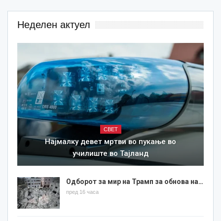
Неделен актуел
СВЕТ
Најмалку девет мртви во пукање во
училиште во Тајланд
Одборот за мир на Трамп за обнова на…
пред 16 часа