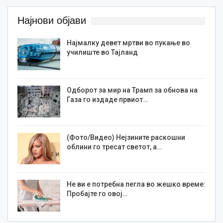
Најнови објави
Најмалку девет мртви во пукање во
училиште во Тајланд
Одборот за мир на Трамп за обнова на
Газа го издаде првиот…
(Фото/Видео) Нејзините раскошни
облини го тресат светот, а…
Не ви е потребна пегла во жешко време:
Пробајте го овој…