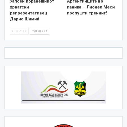
Уапсен поранешниот
Аргентинците во
хрватски
паника – Лионел Меси
репрезентативец
пропушти тренинг!
Дарио Шимиќ
ПТРЕТХ
СЛЕДНО