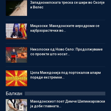
Западнонилската треска се шири во Скопје
и Велес
Мицкоски: Македонските аеродроми се
најбрзорастечки во…
Николоски од Ново Село: Продолжуваме
со проекти што носат…
Цела Македонија под портокалов аларм
поради екстремни…
Балкан
Македонскиот поет Димче Шипинкаровски
ја доби главната…