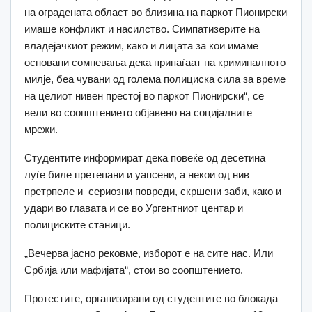
на оградената област во близина на паркот Пионирски
имаше конфликт и насилство. Симпатизерите на
владејачкиот режим, како и лицата за кои имаме
основани сомневања дека припаѓаат на криминалното
милје, беа чувани од голема полициска сила за време
на целиот нивен престој во паркот Пионирски“, се
вели во соопштението објавено на социјалните
мрежи.
Студентите информират дека повеќе од десетина
луѓе биле претепани и уапсени, а некои од нив
претрпеле и сериозни повреди, скршени заби, како и
удари во главата и се во Ургентниот центар и
полициските станици.
„Вечерва јасно рековме, изборот е на сите нас. Или
Србија или мафијата“, стои во соопштението.
Протестите, организирани од студентите во блокада