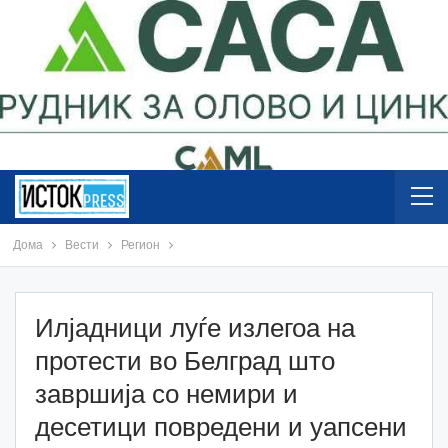
Дома
Вести
Регион
Илјадници луѓе излегоа на
протести во Белград што
завршија со немири и
десетици повредени и уапсени