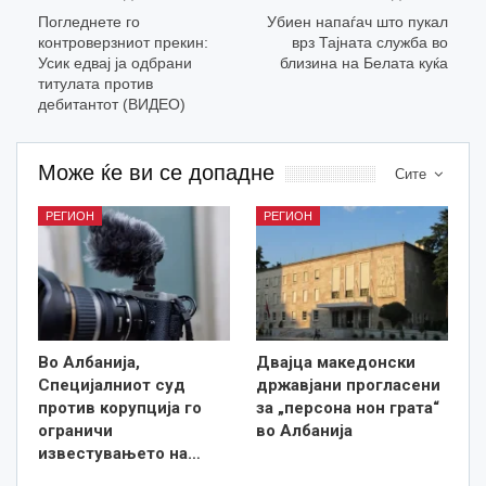
Погледнете го
Убиен напаѓач што пукал
контроверзниот прекин:
врз Тајната служба во
Усик едвај ја одбрани
близина на Белата куќа
титулата против
дебитантот (ВИДЕО)
Може ќе ви се допадне
Сите
РЕГИОН
РЕГИОН
Во Албанија,
Двајца македонски
Специјалниот суд
државјани прогласени
против корупција го
за „персона нон грата“
ограничи
во Албанија
известувањето на…