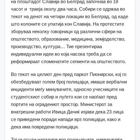
на плоштадот Славија во Белград започнаа во 18
часот и траеја околу два часа. Собири се одржаа во
текот на денот на четири локации во Белград, од каде
што колоните се упатија кон Славија. На протестите
зборуваа неколку говорници од различни сфери на
општеството, образование, медицина, земјоделство,
производство, култура… Тие презентираа
индивидуални идеи во која насока треба да се
реформираат споменатите сегменти на општеството.
Во текот на целиот ден пред паркот Пионирски, кој го
обезбедуваат голем број полицајци, имаше вербални
инциденти меѓу минувачите, односно учесниците на
студентскиот собир и луѓето кои се наоѓаат пред
портите на оградениот простор. Министерот за
внатрешни работи Ивица Дачиќ изјави дека 23 лица
се приведени поради напади врз полицајци, како и
дека има повредени полицајци.
Тој ги осуди нападите врз полицајците, наведувајќи