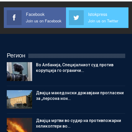
Facebook
Istokpress
Join us on Facebook
Join us on Twitter
Регион
Во Албанија, Специјалниот суд против
корупција го ограничи…
Двајца македонски државјани прогласени
за „персона нон…
Двајца мртви во судир на противпожарни
хеликоптери во…