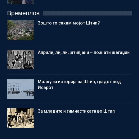
Времеплов
Зошто го сакам мојот Штип?
Aприли, ли, ли, штипјани – познати шегаџии
Малку за историја на Штип, градот под
Исарот
Зa младите и гимнастиката во Штип