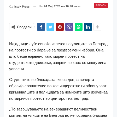
РЕГИОН
На
24 Мај, 2026 во 10:48 часот.
Од
Istok Press
Сподели
Илјадници луѓе синоќа излегоа на улиците во Белград
на протести со барање за предвремени избори. Она
што беше најавено како мирен протест на
студентското движење, заврши во хаос со многумина
уапсени.
Студентите во блокадата вчера доцна вечерта
објавија соопштение во кое индиректно ги обвинуваат
криминалците и полицијата за немирите што избувнаа
по мирниот протест во центарот на Белград.
„По завршувањето на вечерашниот величествен
митинг, на улиците на Белград во непосредна близина