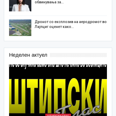
обвинувања за…
Дронот со експлозив на аеродромот во
Лајпциг оценет како…
Неделен актуел