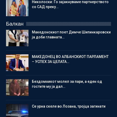
Николоски: Го зајакнуваме партнерството
со САД преку…
Балкан
Македонскиот поет Димче Шипинкаровски
ја доби главната…
МАКЕДОНЕЦ ВО АЛБАНСКИОТ ПАРЛАМЕНТ
– УСПЕХ ЗА ЦЕЛАТА…
Бездомникот молел за пари, а еден од
гостите му ја дал…
Се урна скеле во Лозана, тројца загинати