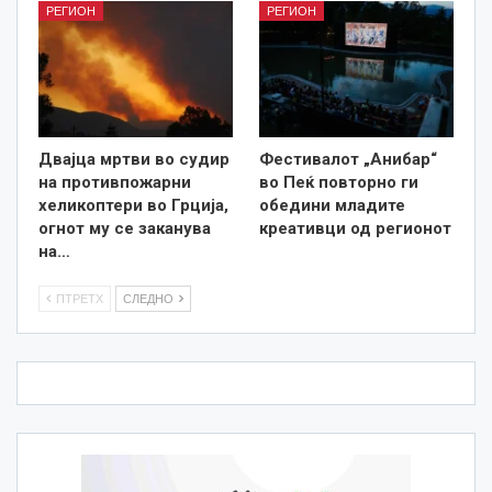
РЕГИОН
РЕГИОН
Двајца мртви во судир
Фестивалот „Анибар“
на противпожарни
во Пеќ повторно ги
хеликоптери во Грција,
обедини младите
огнот му се заканува
креативци од регионот
на…
ПТРЕТХ
СЛЕДНО