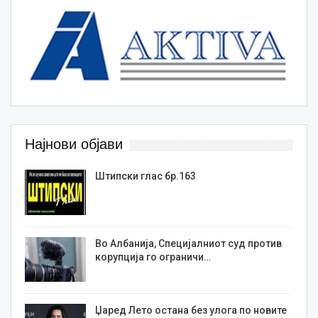
Најнови објави
Штипски глас бр.163
Во Албанија, Специјалниот суд против
корупција го ограничи…
Џаред Лето остана без улога по новите