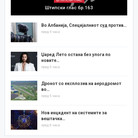
ШТИПСКИ ГЛАС
Штипски глас бр.163
Во Албанија, Специјалниот суд против…
пред 4 часа
Џаред Лето остана без улога по
новите…
пред 5 часа
Дронот со експлозив на аеродромот
во…
пред 5 часа
Нов инцидент на системите за
вештачка…
пред 6 часа