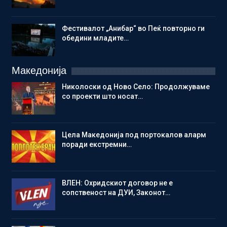
Фестивалот „Анибар“ во Пеќ повторно ги
обедини младите…
Македонија
Николоски од Ново Село: Продолжуваме
со проекти што носат…
Цела Македонија под портокалов аларм
поради екстремни…
ВЛЕН: Охридскиот договор не е
сопственост на ДУИ, Законот…