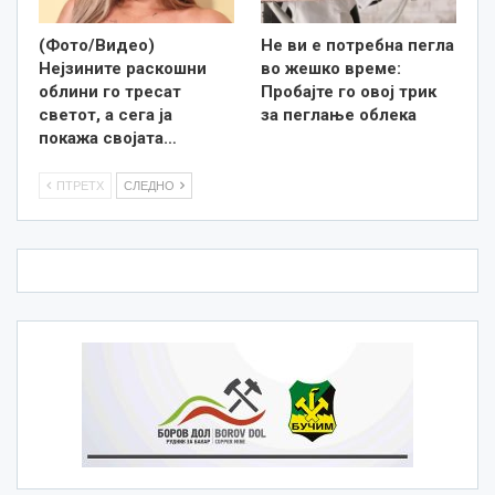
(Фото/Видео)
Не ви е потребна пегла
Нејзините раскошни
во жешко време:
облини го тресат
Пробајте го овој трик
светот, а сега ја
за пеглање облека
покажа својата…
ПТРЕТХ
СЛЕДНО