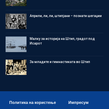
Aприли, ли, ли, штипјани – познати шегаџии
Малку за историја на Штип, градот под
Исарот
Зa младите и гимнастиката во Штип
Политика на користење
Импресум