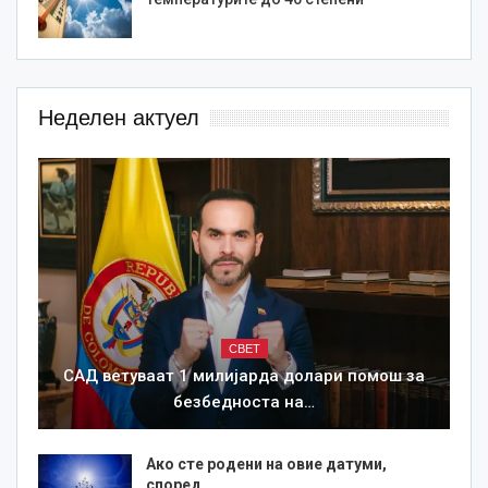
Неделен актуел
СВЕТ
САД ветуваат 1 милијарда долари помош за
безбедноста на…
Ако сте родени на овие датуми,
според…