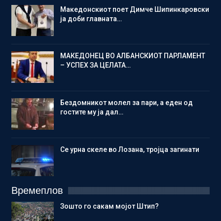
Македонскиот поет Димче Шипинкаровски
ја доби главната…
МАКЕДОНЕЦ ВО АЛБАНСКИОТ ПАРЛАМЕНТ
– УСПЕХ ЗА ЦЕЛАТА…
Бездомникот молел за пари, а еден од
гостите му ја дал…
Се урна скеле во Лозана, тројца загинати
Времеплов
Зошто го сакам мојот Штип?