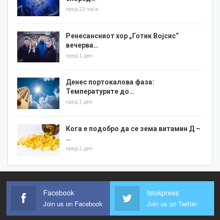
пред 23 часа
Ренесансниот хор „Готик Војсис“
вечерва…
пред 1 ден
Денес портокалова фаза:
Температурите до…
пред 1 ден
Кога е подобро да се зема витамин Д –
…
пред 1 ден
Facebook
Istokpress
Join us on Facebook
Join us on Twitter