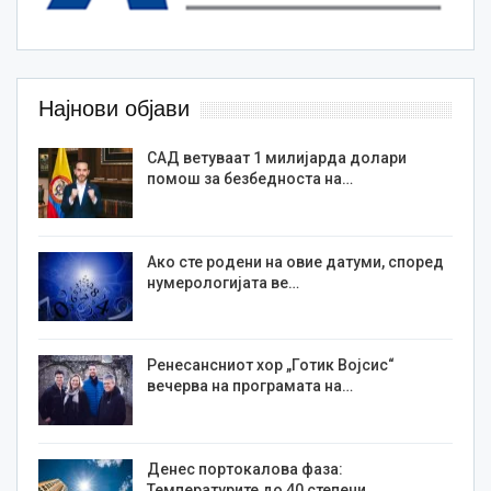
Најнови објави
САД ветуваат 1 милијарда долари
помош за безбедноста на…
Ако сте родени на овие датуми, според
нумерологијата ве…
Ренесансниот хор „Готик Војсис“
вечерва на програмата на…
Денес портокалова фаза:
Температурите до 40 степени