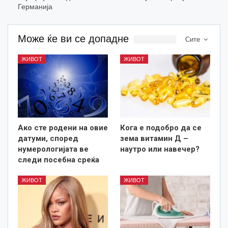
Германија
Може ќе ви се допадне
Сите
ЖИВОТ
ЖИВОТ
Ако сте родени на овие
Кога е подобро да се
датуми, според
зема витамин Д –
нумерологијата ве
наутро или навечер?
следи посебна среќа
ЖИВОТ
ЖИВОТ