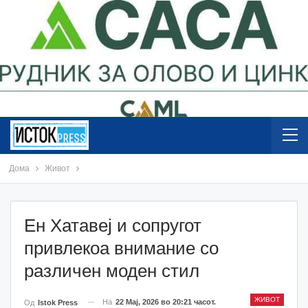
Дома
Живот
Eн Хатавеј и сопругот
привлекоа внимание со
различен моден стил
ЖИВОТ
На
22 Мај, 2026 во 20:21 часот.
Од
Istok Press