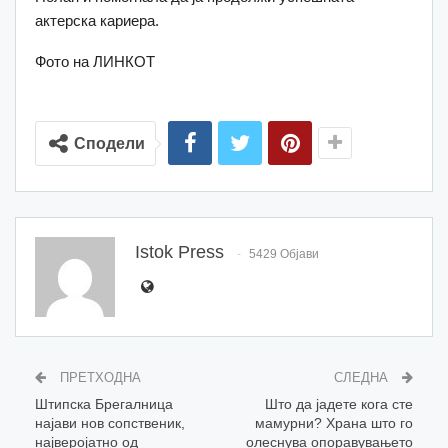
актерска кариера.
Фото на ЛИНКОТ
Сподели
Istok Press
5429 Објави
ПРЕТХОДНА
СЛЕДНА
Штипска Брегалница
Што да јадете кога сте
најави нов сопственик,
мамурни? Храна што го
најверојатно од
олеснува опоравувањето