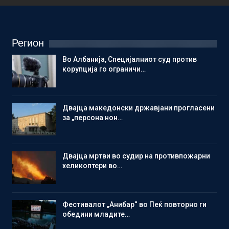
Регион
Во Албанија, Специјалниот суд против
корупција го ограничи…
Двајца македонски државјани прогласени
за „персона нон…
Двајца мртви во судир на противпожарни
хеликоптери во…
Фестивалот „Анибар“ во Пеќ повторно ги
обедини младите…