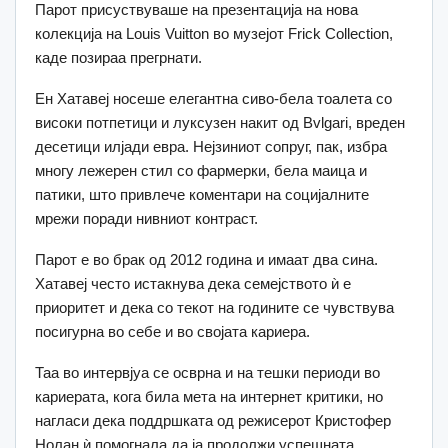
Парот присуствуваше на презентација на нова
колекција на Louis Vuitton во музејот Frick Collection,
каде позираа прегрнати.
Ен Хатавеј носеше елегантна сиво-бела тоалета со
високи потпетици и луксузен накит од Bvlgari, вреден
десетици илјади евра. Нејзиниот сопруг, пак, избра
многу лежерен стил со фармерки, бела маица и
патики, што привлече коментари на социјалните
мрежи поради нивниот контраст.
Парот е во брак од 2012 година и имаат два сина.
Хатавеј често истакнува дека семејството ѝ е
приоритет и дека со текот на годините се чувствува
посигурна во себе и во својата кариера.
Таа во интервјуа се осврна и на тешки периоди во
кариерата, кога била мета на интернет критики, но
нагласи дека поддршката од режисерот Кристофер
Нолан ѝ помогнала да ја продолжи успешната