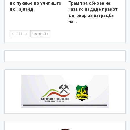
во пукање во училиште
Трамп за обнова на
во Тајланд
Газа го издаде првиот
договор за изградба
на…
ПТРЕТХ
СЛЕДНО