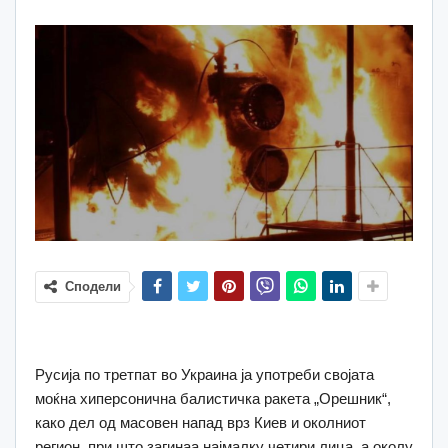
Сподели
Русија по третпат во Украина ја употреби својата
моќна хиперсонична балистичка ракета „Орешник“,
како дел од масовен напад врз Киев и околниот
регион, при што загинаа најмалку четири лица, а околу