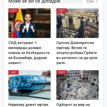
Може ќе ви се допадне
Сите
СВЕТ
СВЕТ
САД ветуваат 1
Српска Демократска
милијарда долари
партија: Вучиќ ги
помош за безбедноста
злоупотребува Србите
на Колумбија, додека
во регионот за да купи
новиот…
уште…
СВЕТ
СВЕТ
Најмалку девет мртви
Одборот за мир на