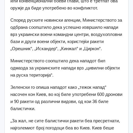
или конвенционални боеви глави, што е третпат ова
оружје да биде употребено во конфликтот.
Според руските новински агенции, Министерството за
одбрана соопштило дека успешно извршило напади
врз украински воени командни центри, воздухопловни
бази и други воени објекти, користејќи ракети
„Орешник“, „Искандер“, „Кинжал“ и „Циркон“.
Министерството соопштило дека нападот бил
одмазда за украинските напади врз „цивилни објекти
на руска територија“.
Зеленски го опиша нападот како „тежок напад“
насочен кон Киев, во кој биле употребени 600 дронови
и 90 ракети од различни видови, од кои 36 биле
балистички.
„За жал, не сите балистички ракети беа пресретнати,
најголемиот број погодоци беа во Киев. Киев беше