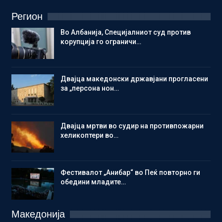
Регион
Во Албанија, Специјалниот суд против
корупција го ограничи…
Двајца македонски државјани прогласени
за „персона нон…
Двајца мртви во судир на противпожарни
хеликоптери во…
Фестивалот „Анибар“ во Пеќ повторно ги
обедини младите…
Македонија