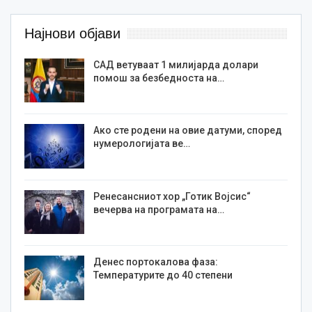
Најнови објави
САД ветуваат 1 милијарда долари
помош за безбедноста на…
Ако сте родени на овие датуми, според
нумерологијата ве…
Ренесансниот хор „Готик Војсис“
вечерва на програмата на…
Денес портокалова фаза:
Температурите до 40 степени