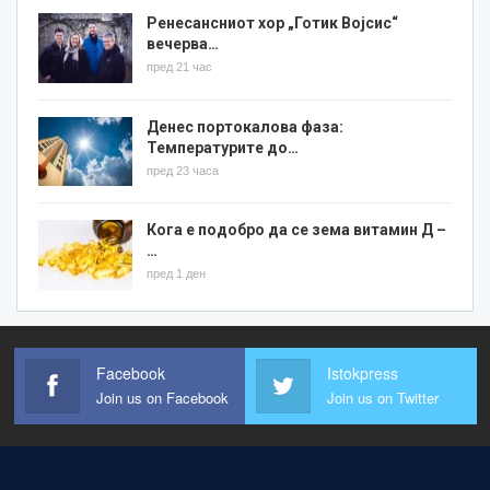
Ренесансниот хор „Готик Војсис“
вечерва…
пред 21 час
Денес портокалова фаза:
Температурите до…
пред 23 часа
Кога е подобро да се зема витамин Д –
…
пред 1 ден
Facebook
Istokpress
Join us on Facebook
Join us on Twitter