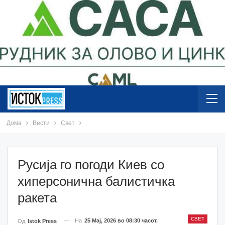
Дома
Вести
Свет
Русија го погоди Киев со
хиперсонична балистичка
ракета
СВЕТ
На
25 Мај, 2026 во 08:30 часот.
Од
Istok Press