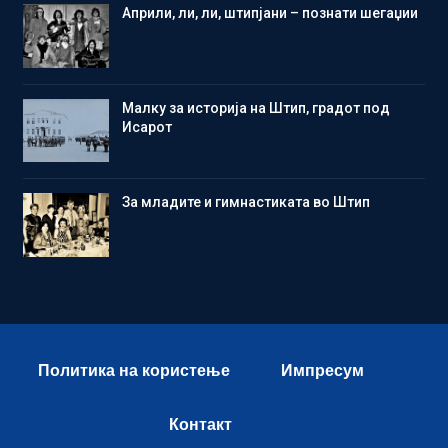
Aприли, ли, ли, штипјани – познати шегаџии
Малку за историја на Штип, градот под
Исарот
Зa младите и гимнастиката во Штип
Политика на користење
Импресум
Контакт