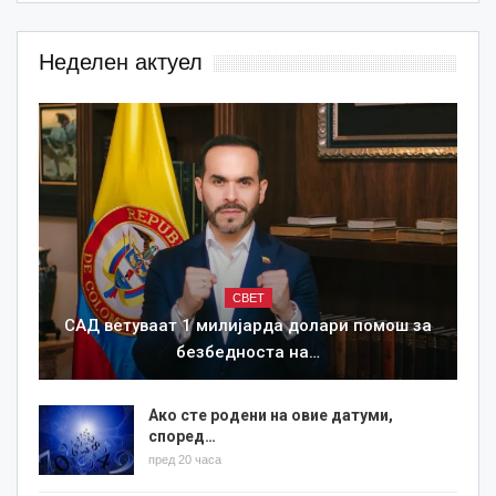
Неделен актуел
СВЕТ
САД ветуваат 1 милијарда долари помош за
безбедноста на…
Ако сте родени на овие датуми,
според…
пред 20 часа