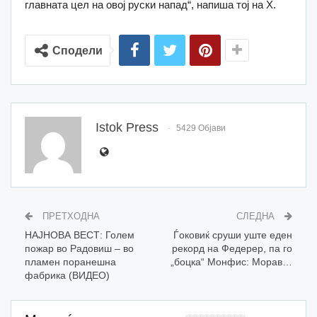
главната цел на овој руски напад“, напиша тој на X.
Сподели
Istok Press
5429 Објави
ПРЕТХОДНА
СЛЕДНА
НАЈНОВА ВЕСТ: Голем
Ѓоковиќ сруши уште еден
пожар во Радовиш – во
рекорд на Федерер, па го
пламен поранешна
„боцка“ Монфис: Морав…
фабрика (ВИДЕО)