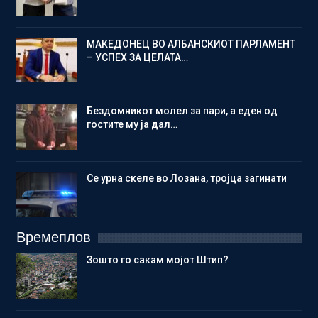
МАКЕДОНЕЦ ВО АЛБАНСКИОТ ПАРЛАМЕНТ
– УСПЕХ ЗА ЦЕЛАТА…
Бездомникот молел за пари, а еден од
гостите му ја дал…
Се урна скеле во Лозана, тројца загинати
Времеплов
Зошто го сакам мојот Штип?