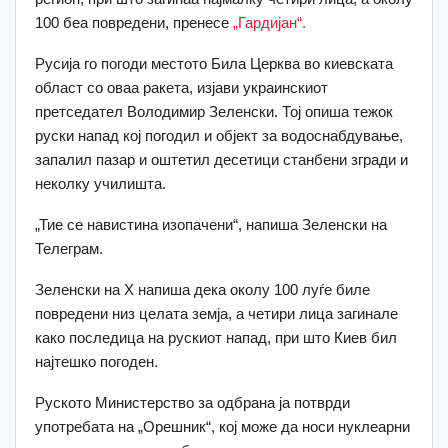
100 беа повредени, пренесе
„Гардијан“.
Русија го погоди местото Била Церква во киевската
област со оваа ракета, изјави украинскиот
претседател Володимир Зеленски. Тој опиша тежок
руски напад кој погодил и објект за водоснабдување,
запалил пазар и оштетил десетици станбени згради и
неколку училишта.
„Тие се навистина изопачени“, напиша Зеленски на
Телеграм.
Зеленски на X напиша дека околу 100 луѓе биле
повредени низ целата земја, а четири лица загинале
како последица на рускиот напад, при што Киев бил
најтешко погоден.
Руското Министерство за одбрана ја потврди
употребата на „Орешник“, кој може да носи нуклеарни