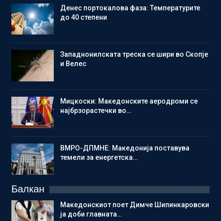
Денес портокалова фаза: Температурите
до 40 степени
Западнонилската треска се шири во Скопје
и Велес
Мицкоски: Македонските аеродроми се
најбрзорастечки во…
ВМРО-ДПМНЕ: Македонија поставува
темели за енергетска…
Балкан
Македонскиот поет Димче Шипинкаровски
ја доби главната…