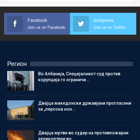
Facebook
Istokpress
Join us on Facebook
Join us on Twitter
Регион
Во Албанија, Специјалниот суд против
корупција го ограничи…
Двајца македонски државјани прогласени
за „персона нон…
Двајца мртви во судир на противпожарни
хеликоптери во…