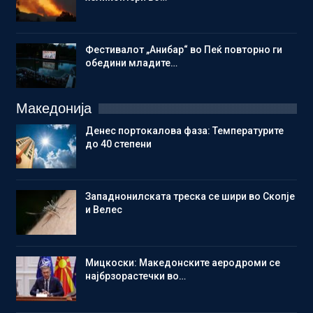
Фестивалот „Анибар“ во Пеќ повторно ги
обедини младите…
Македонија
Денес портокалова фаза: Температурите
до 40 степени
Западнонилската треска се шири во Скопје
и Велес
Мицкоски: Македонските аеродроми се
најбрзорастечки во…