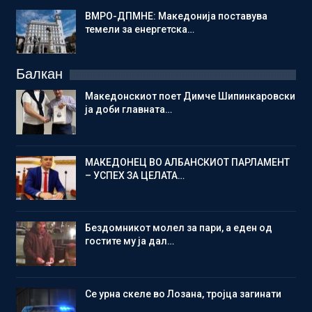
ВМРО-ДПМНЕ: Македонија поставува
темели за енергетска…
Балкан
Македонскиот поет Димче Шипинкаровски
ја доби главната…
МАКЕДОНЕЦ ВО АЛБАНСКИОТ ПАРЛАМЕНТ
– УСПЕХ ЗА ЦЕЛАТА…
Бездомникот молел за пари, а еден од
гостите му ја дал…
Се урна скеле во Лозана, тројца загинати