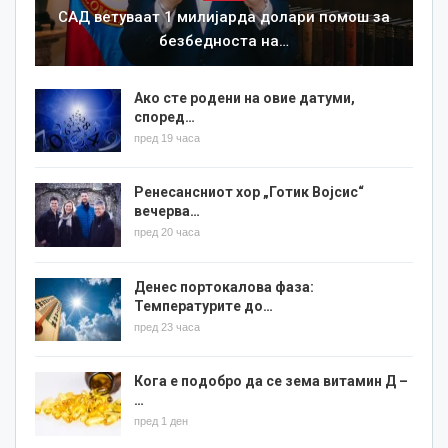
САД ветуваат 1 милијарда долари помош за
безбедноста на…
Ако сте родени на овие датуми,
според…
пред 19 часа
Ренесансниот хор „Готик Војсис“
вечерва…
пред 20 часа
Денес портокалова фаза:
Температурите до…
пред 23 часа
Кога е подобро да се зема витамин Д –
…
пред 1 ден