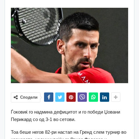
Сподели
Ѓоковиќ го надмина дефицитот и го победи Џовани
Перикард со од 3-1 во сетови.
Тоа беше негов 82-ри настап на Гренд слем турнир во