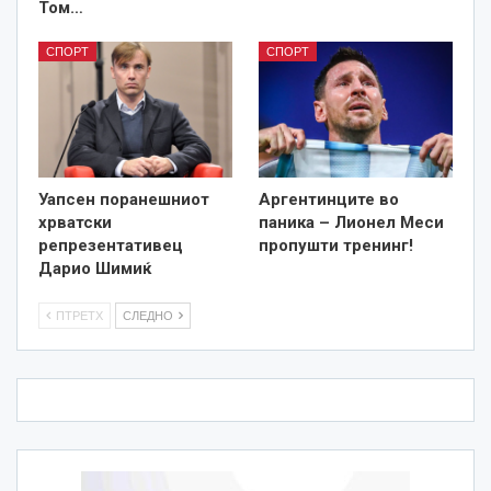
Том…
СПОРТ
СПОРТ
Уапсен поранешниот
Аргентинците во
хрватски
паника – Лионел Меси
репрезентативец
пропушти тренинг!
Дарио Шимиќ
ПТРЕТХ
СЛЕДНО