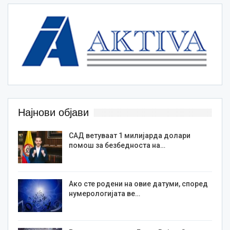
Најнови објави
САД ветуваат 1 милијарда долари
помош за безбедноста на…
Ако сте родени на овие датуми, според
нумерологијата ве…