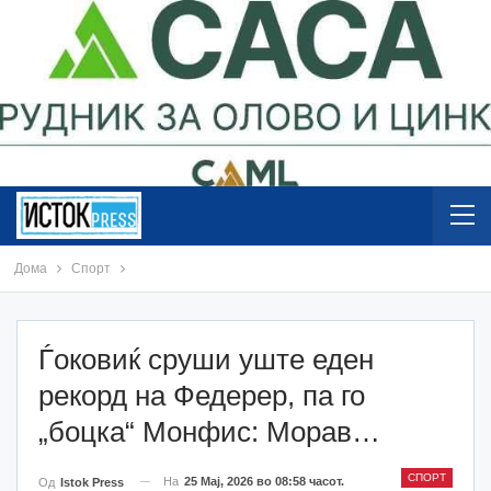
Дома
Спорт
Ѓоковиќ сруши уште еден
рекорд на Федерер, па го
„боцка“ Монфис: Морав…
СПОРТ
На
25 Мај, 2026 во 08:58 часот.
Од
Istok Press