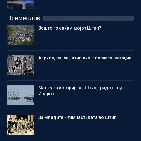
Времеплов
Зошто го сакам мојот Штип?
Aприли, ли, ли, штипјани – познати шегаџии
Малку за историја на Штип, градот под
Исарот
Зa младите и гимнастиката во Штип