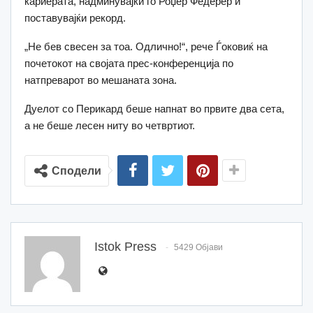
кариерата, надминувајќи го Роџер Федерер и
поставувајќи рекорд.
„Не бев свесен за тоа. Одлично!“, рече Ѓоковиќ на
почетокот на својата прес-конференција по
натпреварот во мешаната зона.
Дуелот со Перикард беше напнат во првите два сета,
а не беше лесен ниту во четвртиот.
Сподели
Istok Press
5429 Објави