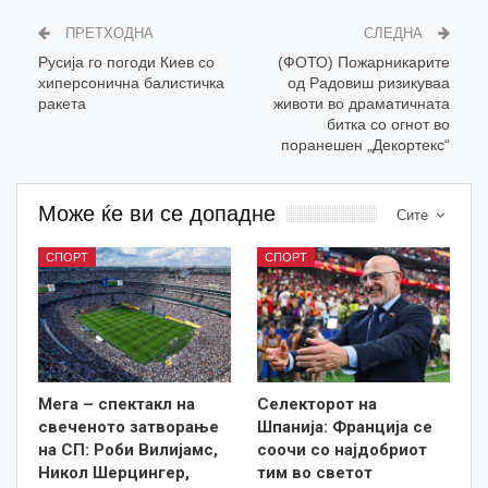
ПРЕТХОДНА
СЛЕДНА
Русија го погоди Киев со
(ФОТО) Пожарникарите
хиперсонична балистичка
од Радовиш ризикуваа
ракета
животи во драматичната
битка со огнот во
поранешен „Декортекс“
Може ќе ви се допадне
Сите
СПОРТ
СПОРТ
Мега – спектакл на
Селекторот на
свеченото затворање
Шпанија: Франција се
на СП: Роби Вилијамс,
соочи со најдобриот
Никол Шерцингер,
тим во светот