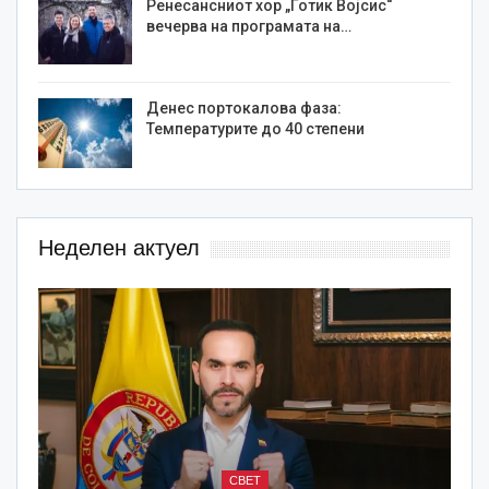
Ренесансниот хор „Готик Војсис“
вечерва на програмата на…
Денес портокалова фаза:
Температурите до 40 степени
Неделен актуел
СВЕТ