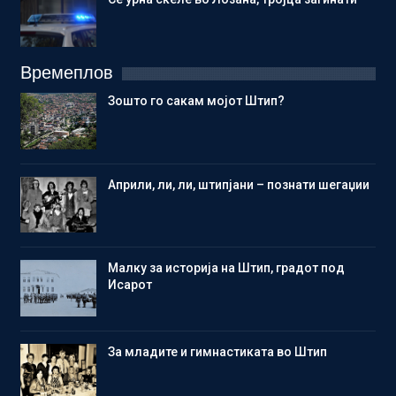
Времеплов
Зошто го сакам мојот Штип?
Aприли, ли, ли, штипјани – познати шегаџии
Малку за историја на Штип, градот под
Исарот
Зa младите и гимнастиката во Штип