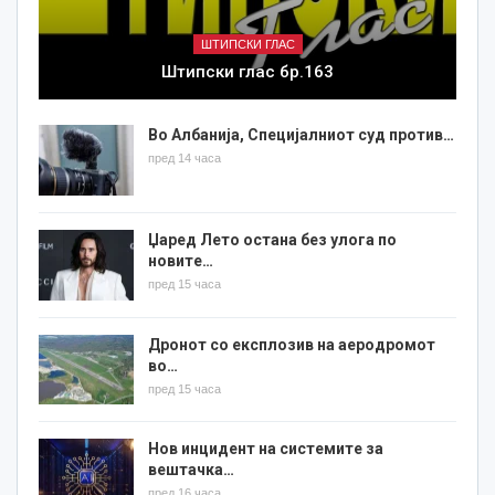
ШТИПСКИ ГЛАС
Штипски глас бр.163
Во Албанија, Специјалниот суд против…
пред 14 часа
Џаред Лето остана без улога по
новите…
пред 15 часа
Дронот со експлозив на аеродромот
во…
пред 15 часа
Нов инцидент на системите за
вештачка…
пред 16 часа