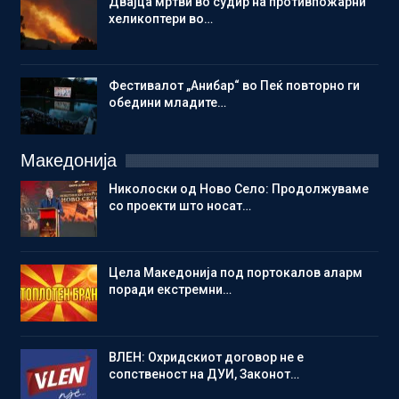
Двајца мртви во судир на противпожарни
хеликоптери во…
Фестивалот „Анибар“ во Пеќ повторно ги
обедини младите…
Македонија
Николоски од Ново Село: Продолжуваме
со проекти што носат…
Цела Македонија под портокалов аларм
поради екстремни…
ВЛЕН: Охридскиот договор не е
сопственост на ДУИ, Законот…