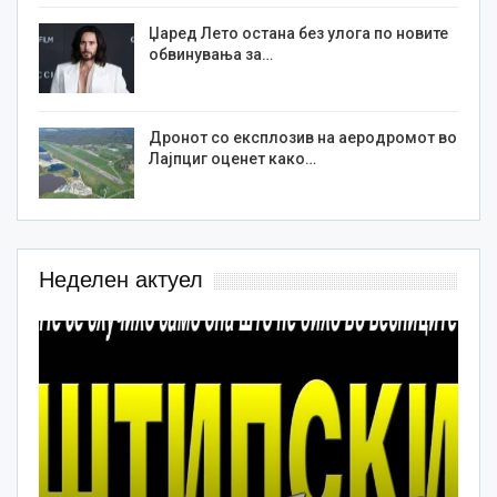
Џаред Лето остана без улога по новите
обвинувања за…
Дронот со експлозив на аеродромот во
Лајпциг оценет како…
Неделен актуел