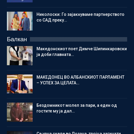
Николоски: Го зајакнуваме партнерството
со САД преку…
Балкан
Македонскиот поет Димче Шипинкаровски
ја доби главната…
МАКЕДОНЕЦ ВО АЛБАНСКИОТ ПАРЛАМЕНТ
– УСПЕХ ЗА ЦЕЛАТА…
Бездомникот молел за пари, а еден од
гостите му ја дал…
Се урна скеле во Лозана, тројца загинати