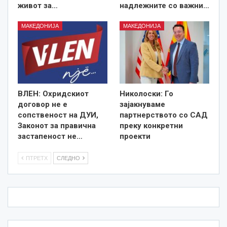
живот за…
надлежните со важни…
МАКЕДОНИЈА
МАКЕДОНИЈА
ВЛЕН: Охридскиот
Николоски: Го
договор не е
зајакнуваме
сопственост на ДУИ,
партнерството со САД
Законот за правична
преку конкретни
застапеност не…
проекти
ПТРЕТХ
СЛЕДНО