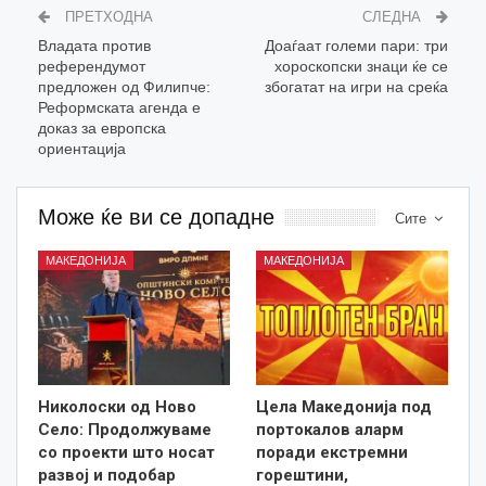
ПРЕТХОДНА
СЛЕДНА
Владата против
Доаѓаат големи пари: три
референдумот
хороскопски знаци ќе се
предложен од Филипче:
збогатат на игри на среќа
Реформската агенда е
доказ за европска
ориентација
Може ќе ви се допадне
Сите
МАКЕДОНИЈА
МАКЕДОНИЈА
Николоски од Ново
Цела Македонија под
Село: Продолжуваме
портокалов аларм
со проекти што носат
поради екстремни
развој и подобар
горештини,