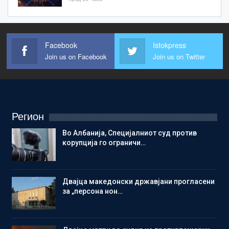
Facebook
Istokpress
Join us on Facebook
Join us on Twitter
Регион
Во Албанија, Специјалниот суд против
корупција го ограничи…
Двајца македонски државјани прогласени
за „персона нон…