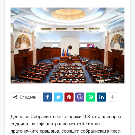
Сподели
Денес во Собранието ќе се одржи 103-тата пленарна
седница, на која централно место ќе имаат
пратеничките прашања, соопшти собраниската прес-