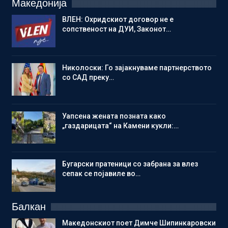
Македонија
ВЛЕН: Охридскиот договор не е
сопственост на ДУИ, Законот…
Николоски: Го зајакнуваме партнерството
со САД преку…
Уапсена жената позната како
„газдарицата“ на Камени кукли:…
Бугарски пратеници со забрана за влез
сепак се појавиле во…
Балкан
Македонскиот поет Димче Шипинкаровски