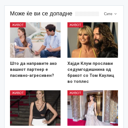
Може ќе ви се допадне
Сите
ЖИВОТ
ЖИВОТ
Што да направите ако
Хајди Клум прослави
вашиот партнер е
седумгодишнина од
пасивно-агресивен?
бракот со Том Каулиц
во топлес
ЖИВОТ
ЖИВОТ