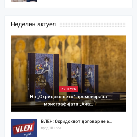
Неделен актуел
КУЛТУРА
На „Охридско лето“ промовирана
монографијата „Ана…
ВЛЕН: Охридскиот договор не е…
пред 18 часа