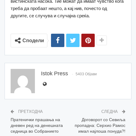
вистинската насока. Тие можат да имаат чувство кога
треба да пробаат нешто, а кај нив, почесто од
другите, се случува и случајна среќа.
Сподели
Istok Press
5403 Објави
ПРЕТХОДНА
СЛЕДНА
Пратенички прашања на
Договорот со Севиља
дневен ред на денешната
пропадна: Серхио Рамос
седница во Собранието
имал најлоша понуда?!