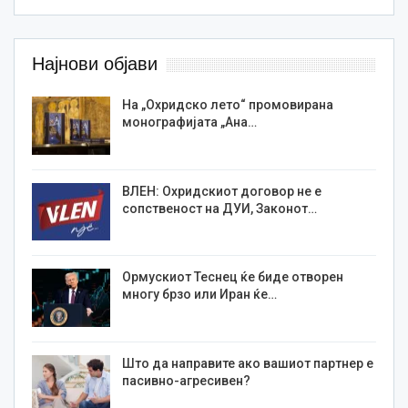
Најнови објави
На „Охридско лето“ промовирана
монографијата „Ана…
ВЛЕН: Охридскиот договор не е
сопственост на ДУИ, Законот…
Ормускиот Теснец ќе биде отворен
многу брзо или Иран ќе…
Што да направите ако вашиот партнер е
пасивно-агресивен?