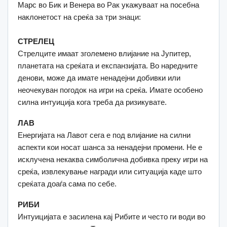
Марс во Бик и Венера во Рак укажуваат на посебна
наклонетост на среќа за три знаци:
СТРЕЛЕЦ
Стрелците имаат зголемено влијание на Јупитер,
планетата на среќата и експанзијата. Во наредните
денови, може да имате ненадејни добивки или
неочекуван погодок на игри на среќа. Имате особено
силна интуиција кога треба да ризикувате.
ЛАВ
Енергијата на Лавот сега е под влијание на силни
аспекти кои носат шанса за ненадејни промени. Не е
исклучена некаква симболична добивка преку игри на
среќа, извлекување награди или ситуација каде што
среќата доаѓа сама по себе.
РИБИ
Интуицијата е засилена кај Рибите и често ги води во