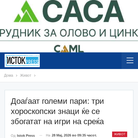
Дома
Живот
Доаѓаат големи пари: три
хороскопски знаци ќе се
збогатат на игри на среќа
ЖИВОТ
На
28 Мај, 2026 во 09:35 часот.
Од
Istok Press