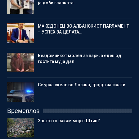
ја доби главната…
МАКЕДОНЕЦ ВО АЛБАНСКИОТ ПАРЛАМЕНТ
– УСПЕХ ЗА ЦЕЛАТА…
Бездомникот молел за пари, а еден од
гостите му ја дал…
Се урна скеле во Лозана, тројца загинати
Времеплов
Зошто го сакам мојот Штип?