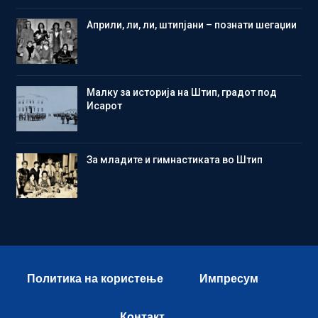
Aприли, ли, ли, штипјани – познати шегаџии
Малку за историја на Штип, градот под
Исарот
Зa младите и гимнастиката во Штип
Политика на користење
Импресум
Контакт