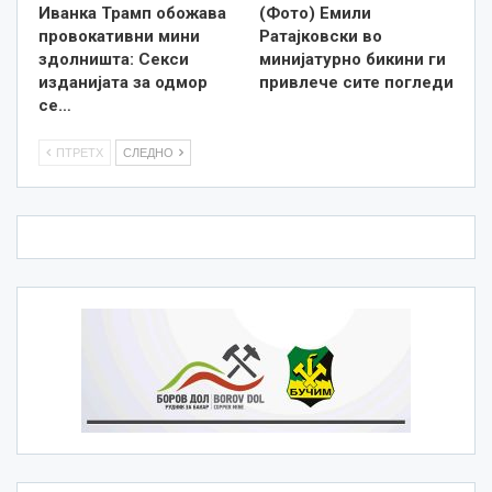
Иванка Трамп обожава
(Фото) Емили
провокативни мини
Ратајковски во
здолништа: Секси
минијатурно бикини ги
изданијата за одмор
привлече сите погледи
се…
ПТРЕТХ
СЛЕДНО