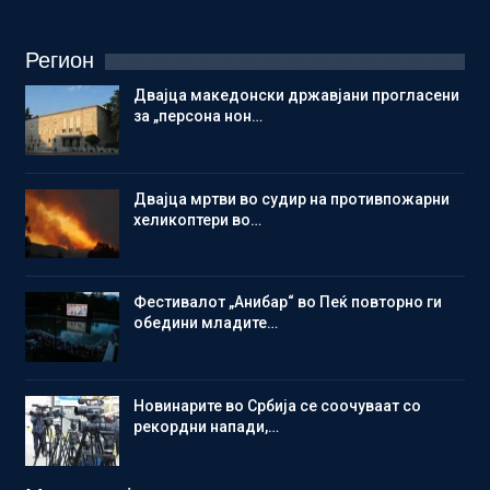
Регион
Двајца македонски државјани прогласени
за „персона нон…
Двајца мртви во судир на противпожарни
хеликоптери во…
Фестивалот „Анибар“ во Пеќ повторно ги
обедини младите…
Новинарите во Србија се соочуваат со
рекордни напади,…