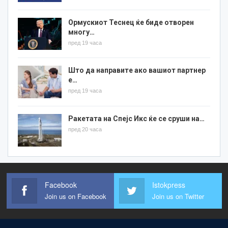
Ормускиот Теснец ќе биде отворен
многу…
пред 19 часа
Што да направите ако вашиот партнер
е…
пред 19 часа
Ракетата на Спејс Икс ќе се сруши на…
пред 20 часа
Facebook
Istokpress
Join us on Facebook
Join us on Twitter