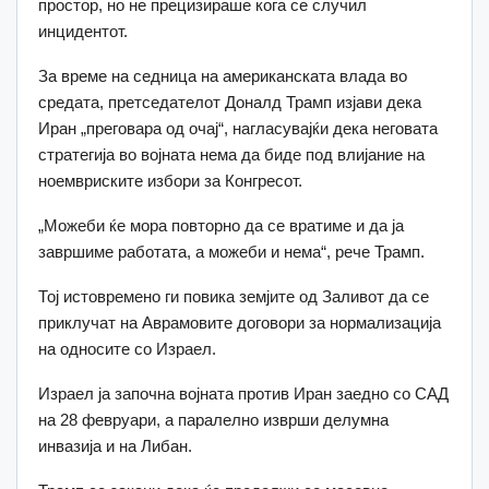
простор, но не прецизираше кога се случил
инцидентот.
За време на седница на американската влада во
средата, претседателот Доналд Трамп изјави дека
Иран „преговара од очај“, нагласувајќи дека неговата
стратегија во војната нема да биде под влијание на
ноемвриските избори за Конгресот.
„Можеби ќе мора повторно да се вратиме и да ја
завршиме работата, а можеби и нема“, рече Трамп.
Тој истовремено ги повика земјите од Заливот да се
приклучат на Аврамовите договори за нормализација
на односите со Израел.
Израел ја започна војната против Иран заедно со САД
на 28 февруари, а паралелно изврши делумна
инвазија и на Либан.