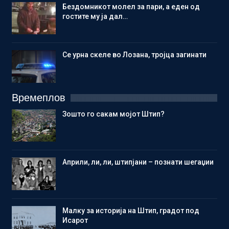
Бездомникот молел за пари, а еден од
гостите му ја дал…
Се урна скеле во Лозана, тројца загинати
Времеплов
Зошто го сакам мојот Штип?
Aприли, ли, ли, штипјани – познати шегаџии
Малку за историја на Штип, градот под
Исарот