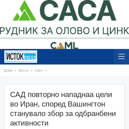
Дома
Вести
Свет
САД повторно нападнаа цели
во Иран, според Вашингтон
станувало збор за одбранбени
активности