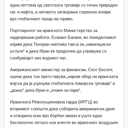
една петтина од светската трговија со течен природен
гас и нафта, а неговото затворање сериозно влијае
врз глобалниот пазар на гориво.
Портпаролот на иранското Министерство за
надворешни работи, Есмаил Багаеи, во понеделникот
изјави дека Техеран наплаќа такса за „навигациски
услуги“ и дека Иран ќе продолжи да управува со
сообраќајот низ водниот пат.
Американскиот министер за финансии, Скот Бесент,
оцени дека тоа претставува „најнов обид на иранската
војска да ја уценува глобалната поморска трговија“ и
„доказ“ дека Иран е „очаен за пари“.
Иранската Револуционерна гарда (ИРГЦ) во
вторникот соопшти дека соборила американски дрон
и отворила оган врз борбен авион и уште едно
беспилотно летало кои влегле во иранскиот воздушен