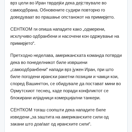
врз цели во Иран тврдејќи дека дејствувале во
самоодбрана. Обновените судири повторно го
доведуваат во прашање опстанокот на примирјето.
СЕНТКОМ ги опиша нападите како „одмерени,
исклучиво одбранбени и насочени кон одржување на
примирјето“.
Претходно неделава, американската команда потврди
дека во понеделникот биле извршени
„самоодбранбени“ напади врз јужен Иран, при што
биле погодени ирански ракетни позиции и чамци кои,
според Вашингтон, се обидувале да постават мини во
Ормутскиот теснец, каде поради конфликтот се
блокирани илјадници комерцијални танкери.
СЕНТКОМ тогаш соопшти дека нападите биле
изведени „за заштита на американските сили од
закани што доаѓаат од иранските сили“.