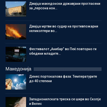
Двајца македонски државјани прогласени
за „персона нон…
Двајца мртви во судир на противпожарни
хеликоптери во…
Фестивалот „Анибар“ во Пеќ повторно ги
обедини младите…
Македонија
Денес портокалова фаза: Температурите
до 40 степени
Западнонилската треска се шири во Скопје
и Велес