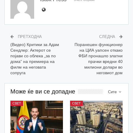
ПРЕТХОДНА
СЛЕДНА
(Видео) Критики за Адам
Поранешен функционер
Сендлер: Актерот се
на ЦИА уапсен откако
појави со облека „за по
ФБИ пронашло златни
дома“ на премиера на
прачки вредни 40
филм на неговата
милиони долари во
сопруга
неговиот дом
Може ќе ви се допадне
Сите
СВЕТ
СВЕТ