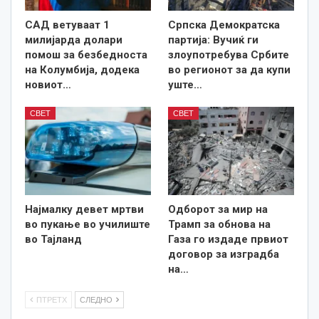
САД ветуваат 1
Српска Демократска
милијарда долари
партија: Вучиќ ги
помош за безбедноста
злоупотребува Србите
на Колумбија, додека
во регионот за да купи
новиот…
уште…
СВЕТ
СВЕТ
Најмалку девет мртви
Одборот за мир на
во пукање во училиште
Трамп за обнова на
во Тајланд
Газа го издаде првиот
договор за изградба
на…
ПТРЕТХ
СЛЕДНО