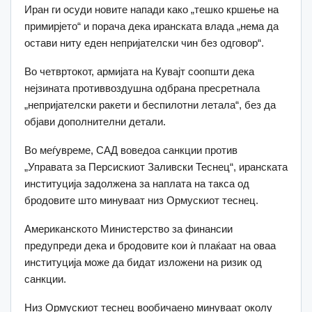
Иран ги осуди новите напади како „тешко кршење на
примирјето“ и порача дека иранската влада „нема да
остави ниту еден непријателски чин без одговор“.
Во четвртокот, армијата на Кувајт соопшти дека
нејзината противвоздушна одбрана пресретнала
„непријателски ракети и беспилотни летала“, без да
објави дополнителни детали.
Во меѓувреме, САД воведоа санкции против
„Управата за Персискиот Заливски Теснец“, иранската
институција задолжена за наплата на такса од
бродовите што минуваат низ Ормускиот теснец.
Американското Министерство за финансии
предупреди дека и бродовите кои ѝ плаќаат на оваа
институција може да бидат изложени на ризик од
санкции.
Низ Ормускиот теснец вообичаено минуваат околу