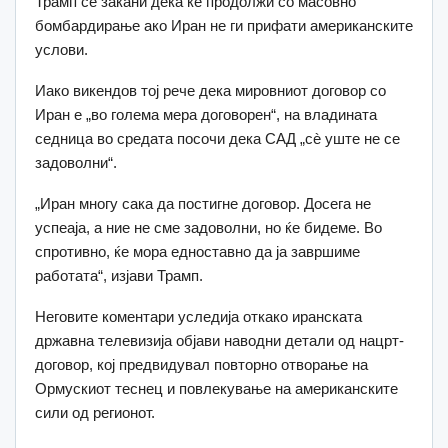
Трамп се закани дека ќе продолжи со масовно
бомбардирање ако Иран не ги прифати американските
услови.
Иако викендов тој рече дека мировниот договор со
Иран е „во голема мера договорен“, на владината
седница во средата посочи дека САД „сè уште не се
задоволни“.
„Иран многу сака да постигне договор. Досега не
успеаја, а ние не сме задоволни, но ќе бидеме. Во
спротивно, ќе мора едноставно да ја завршиме
работата“, изјави Трамп.
Неговите коментари уследија откако иранската
државна телевизија објави наводни детали од нацрт-
договор, кој предвидувал повторно отворање на
Ормускиот теснец и повлекување на американските
сили од регионот.