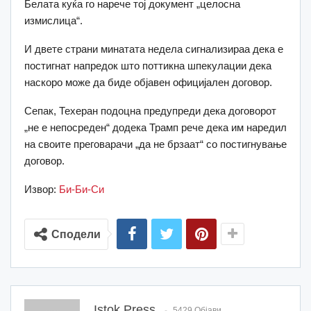
Белата куќа го нарече тој документ „целосна
измислица“.
И двете страни минатата недела сигнализираа дека е
постигнат напредок што поттикна шпекулации дека
наскоро може да биде објавен официјален договор.
Сепак, Техеран подоцна предупреди дека договорот
„не е непосреден“ додека Трамп рече дека им наредил
на своите преговарачи „да не брзаат“ со постигнување
договор.
Извор:
Би-Би-Си
Сподели
Istok Press
5429 Објави