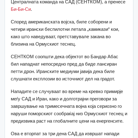
Централната команда на САД (СЕНТКОМ), а пренесе
Би-Би-Си
.
Според американската војска, биле соборени и
четири ирански беспилотни летала „камикази“ кои,
како што наведуваат, претставувале закана во
близина на Ормускиот теснец.
СЕНТКОМ соопшти дека објектот во Бандар Абас
бил нападнат непосредно пред да биде лансиран
петти дрон. Иранските медиуми јавија дека биле
слушнати експлозии во источниот дел на градот.
Нападите се случуваат во време на кревко примирје
меѓу САД и Иран, како и долготрајни преговори за
завршување на тримесечната војна која сериозно го
наруши поморскиот сообраќај низ Ормускиот теснец и
предизвика раст на глобалните цени на енергенсите.
Ова е вторпат за три дена САД да извршат напади