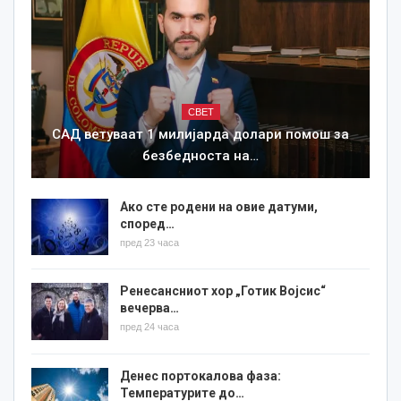
СВЕТ
САД ветуваат 1 милијарда долари помош за
безбедноста на…
Ако сте родени на овие датуми,
според…
пред 23 часа
Ренесансниот хор „Готик Војсис“
вечерва…
пред 24 часа
Денес портокалова фаза:
Температурите до…