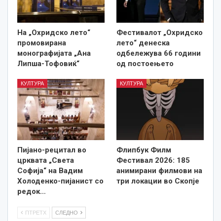
На „Охридско лето“
Фестивалот „Охридско
промовирана
лето“ денеска
монографијата „Ана
одбележува 66 години
Липша-Тофовиќ“
од постоењето
КУЛТУРА
КУЛТУРА
Пијано-рецитал во
Флипбук Филм
црквата „Света
Фестивал 2026: 185
Софија“ на Вадим
анимирани филмови на
Холоденко-пијанист со
три локации во Скопје
редок…
ПТРЕТХ
СЛЕДНО