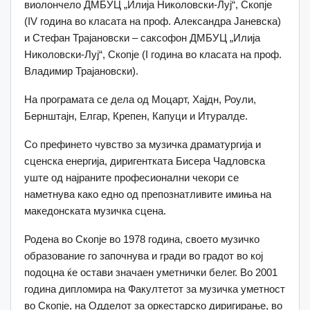
виолончело ДМБУЦ „Илија Николовски-Луј“, Скопје
(IV година во класата на проф. Александра Јаневска)
и Стефан Трајановски – саксофон ДМБУЦ „Илија
Николовски-Луј“, Скопје (I година во класата на проф.
Владимир Трајановски).
На програмата се дела од Моцарт, Хајдн, Роули,
Бернштајн, Елгар, Крепен, Капуци и Итуралде.
Со префинето чувство за музичка драматургија и
сценска енергија, диригентката Бисера Чадловска
уште од најраните професионални чекори се
наметнува како едно од препознатливите имиња на
македонската музичка сцена.
Родена во Скопје во 1978 година, своето музичко
образование го започнува и гради во градот во кој
подоцна ќе остави значаен уметнички белег. Во 2001
година дипломира на Факултетот за музичка уметност
во Скопје, на Одделот за оркестарско диригирање, во