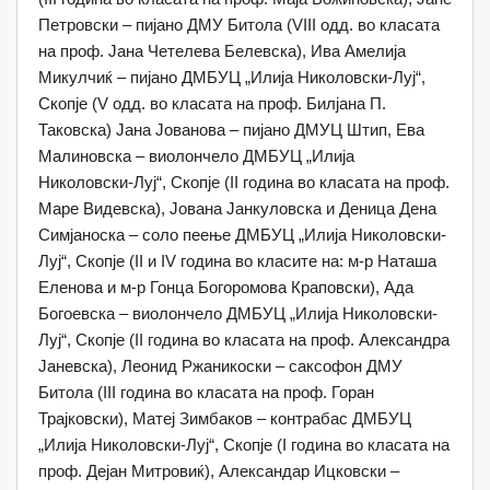
Петровски – пијано ДМУ Битола (VIII одд. во класата
на проф. Јана Четелева Белевска), Ива Амелија
Микулчиќ – пијано ДМБУЦ „Илија Николовски-Луј“,
Скопје (V одд. во класата на проф. Билјана П.
Таковска) Јана Јованова – пијано ДМУЦ Штип, Ева
Малиновска – виолончело ДМБУЦ „Илија
Николовски-Луј“, Скопје (II година во класата на проф.
Маре Видевска), Јована Јанкуловска и Деница Дена
Симјаноска – соло пеење ДМБУЦ „Илија Николовски-
Луј“, Скопје (II и IV година во класите на: м-р Наташа
Еленова и м-р Гонца Богоромова Краповски), Ада
Богоевска – виолончело ДМБУЦ „Илија Николовски-
Луј“, Скопје (II година во класата на проф. Александра
Јаневска), Леонид Ржаникоски – саксофон ДМУ
Битола (III година во класата на проф. Горан
Трајковски), Матеј Зимбаков – контрабас ДМБУЦ
„Илија Николовски-Луј“, Скопје (I година во класата на
проф. Дејан Митровиќ), Александар Ицковски –