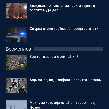
Бездомникот молел за пари, а еден од
гостите му ја дал…
Се урна скеле во Лозана, тројца загинати
Времеплов
Зошто го сакам мојот Штип?
Aприли, ли, ли, штипјани – познати шегаџии
Малку за историја на Штип, градот под
Исарот