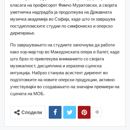
класата на професорот Фимчо Муратовски, а својата
уметничка надградба ја продолжува на Државната
музичка академија во Софија, каде што ги завршува
постдипломските студии по симфониско и оперско
диригирање.
По завршувањето на студиите започнува да работи
како хор-мајстор во Македонската опера и балет, каде
што брзо го привлекува вниманието со својата
музикалност, дисциплина и изразена сценска
интуиција. Набрзо станува асистент диригент во
подготовките на новите оперски продукции, активно
учествувајќи во создавањето на значајни премиери на
сцената на МОБ.
Сподели