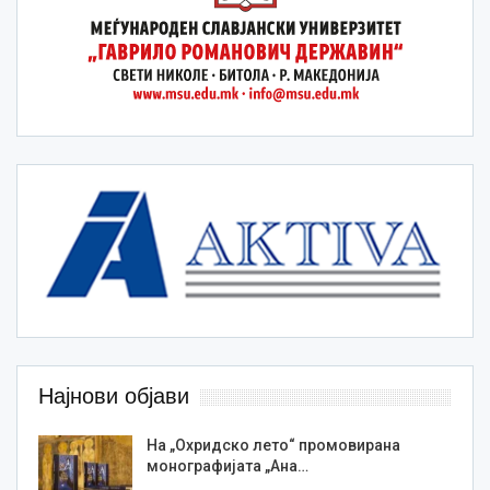
Најнови објави
На „Охридско лето“ промовирана
монографијата „Ана…