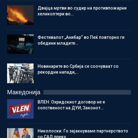
Двајца мртви во судир на противпожарни
хеликоптери во…
Фестивалот „Анибар“ во Пеќ повторно ги
обедини младите…
Новинарите во Србија се соочуваат со
рекордни напади,…
Македонија
ВЛЕН: Охридскиот договор не е
сопственост на ДУИ, Законот…
Николоски: Го зајакнуваме партнерството
со САД преку…