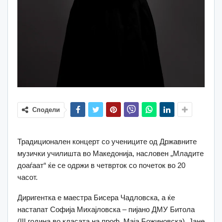
Сподели
Традиционален концерт со учениците од Државните
музички училишта во Македонија, насловен „Младите
доаѓаат“ ќе се одржи в четврток со почеток во 20
часот.
Диригентка е маестра Бисера Чадловска, а ќе
настапат Софија Михајловска – пијано ДМУ Битола
(III година во класата на проф. Маја Божиновска), Јане