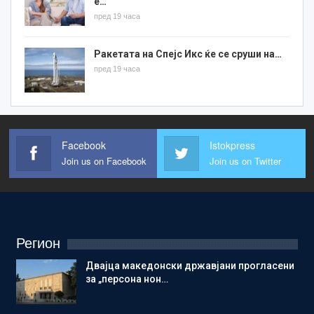
е…
пред 19 часа
Ракетата на Спејс Икс ќе се сруши на…
пред 19 часа
Facebook
Istokpress
Join us on Facebook
Join us on Twitter
Регион
Двајца македонски државјани прогласени
за „персона нон…