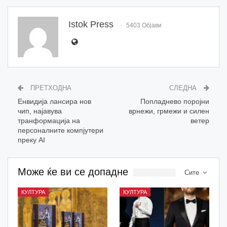
Istok Press
5403 Објави
ПРЕТХОДНА
СЛЕДНА
Енвидија лансира нов
Попладнево поројни
чип, најавува
врнежи, грмежи и силен
транформација на
ветер
персоналните компјутери
преку AI
Може ќе ви се допадне
Сите
КУЛТУРА
КУЛТУРА