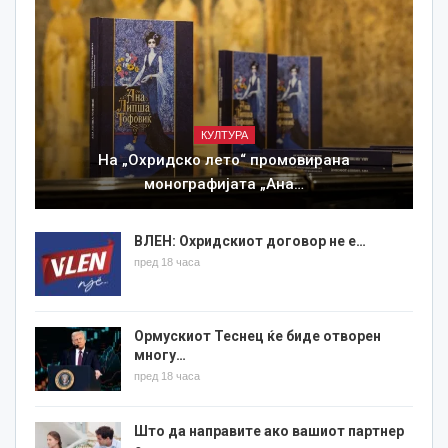
КУЛТУРА
На „Охридско лето“ промовирана
монографијата „Ана…
ВЛЕН: Охридскиот договор не е…
пред 18 часа
Ормускиот Теснец ќе биде отворен
многу…
пред 18 часа
Што да направите ако вашиот партнер