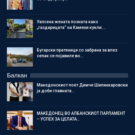
Уапсена жената позната како
„газдарицата“ на Камени кукли:…
Бугарски пратеници со забрана за влез
сепак се појавиле во…
Балкан
Македонскиот поет Димче Шипинкаровски
ја доби главната…
МАКЕДОНЕЦ ВО АЛБАНСКИОТ ПАРЛАМЕНТ
– УСПЕХ ЗА ЦЕЛАТА…