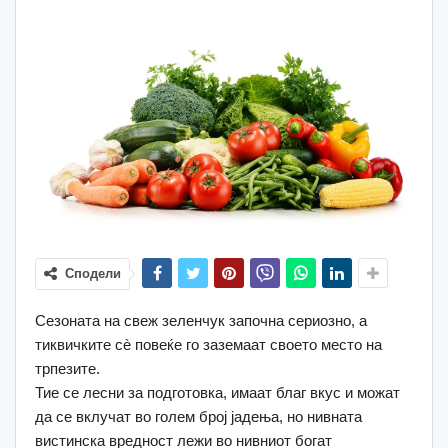
Сподели
Сезоната на свеж зеленчук започна сериозно, а
тиквичките сè повеќе го заземаат своето место на
трпезите.
Тие се лесни за подготовка, имаат благ вкус и можат
да се вклучат во голем број јадења, но нивната
вистинска вредност лежи во нивниот богат