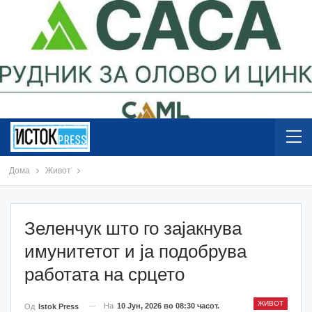
Дома
Живот
Зеленчук што го зајакнува
имунитетот и ја подобрува
работата на срцето
ЖИВОТ
На
10 Јун, 2026 во 08:30 часот.
Од
Istok Press