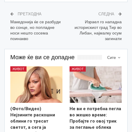
ПРЕТХОДНА
СЛЕДНА
Македонија ќе се разбуди
Израел го нападна
во сонце, но попладне
историскиот град Тир во
носи нешто сосема
Либан, најмалку осум
поинакво
загинати
Може ќе ви се допадне
Сите
ЖИВОТ
ЖИВОТ
(Фото/Видео)
Не ви е потребна пегла
Нејзините раскошни
во жешко време:
облини го тресат
Пробајте го овој трик
светот, а сега ја
за пеглање облека