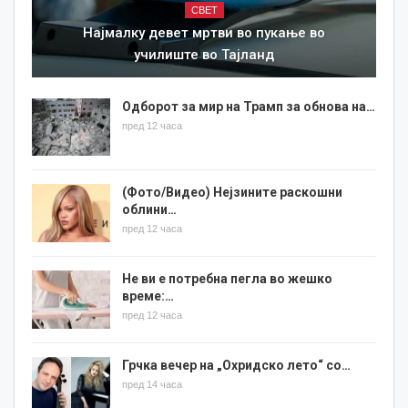
СВЕТ
Најмалку девет мртви во пукање во
училиште во Тајланд
Одборот за мир на Трамп за обнова на…
пред 12 часа
(Фото/Видео) Нејзините раскошни
облини…
пред 12 часа
Не ви е потребна пегла во жешко
време:…
пред 12 часа
Грчка вечер на „Охридско лето“ со…
пред 14 часа