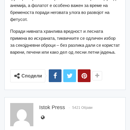
анемија, а фолатот е особено важен за време на
бременоста поради неговата улога во развојот на
фетусот.
Поради нивната хранлива вредност и лесната
примена во исхраната, тиквичките се одличен избор
за секојдневни оброци – без разлика дали се користат
варени, печени или како дел од лесни летни јадења.
Сподели
Istok Press
5421 Објави