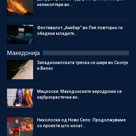
хеликоптери во…
Фестивалот „Анибар“ во Пеќ повторно ги
обедини младите…
Македонија
Западнонилската треска се шири во Скопје
и Велес
Мицкоски: Македонските аеродроми се
најбрзорастечки во…
Николоски од Ново Село: Продолжуваме
со проекти што носат…