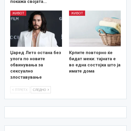
покажа својата…
ЖИВОТ
ЖИВОТ
Џаред Лето остана без
Крпите повторно ќе
улога по новите
бидат меки: тајната е
обвинувања за
во една состојка што ја
сексуално
имате дома
злоставување
ПТРЕТХ
СЛЕДНО