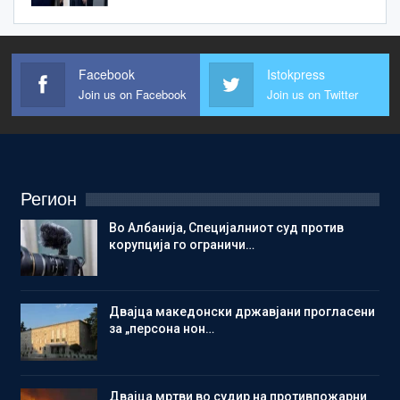
Facebook
Istokpress
Join us on Facebook
Join us on Twitter
Регион
Во Албанија, Специјалниот суд против
корупција го ограничи…
Двајца македонски државјани прогласени
за „персона нон…
Двајца мртви во судир на противпожарни