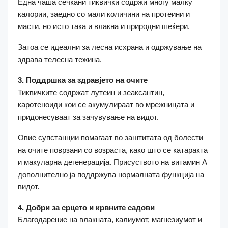
Една чаша сечкани тиквички содржи многу малку
калории, заедно со мали количини на протеини и
масти, но исто така и влакна и природни шеќери.
Затоа се идеални за лесна исхрана и одржување на
здрава телесна тежина.
3. Поддршка за здравјето на очите
Тиквичките содржат лутеин и зеаксантин,
каротеноиди кои се акумулираат во мрежницата и
придонесуваат за зачувување на видот.
Овие супстанции помагаат во заштитата од болести
на очите поврзани со возраста, како што се катаракта
и макуларна дегенерација. Присуството на витамин А
дополнително ја поддржува нормалната функција на
видот.
4. Добри за срцето и крвните садови
Благодарение на влакната, калиумот, магнезиумот и