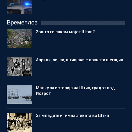
Времеплов
Зошто го сакам мојот Штип?
Aприли, ли, ли, штипјани – познати шегаџии
Малку за историја на Штип, градот под
Исарот
Зa младите и гимнастиката во Штип