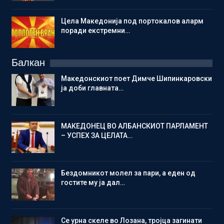
Цела Македонија под портокалов аларм
поради екстремни…
Балкан
Македонскиот поет Димче Шипинкаровски
ја доби главната…
МАКЕДОНЕЦ ВО АЛБАНСКИОТ ПАРЛАМЕНТ
– УСПЕХ ЗА ЦЕЛАТА…
Бездомникот молел за пари, а еден од
гостите му ја дал…
Се урна скеле во Лозана, тројца загинати