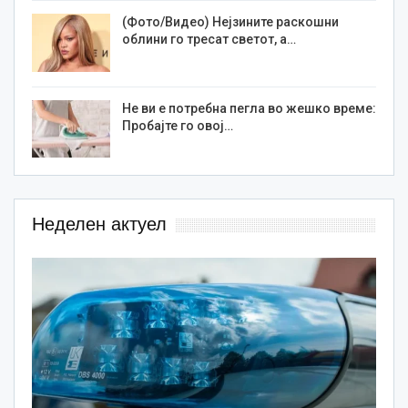
(Фото/Видео) Нејзините раскошни
облини го тресат светот, а…
Не ви е потребна пегла во жешко време:
Пробајте го овој…
Неделен актуел