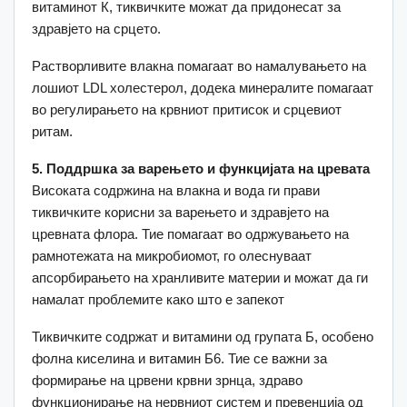
витаминот К, тиквичките можат да придонесат за
здравјето на срцето.
Растворливите влакна помагаат во намалувањето на
лошиот LDL холестерол, додека минералите помагаат
во регулирањето на крвниот притисок и срцевиот
ритам.
5. Поддршка за варењето и функцијата на цревата
Високата содржина на влакна и вода ги прави
тиквичките корисни за варењето и здравјето на
цревната флора. Тие помагаат во одржувањето на
рамнотежата на микробиомот, го олеснуваат
апсорбирањето на хранливите материи и можат да ги
намалат проблемите како што е запекот
Тиквичките содржат и витамини од групата Б, особено
фолна киселина и витамин Б6. Тие се важни за
формирање на црвени крвни зрнца, здраво
функционирање на нервниот систем и превенција од