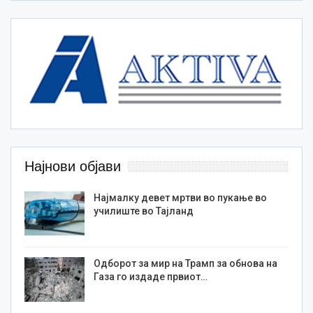
Најнови објави
Најмалку девет мртви во пукање во
училиште во Тајланд
Одборот за мир на Трамп за обнова на
Газа го издаде првиот…