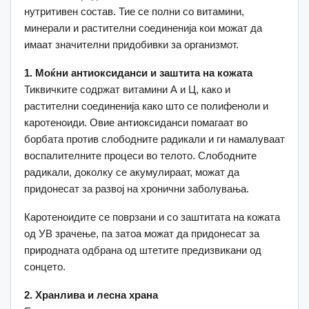
нутритивен состав. Тие се полни со витамини,
минерали и растителни соединенија кои можат да
имаат значителни придобивки за организмот.
1. Моќни антиоксиданси и заштита на кожата
Тиквичките содржат витамини А и Ц, како и
растителни соединенија како што се полифеноли и
каротеноиди. Овие антиоксиданси помагаат во
борбата против слободните радикали и ги намалуваат
воспалителните процеси во телото. Слободните
радикали, доколку се акумулираат, можат да
придонесат за развој на хронични заболувања.
Каротеноидите се поврзани и со заштитата на кожата
од УВ зрачење, па затоа можат да придонесат за
природната одбрана од штетите предизвикани од
сонцето.
2. Хранлива и лесна храна