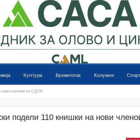
омија
Култура
Времеплов
Колумни
Спор
а нови членови на СДСМ
ки подели 110 книшки на нови члено