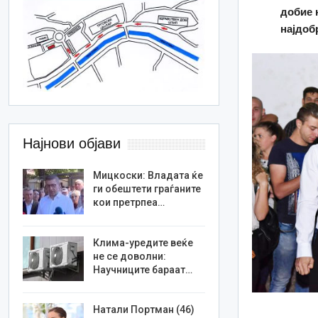
добие 
најдоб
Најнови објави
Мицкоски: Владата ќе
ги обештети граѓаните
кои претрпеа…
Клима-уредите веќе
не се доволни:
Научниците бараат…
Натали Портман (46)