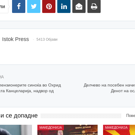
ли
Istok Press
5413 Објави
НА
 пензионерите синоќа во Охрид
Делчево на посебен начи
ата Канцеларија, надвор од
Денот на о
ви се допадне
Пове
МАКЕДОНИЈА
МАКЕДОНИЈА