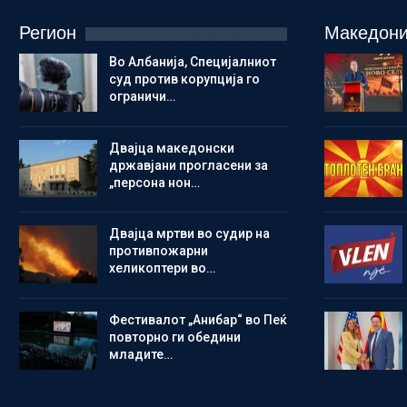
Регион
Македони
Во Албанија, Специјалниот
суд против корупција го
ограничи…
Двајца македонски
државјани прогласени за
„персона нон…
Двајца мртви во судир на
противпожарни
хеликоптери во…
Фестивалот „Анибар“ во Пеќ
повторно ги обедини
младите…