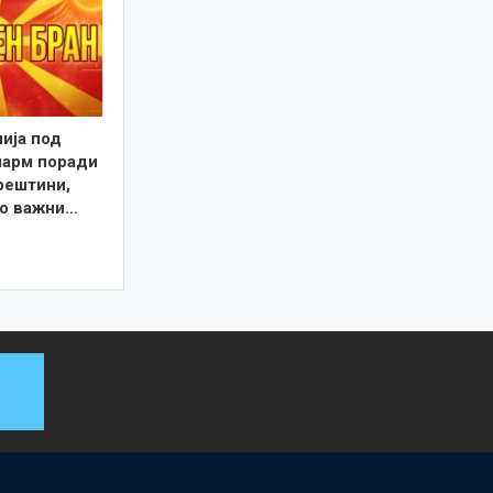
ија под
ларм поради
рештини,
о важни…