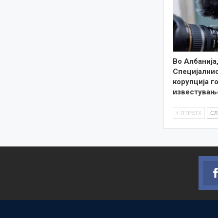
Во Албанија
Специјалнио
корупција г
известувањ
ПТРЕТХ
С