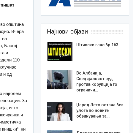
испишат
 во општина
Најнови објави
ројно. Вчера
т на
Штипски глас бр.163
, Благој
та и
одели 110
склучиво
Во Албанија,
и и од
Специјалниот суд
против корупција го
ограничи…
о најголем
генерации. За
Џаред Лето остана без
оја, исто
улога по новите
аксирачка и
обвинувања за…
тимистичка
 книшки“, ни
Дронот со експлозив