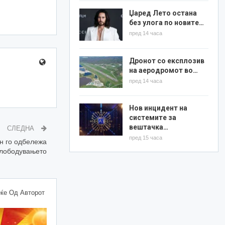
Џаред Лето остана
без улога по новите…
пред 14 часа
Дронот со експлозив
на аеродромот во…
пред 14 часа
Нов инцидент на
системите за
вештачка…
СЛЕДНА
пред 15 часа
н го одбележа
слободувањето
ќе Од Авторот