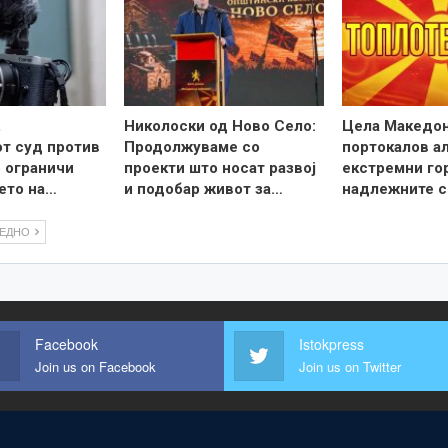
,
Николоски од Ново Село:
Цела Македон
т суд против
Продолжуваме со
портокалов а
о ограничи
проекти што носат развој
екстремни го
ето на…
и подобар живот за…
надлежните с
ЛЕДНО
Facebook
Istokpress
Join us on Facebook
Join us on Twitter