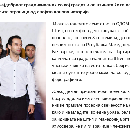
најдобриот градоначалник со кој градот и општината ќе ги 
рите страници од својата понова историја
И онака големото семејство на СДСМ
Штип, со секој нов ден станува се поб
попладне, по повод 8 септември, дено
независноста на Република Македонија
Бочварски, потпретседател на Партија
кандидат за градоначалник на Штип, п
членски книшки на исто толкав број и
млади луѓе, што убаво може да се вид
форографиите.
„Секој ден ни приоѓаат нови членови, в
број млади, но има и од повозрасните 
нив ќе правиме посебна свеченост на к
како и на младите, во една убава, рел
за иднината на Штип и Македонија оп
атмосвера, ќе им ги врачиме членските