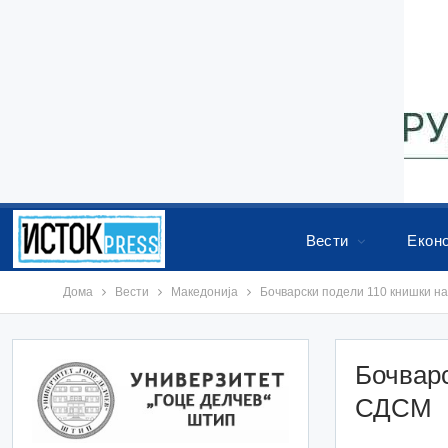
Вести
Екон
Дома
Вести
Македонија
Бочварски подели 110 книшки н
Бочварс
СДСМ