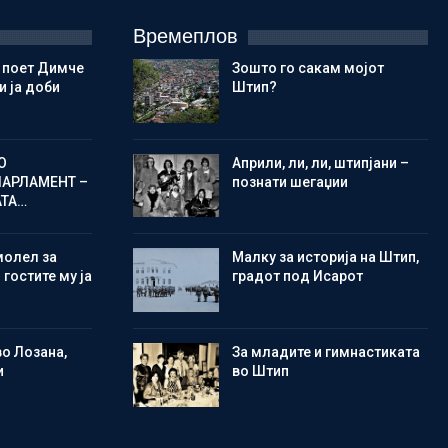
Времеплов
 поет Димче
Зошто го сакам мојот
 ја доби
Штип?
О
Aприли, ли, ли, штипјани –
ПАРЛАМЕНТ –
познати шегаџии
АТА…
молел за
Малку за историја на Штип,
 гостите му ја
градот под Исарот
во Лозана,
Зa младите и гимнастиката
и
во Штип