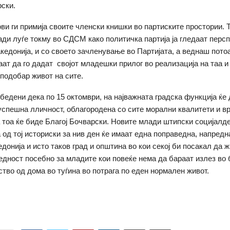
рски.
ви ги примија своите членски книшки во партиските простории. 
ади луѓе токму во СДСМ како политичка партија ја гледаат перс
кедонија, и со своето зачленување во Партијата, а веднаш пот
каат да го дадат својот младешки прилог во реализација на таа и
 подобар живот на сите.
убедени дека по 15 октомври, на најважната градска функција ќе 
успешна лличност, облагородена со сите морални квалитети и в
 тоа ќе биде Благој Бочварски. Новите млади штипски социјалд
 од тој историски за нив ден ќе имаат една поправедна, напредн
донија и исто таков град и општина во кои секој би посакал да ж
едност посебно за младите кои повеќе нема да бараат излез во 
ство од дома во туѓина во потрага по еден нормален живот.