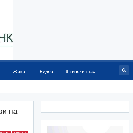
т
Живот
Видео
Штипски глас
ви на