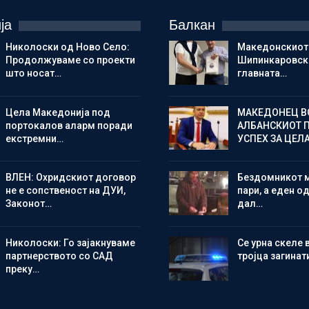
ја
Балкан
Николоски од Ново Село:
Македонскиот
Продолжуваме со проекти
Шипинкаровски
што носат…
главната…
Цела Македонија под
МАКЕДОНЕЦ В
портокалов аларм поради
АЛБАНСКИОТ 
екстремни…
УСПЕХ ЗА ЦЕЛ
ВЛЕН: Охридскиот договор
Бездомникот 
не е сопственост на ДУИ,
пари, а еден од
Законот…
дал…
Николоски: Го зајакнуваме
Се урна скеле 
партнерството со САД
тројца загинат
преку…