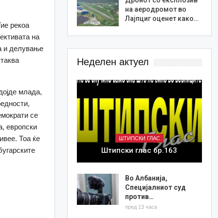
на аеродромот во
Лајпциг оценет како…
Тие рекоа
пективата на
оа и делување
 таква
Неделен актуел
дојде млада,
редности,
емократи се
а, европски
ивее. Тоа ќе
ШТИПСКИ ГЛАС
Штипски глас бр.163
бугарските
Во Албанија,
Специјалниот суд
против…
пред 13 часа