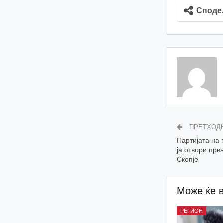
Споде
ПРЕТХОД
Партијата на
ја отвори прв
Скопје
Може ќе 
РЕГИОН