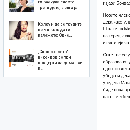
го очекува своето
изјави Бочва
трето дете, а сега ја…
Новите члено
дека како мл
Колку и да се трудите,
Штип и на Ма
не можете да ги
излажете: Овие…
на терен, са
стратегија за
„Скопско лето“
Сите тие се 
викендов со три
образована, 
концерти на домашни
и…
односно дека
убедени дека
уредена Маке
биде нова вр
пасоши и бег