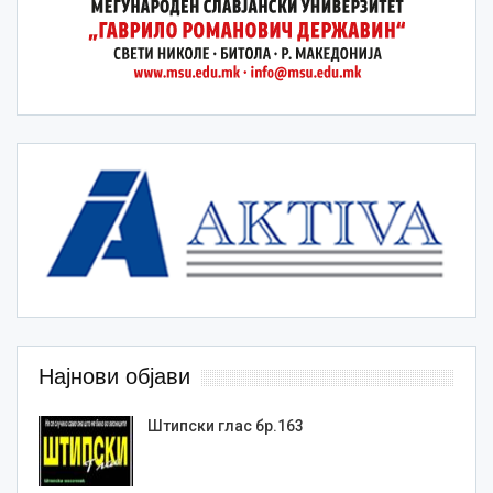
Најнови објави
Штипски глас бр.163