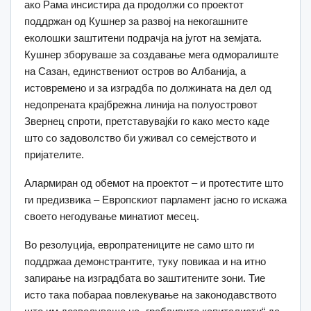
ако Рама инсистира да продолжи со проектот
поддржан од Кушнер за развој на некогашните
еколошки заштитени подрачја на југот на земјата.
Кушнер зборуваше за создавање мега одморалиште
на Сазан, единствениот остров во Албанија, а
истовремено и за изградба по должината на дел од
недопрената крајбрежна линија на полуостровот
Звернец спроти, претставувајќи го како место каде
што со задоволство би уживал со семејството и
пријателите.
Алармиран од обемот на проектот – и протестите што
ги предизвика – Европскиот парламент јасно го искажа
своето негодување минатиот месец.
Во резолуција, европратениците не само што ги
поддржаа демонстрантите, туку повикаа и на итно
запирање на изградбата во заштитените зони. Тие
исто така побараа повлекување на законодавството