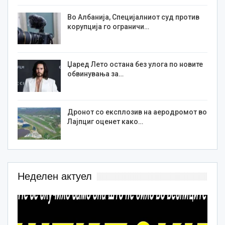
Во Албанија, Специјалниот суд против
корупција го ограничи…
Џаред Лето остана без улога по новите
обвинувања за…
Дронот со експлозив на аеродромот во
Лајпциг оценет како…
Неделен актуел