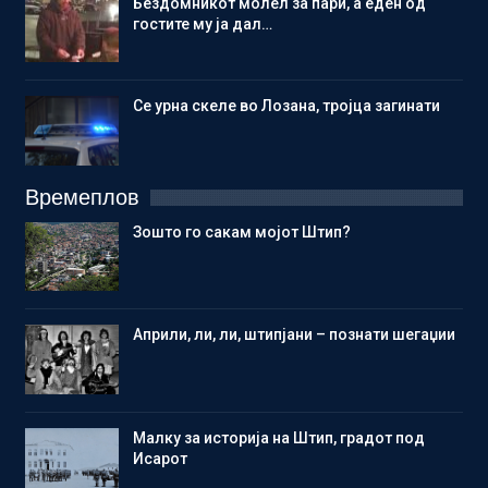
Бездомникот молел за пари, а еден од
гостите му ја дал…
Се урна скеле во Лозана, тројца загинати
Времеплов
Зошто го сакам мојот Штип?
Aприли, ли, ли, штипјани – познати шегаџии
Малку за историја на Штип, градот под
Исарот