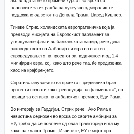
ако владата не го промени курсот во врска со
плановите за изградба на луксузно одморалиште
поддржано од зетот на Доналд Трамп, Џаред Кушнер.
Тинеке Стрик, холандската европратеничка која ја
предводи мисијата на Европскиот парламент за
утврдување факти во балканската нација, рече дека
раководството на Албанија си игра со оган со
спроведувањето на проектот за недвижности од 1,4
милијарди евра, кој, како што рече таа, ќе предизвика
хаос на крајбрежјето.
Спротивставувањето на проектот предизвика бран
протести познати како „револуција на фламингата“, со
повици за оставка на албанскиот премиер, Еди Рама.
Во интервју за Гардијан, Стрик рече: „Ако Рама е
навистина сериозен во врска со своите амбиции за
ЕУ, треба да се повлече од оваа траекторија и да му
каже на кланот Трамп: „Извинете, ЕУ е мојот прв