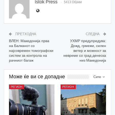
Istok Press
5413 Објави
ПРЕТХОДНА
СЛЕДНА
ВЛЕН: Македонија прва
УХМР предупредува:
на Балканот со
Дожд, грмежи, силен
најсовремен томографски
ветер и можност за
систем за контрола на
невреме со град денеска
рачниот багаж
низ Македонија
Може ќе ви се допадне
Сите
РЕГИОН
РЕГИОН