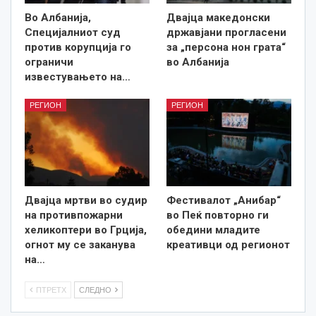
Во Албанија,
Двајца македонски
Специјалниот суд
државјани прогласени
против корупција го
за „персона нон грата“
ограничи
во Албанија
известувањето на…
РЕГИОН
РЕГИОН
Двајца мртви во судир
Фестивалот „Анибар“
на противпожарни
во Пеќ повторно ги
хеликоптери во Грција,
обедини младите
огнот му се заканува
креативци од регионот
на…
ПТРЕТХ
СЛЕДНО