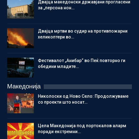
Двајца македонски државјани прогласени
за „персона нон…
Двајца мртви во судир на противпожарни
хеликоптери во…
Фестивалот „Анибар“ во Пеќ повторно ги
обедини младите…
Македонија
Николоски од Ново Село: Продолжуваме
со проекти што носат…
Цела Македонија под портокалов аларм
поради екстремни…