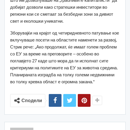
што им дозволуваше на „грабливите капиталисти“ да
добијат дозволи како стратешки инвеститори во
региони кои се сметаат за безбедни зони за дивиот
свет и еколошки уникатни.
Зборувајќи на крајот од четиридневното патување кое
вклучуваше посети на областите наменети за развој,
Стрик рече: „Ако продолжат, ќе имаат голем проблем
со ЕУ за време на преговорите – особено во
поглавјето 27 каде што мора да ги исполнат сите
критериуми на политиките на ЕУ за животна средина.
Планираната изградба на толку големи недвижнини
во толку кревка област е огромна закана.“
Сподели