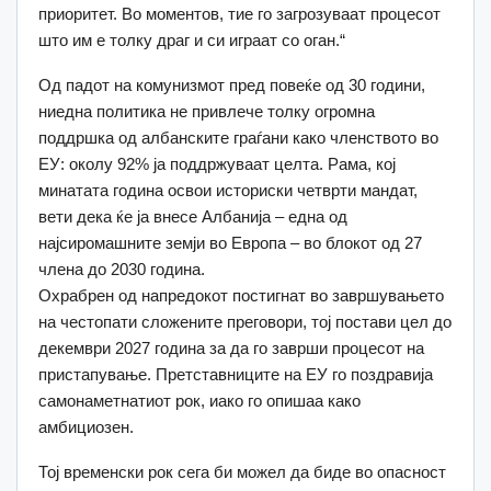
приоритет. Во моментов, тие го загрозуваат процесот
што им е толку драг и си играат со оган.“
Од падот на комунизмот пред повеќе од 30 години,
ниедна политика не привлече толку огромна
поддршка од албанските граѓани како членството во
ЕУ: околу 92% ја поддржуваат целта. Рама, кој
минатата година освои историски четврти мандат,
вети дека ќе ја внесе Албанија – една од
најсиромашните земји во Европа – во блокот од 27
члена до 2030 година.
Охрабрен од напредокот постигнат во завршувањето
на честопати сложените преговори, тој постави цел до
декември 2027 година за да го заврши процесот на
пристапување. Претставниците на ЕУ го поздравија
самонаметнатиот рок, иако го опишаа како
амбициозен.
Тој временски рок сега би можел да биде во опасност