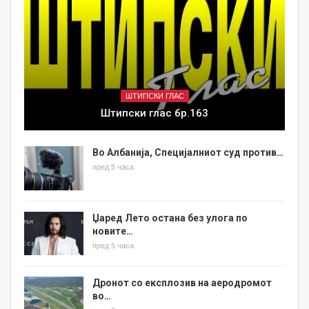
ШТИПСКИ ГЛАС
Штипски глас бр.163
Во Албанија, Специјалниот суд против…
пред 5 часа
Џаред Лето остана без улога по
новите…
пред 5 часа
Дронот со експлозив на аеродромот
во…