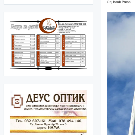
Од
Istok Press