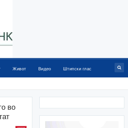
т
Живот
Видео
Штипски глас
то во
тат