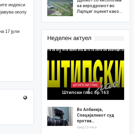
ните индекси
на аеродромот во
Лајпциг оценет како…
бјавува околу
на 17 јули
Неделен актуел
ШТИПСКИ ГЛАС
Штипски глас бр.163
Во Албанија,
Специјалниот суд
против…
пред 13 часа