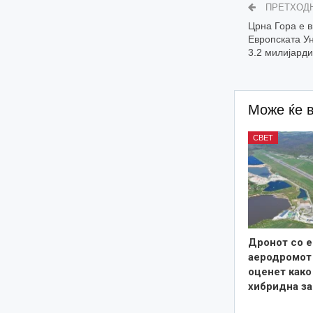
ПРЕТХОД
Црна Гора е в
Европската Ун
3.2 милијард
Може ќе 
СВЕТ
Дронот со е
аеродромот 
оценет како
хибридна за