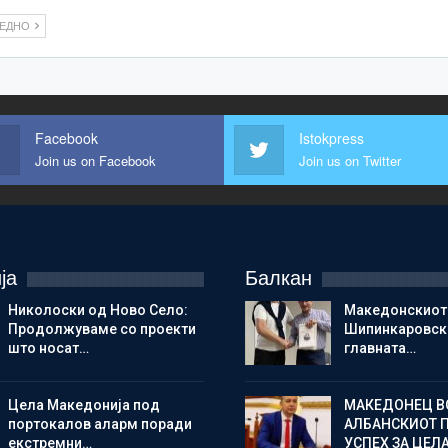
ЛЕДНО
Facebook
Istokpress
Join us on Facebook
Join us on Twitter
ја
Балкан
Николоски од Ново Село:
Македонскиот
Продолжуваме со проекти
Шипинкаровски
што носат…
главната…
Цела Македонија под
МАКЕДОНЕЦ В
портокалов аларм поради
АЛБАНСКИОТ 
екстремни…
УСПЕХ ЗА ЦЕЛ