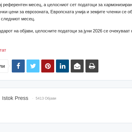
кој референтен месец, а целосниот сет податоци за хармонизира
чки цени за еврозоната, Европската унија и земјите членки се о
 следниот месец.
дарот на објави, целосните податоци за јуни 2026 се очекуваат 
тат
ли
Istok Press
5413 Објави