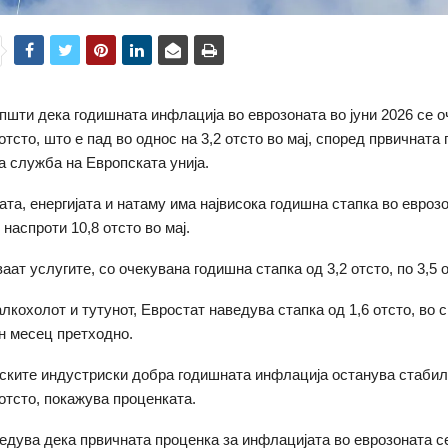
пшти дека годишната инфлација во еврозоната во јуни 2026 се о
отсто, што е пад во однос на 3,2 отсто во мај, според првичната
а служба на Европската унија.
та, енергијата и натаму има највисока годишна стапка во еврозо
, наспроти 10,8 отсто во мај.
ат услугите, со очекувана годишна стапка од 3,2 отсто, по 3,5 о
алкохолот и тутунот, Евростат наведува стапка од 1,6 отсто, во 
ен месец претходно.
тските индустриски добра годишната инфлација останува стабил
 отсто, покажува проценката.
едува дека првичната проценка за инфлацијата во еврозоната се