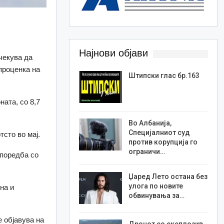
Најнови објави
чекува да
 проценка на
Штипски глас бр.163
ната, со 8,7
Во Албанија,
Специјалниот суд
тсто во мај.
против корупција го
ограничи…
споредба со
Џаред Лето остана без
улога по новите
на и
обвинувања за…
 објавува на
Дронот со експлозив