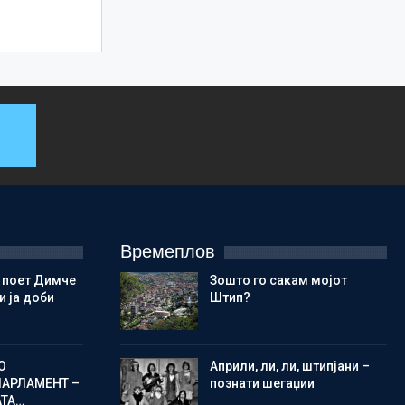
Времеплов
 поет Димче
Зошто го сакам мојот
 ја доби
Штип?
О
Aприли, ли, ли, штипјани –
ПАРЛАМЕНТ –
познати шегаџии
АТА…