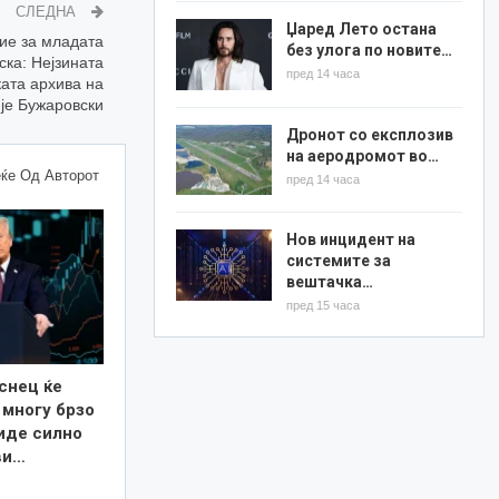
СЛЕДНА
Џаред Лето остана
ие за младата
без улога по новите…
ска: Нејзината
пред 14 часа
ката архива на
је Бужаровски
Дронот со експлозив
на аеродромот во…
ќе Од Авторот
пред 14 часа
Нов инцидент на
системите за
вештачка…
пред 15 часа
снец ќе
 многу брзо
иде силно
ви…