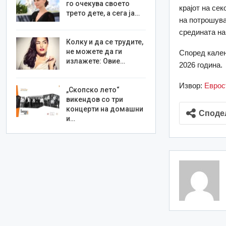
го очекува своето
крајот на се
трето дете, а сега ја…
на потрошува
средината на
Колку и да се трудите,
не можете да ги
Според кален
излажете: Овие…
2026 година.
Извор:
Еврос
„Скопско лето“
викендов со три
концерти на домашни
Споде
и…