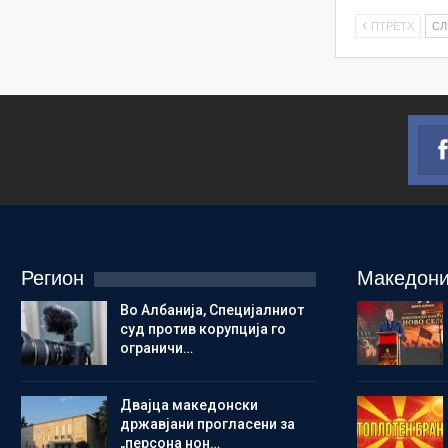
ПТРЕТХ
С
Регион
Македони
Во Албанија, Специјалниот
суд против корупција го
ограничи…
Двајца македонски
државјани прогласени за
„персона нон…