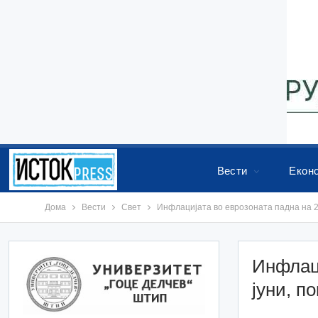
Вести
Екон
Дома
Вести
Свет
Инфлацијата во еврозоната падна на 2,
Инфлаци
јуни, п