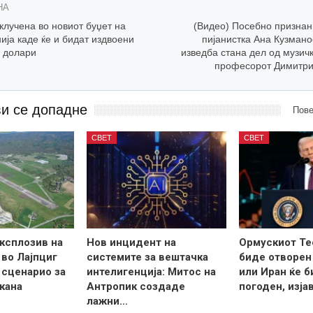
НА
клучена во новиот буџет на
(Видео) Посебно признан
ија каде ќе и бидат издвоени
пијанистка Ана Кузмано
и долари
изведба стана дел од музич
професорот Димитри
ви се допадне
Пове
СВЕТ
СВЕТ
ксплозив на
Нов инцидент на
Ормускиот Те
во Лајпциг
системите за вештачка
биде отворен
 сценарио за
интелигенција: Митос на
или Иран ќе б
кана
Антропик создаде
погоден, изја
лажни…