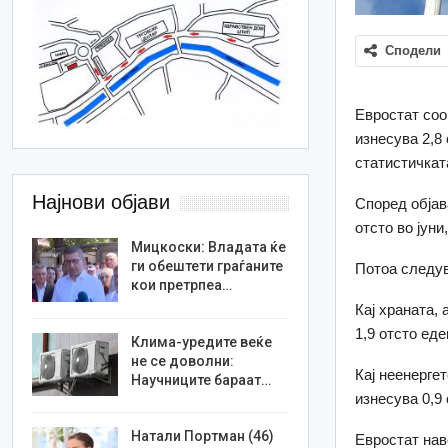
Сподели
Евростат соо
изнесува 2,8 
статистичкат
Најнови објави
Според објава
отсто во јуни
Мицкоски: Владата ќе
ги обештети граѓаните
Потоа следува
кои претрпеа…
Кај храната, 
1,9 отсто ед
Клима-уредите веќе
не се доволни:
Кај неенерге
Научниците бараат…
изнесува 0,9
Натали Портман (46)
Евростат нав