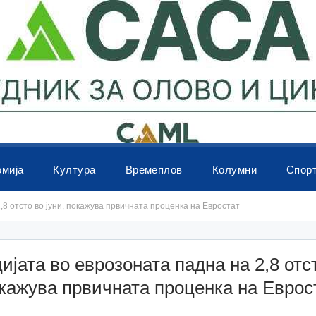
омија
Култура
Времеплов
Колумни
Спор
8 отсто во јуни, покажува првичната проценка на Евростат
јата во еврозоната падна на 2,8 отс
окажува првичната проценка на Еврос