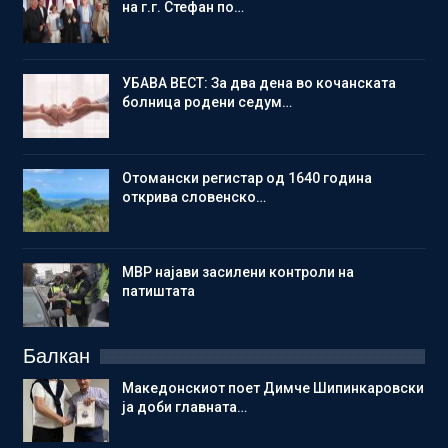
на г.г. Стефан по…
УБАВА ВЕСТ: За два дена во кочанската
болница родени седум…
Отомански регистар од 1640 година
открива словенско…
МВР најави засилени контроли на
патиштата
Балкан
Македонскиот поет Димче Шипинкаровски
ја доби главната…