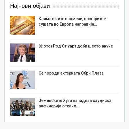
Најнови објави
Климатските промени, пожарите и
сушата во Европа направија…
(Фото) Род Стјуарт доби шесто внуче
Се породи актерката Обри Плаза
Јеменските Хути нападнаа саудиска
рафинерија откако…