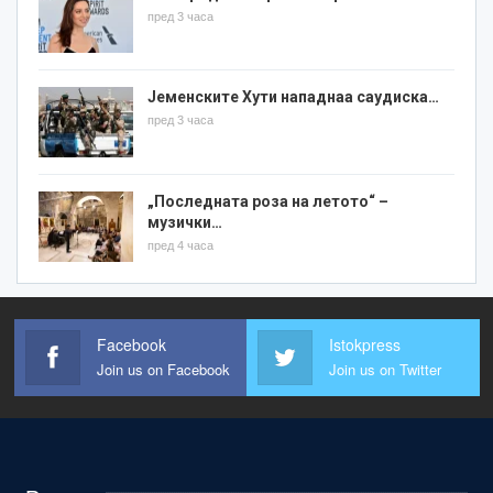
пред 3 часа
Јеменските Хути нападнаа саудиска…
пред 3 часа
„Последната роза на летото“ –
музички…
пред 4 часа
Facebook
Istokpress
Join us on Facebook
Join us on Twitter