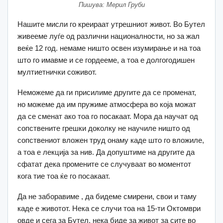
Пишува: Мерил Груби
Нашите мисли го креираат утрешниот живот. Во Бутел
живееме луѓе од различни националности, но за жал
веќе 12 год. немаме ништо освен изумирање и на тоа
што го имавме и се гордееме, а тоа е долгогодишен
мултиетнички соживот.
Неможеме да ги присилиме другите да се променат,
но можеме да им пружиме атмосфера во која можат
да се сменат ако тоа го посакаат. Мора да научат од
сопствените грешки доколку не научиле ништо од
сопствениот вложен труд онаму каде што го вложиле,
а тоа е лекција за нив. Да допуштиме на другите да
сфатат дека промените се случуваат во моментот
кога тие тоа ќе го посакаат.
Да не заборавиме , да бидеме смирени, свои и таму
каде е животот. Нека се случи тоа на 15-ти Октомври
овде и сега за Бутел, нека биде за живот за сите во