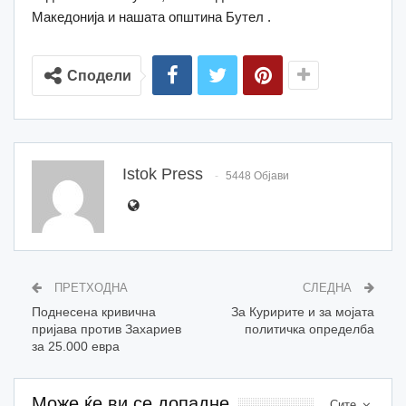
Македонија и нашата општина Бутел .
Сподели
Istok Press
5448 Објави
ПРЕТХОДНА
СЛЕДНА
Поднесена кривична
За Куририте и за мојата
пријава против Захариев
политичка определба
за 25.000 евра
Може ќе ви се допадне
Сите