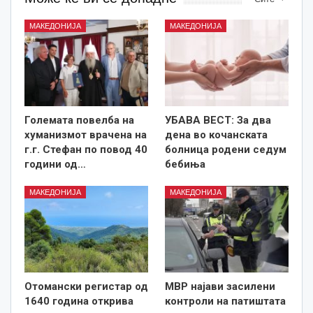
МАКЕДОНИЈА
МАКЕДОНИЈА
Големата повелба на
УБАВА ВЕСТ: За два
хуманизмот врачена на
дена во кочанската
г.г. Стефан по повод 40
болница родени седум
години од…
бебиња
МАКЕДОНИЈА
МАКЕДОНИЈА
Отомански регистар од
МВР најави засилени
1640 година открива
контроли на патиштата