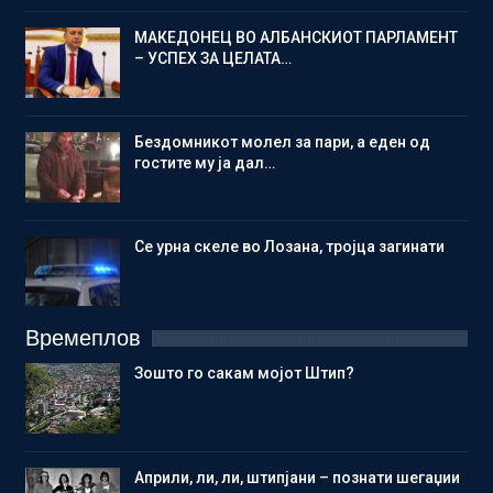
МАКЕДОНЕЦ ВО АЛБАНСКИОТ ПАРЛАМЕНТ
– УСПЕХ ЗА ЦЕЛАТА…
Бездомникот молел за пари, а еден од
гостите му ја дал…
Се урна скеле во Лозана, тројца загинати
Времеплов
Зошто го сакам мојот Штип?
Aприли, ли, ли, штипјани – познати шегаџии