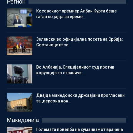
Регион
Косовскиот премиер Албин Курти беше
гаѓан со јајца за време…
Зеленски во официјална посета на Србија:
Состаноците се…
Во Албанија, Специјалниот суд против
корупција го ограничи…
Двајца македонски државјани прогласени
за „персона нон…
Македонија
Големата повелба на хуманизмот врачена