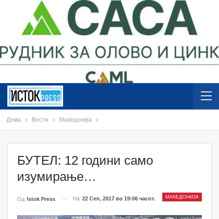
Дома
Вести
Македонија
БУТЕЛ: 12 години само
изумирање…
МАКЕДОНИЈА
На
22 Сеп, 2017 во 19:06 часот.
Од
Istok Press