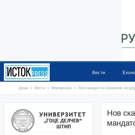
Вести
Екон
Дома
Вести
Македонија
Нов скандал на Захариев, не дој
Нов ска
мандато