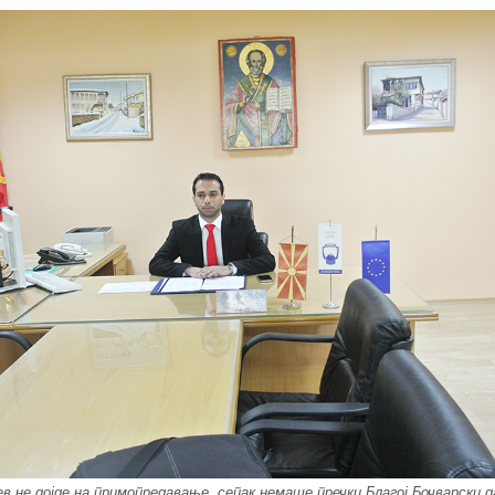
в не дојде на примопредавање, сепак немаше пречки Благој Бочварски д