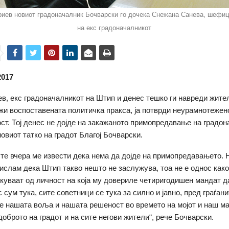
иев новиот градоначалник Бочварски го дочека Снежана Санева, шефиц
на екс градоначалникот
2017
в, екс градоначалникот на Штип и денес тешко ги навреди жител
ижи воспоставената политичка пракса, ја потврди неурамнотежен
ост. Тој денес не дојде на закажаното примопредавање на градо
новиот татко на градот Благој Бочварски.
те вчера ме извести дека нема да дојде на примопредавањето. Н
ислам дека Штип такво нешто не заслужува, тоа не е однос как
екуваат од личност на која му довериле четиригодишен мандат д
ас сум тука, сите советници се тука за силно и јавно, пред граѓан
ме нашата воља и нашата решеност во времето на мојот и наш м
доброто на градот и на сите негови жители“, рече Бочварски.