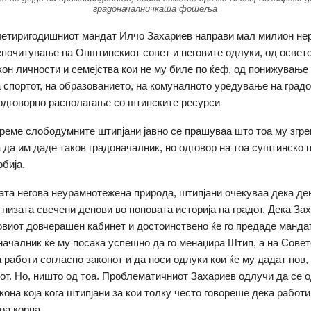
градоначалничката фотеља
четиригодишниот мандат Илчо Захариев направи мал милион не
епочитување на Општинскиот совет и неговите одлуки, од осве
он личности и семејства кои не му биле по ќеф, од понижување
а спортот, на образованието, на комуналното уредување на градо
одговорно располагање со штипските ресурси
време слободумните штипјани јавно се прашуваа што тоа му згр
а да им даде таков градоначалник, но одговор на тоа суштинско
обија.
вата негова неурамнотежена природа, штипјани очекуваа дека де
 низата свечени денови во поновата историја на градот. Дека Зах
говиот довчерашен кабинет и достоинствено ќе го предаде мандат
началник ќе му посака успешно да го менаџира Штип, а на Совет
 работи согласно законот и да носи одлуки кои ќе му дадат нов,
дот. Но, ништо од тоа. Проблематичниот Захариев одлучи да се 
кона која кога штипјани за кои толку често говореше дека работи
оа корпа.