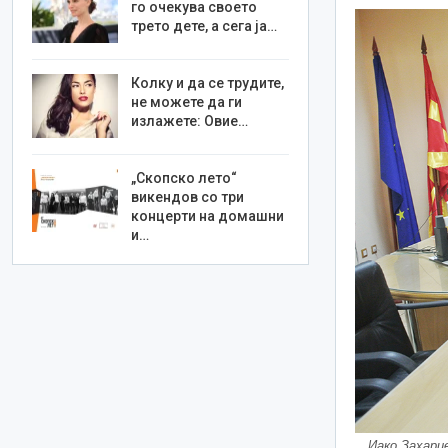
го очекува своето
трето дете, а сега ја…
Колку и да се трудите,
не можете да ги
излажете: Овие…
„Скопско лето“
викендов со три
концерти на домашни
и…
Иако Захарие