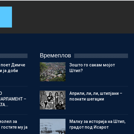
Времеплов
 поет Димче
Зошто го сакам мојот
 ја доби
Штип?
О
Aприли, ли, ли, штипјани –
ПАРЛАМЕНТ –
познати шегаџии
АТА…
молел за
Малку за историја на Штип,
 гостите му ја
градот под Исарот