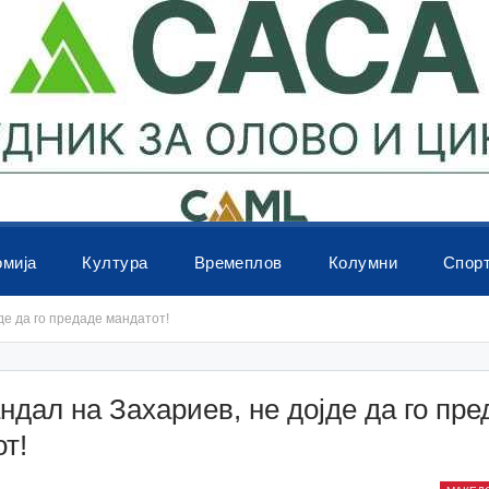
омија
Култура
Времеплов
Колумни
Спор
де да го предаде мандатот!
ндал на Захариев, не дојде да го пре
т!