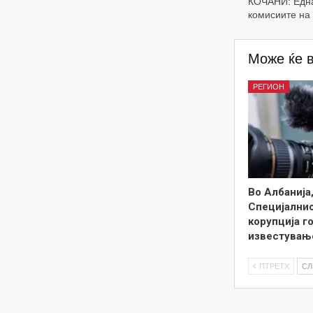
КOЧАНИ: Една
комисиите на
Може ќе 
РЕГИОН
Во Албанија
Специјалнио
корупција г
известувањ
ПТРЕТХ
С