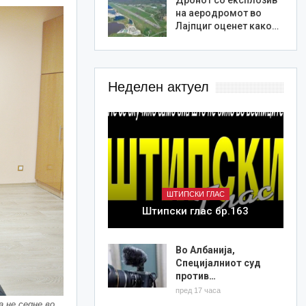
на аеродромот во
Лајпциг оценет како…
Неделен актуел
ШТИПСКИ ГЛАС
Штипски глас бр.163
Во Албанија,
Специјалниот суд
против…
пред 17 часа
а не седне во