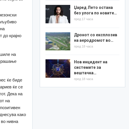
Џаред Лето остана
без улога по новите…
резонски
пред 17 часа
тољубиво
 на
Дронот со експлозив
т до крајно
на аеродромот во…
пред 18 часа
ешиле на
 прашање
Нов инцидент на
системите за
вештачка…
пред 18 часа
нес ќе биде
ариев ќе се
от. Дека на
от на
 позитивен
однесува како
 во нивна