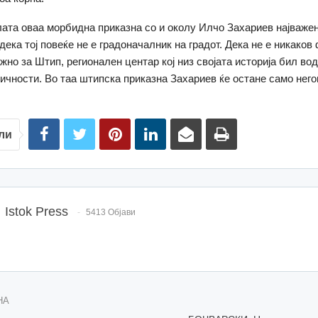
лата оваа морбидна приказна со и околу Илчо Захариев најважен 
дека тој повеќе не е градоначалник на градот. Дека не е никаков
жно за Штип, регионален центар кој низ својата историја бил во
ичности. Во таа штипска приказна Захариев ќе остане само него
ли
Istok Press
5413 Објави
НА