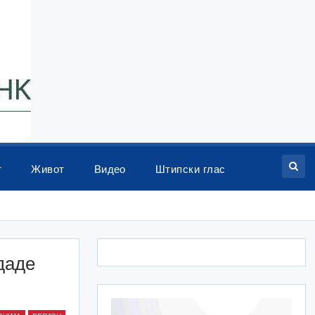
т
Живот
Видео
Штипски глас
даде