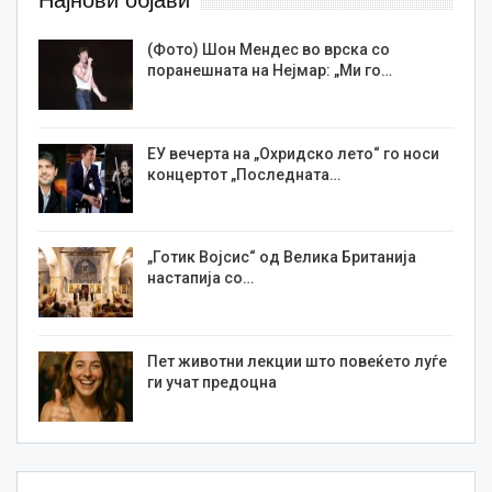
Најнови објави
(Фото) Шон Мендес во врска со
поранешната на Нејмар: „Ми го…
ЕУ вечерта на „Охридско лето“ го носи
концертот „Последната…
„Готик Војсис“ од Велика Британија
настапија со…
Пет животни лекции што повеќето луѓе
ги учат предоцна