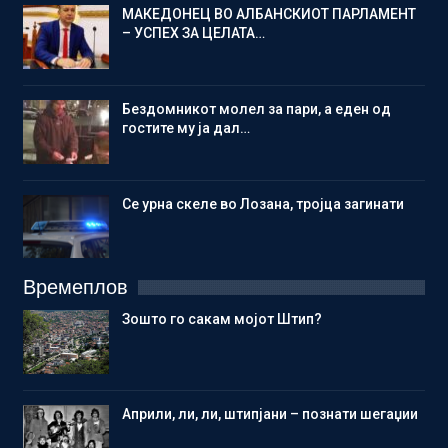
МАКЕДОНЕЦ ВО АЛБАНСКИОТ ПАРЛАМЕНТ
– УСПЕХ ЗА ЦЕЛАТА…
Бездомникот молел за пари, а еден од
гостите му ја дал…
Се урна скеле во Лозана, тројца загинати
Времеплов
Зошто го сакам мојот Штип?
Aприли, ли, ли, штипјани – познати шегаџии