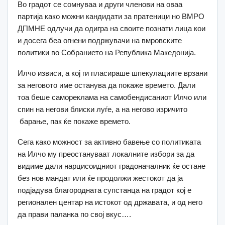
Во градот се сомнуваа и други членови на оваа
партија како можни кандидати за пратеници но ВМРО
ДПМНЕ одлучи да одигра на своите познати лица кои
и досега беа огнени подржувачи на вмровските
политики во Собранието на Република Македонија.
Илчо извиси, а кој ги пласираше шпекулациите врзани
за неговото име останува да покаже времето. Дали
тоа беше самореклама на самобендисаниот Илчо или
спин на негови блиски луѓе, а на негово изричито
барање, пак ќе покаже времето.
Сега како можност за активно бавење со политиката
на Илчо му преостануваат локалните избори за да
видиме дали нарцисоидниот градоначалник ќе остане
без нов мандат или ќе продолжи жестокот да ја
подјадува благородната супстанца на градот кој е
регионален центар на истокот од државата, и од него
да прави паланка по свој вкус….