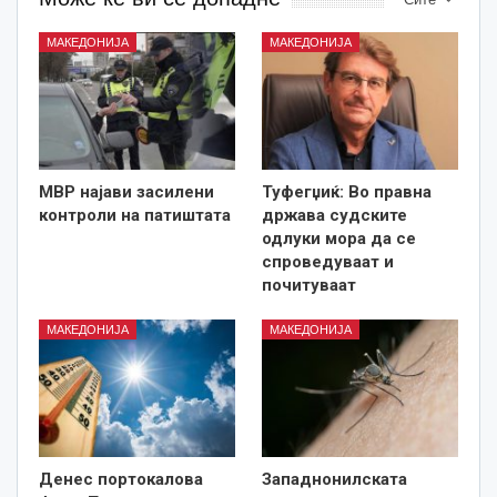
МАКЕДОНИЈА
МАКЕДОНИЈА
МВР најави засилени
Туфегџиќ: Во правна
контроли на патиштата
држава судските
одлуки мора да се
спроведуваат и
почитуваат
МАКЕДОНИЈА
МАКЕДОНИЈА
Денес портокалова
Западнонилската