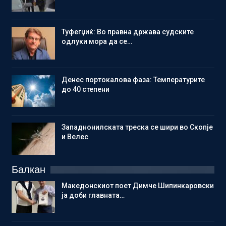
Туфегџиќ: Во правна држава судските
одлуки мора да се…
Денес портокалова фаза: Температурите
до 40 степени
Западнонилската треска се шири во Скопје
и Велес
Балкан
Македонскиот поет Димче Шипинкаровски
ја доби главната…