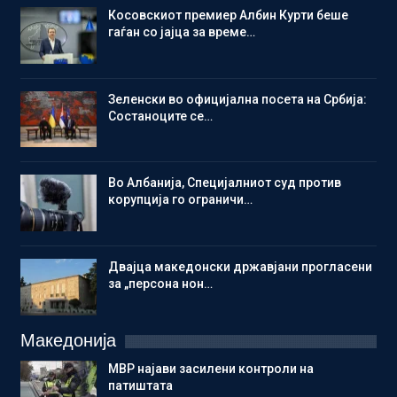
Косовскиот премиер Албин Курти беше
гаѓан со јајца за време…
Зеленски во официјална посета на Србија:
Состаноците се…
Во Албанија, Специјалниот суд против
корупција го ограничи…
Двајца македонски државјани прогласени
за „персона нон…
Македонија
МВР најави засилени контроли на
патиштата