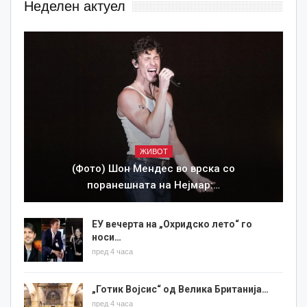
Неделен актуел
ЖИВОТ
(Фото) Шон Мендес во врска со
поранешната на Нејмар:…
ЕУ вечерта на „Охридско лето“ го
носи…
пред 4 часа
„Готик Војсис“ од Велика Британија…
пред 4 часа