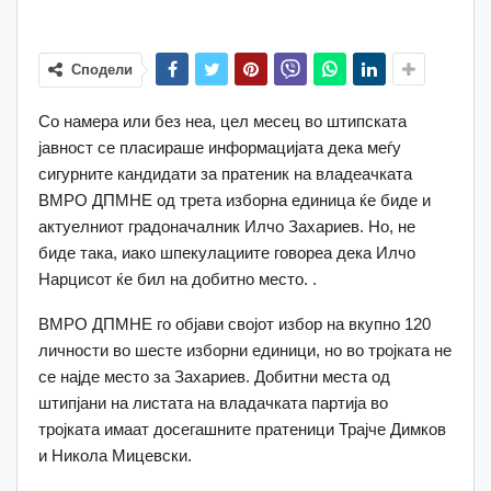
Сподели
Со намера или без неа, цел месец во штипската
јавност се пласираше информацијата дека меѓу
сигурните кандидати за пратеник на владеачката
ВМРО ДПМНЕ од трета изборна единица ќе биде и
актуелниот градоначалник Илчо Захариев. Но, не
биде така, иако шпекулациите говореа дека Илчо
Нарцисот ќе бил на добитно место. .
ВМРО ДПМНЕ го објави својот избор на вкупно 120
личности во шесте изборни единици, но во тројката не
се најде место за Захариев. Добитни места од
штипјани на листата на владачката партија во
тројката имаат досегашните пратеници Трајче Димков
и Никола Мицевски.