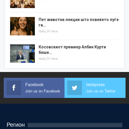
Пет животни лекции што повеќето луѓе
ги…
пред 16 часа
Косовскиот премиер Албин Курти
беше…
пред 22 часа
Facebook
Istokpress
Join us on Facebook
Join us on Twitter
Регион