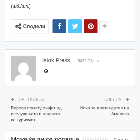
(и.б./и.п.)
Сподели
Istok Press
5439 Објави
ПРЕТХОДНА
СЛЕДНА
Берово помеѓу очајот од
Илчо за претседател на
иселувањето и надежта
Америка
во туризмот
Може ќе ви се допадне
Сите