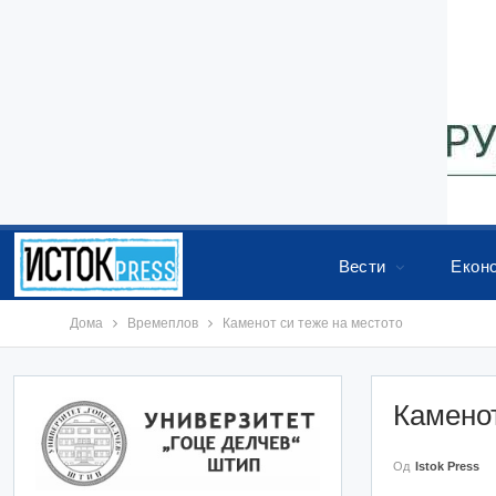
Вести
Екон
Дома
Времеплов
Каменот си теже на местото
Каменот
Од
Istok Press