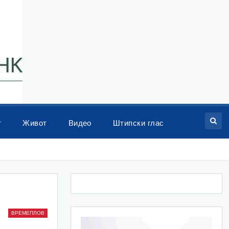
т
Живот
Видео
Штипски глас
ВРЕМЕПЛОВ