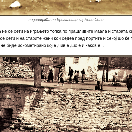
воденицата на Брегалница кај Ново Село
а не се сети на играњето топка по прашливите маала и старата 
 се сети и на старите жени кои седеа пред портите и секој шо ќ
 не биде искометирано кој е ,чив е ,шо е и каков е ..