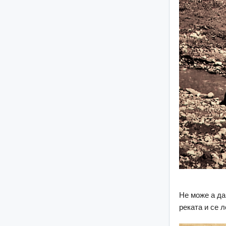
Не може а да
реката и се 