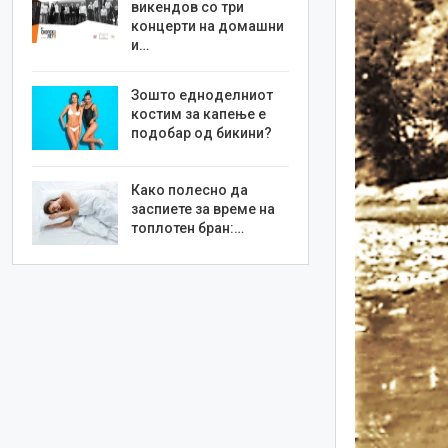
викендов со три
концерти на домашни
и…
Зошто едноделниот
костим за капење е
подобар од бикини?
Како полесно да
заспиете за време на
топлотен бран:…