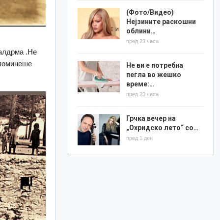
(Фото/Видео)
Нејзините раскошни
облини…
пред 23 часа
калдрма .Не
е поминеше
Не ви е потребна
пегла во жешко
време:…
пред 23 часа
Грчка вечер на
„Охридско лето“ со…
пред 1 ден