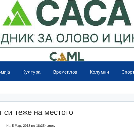
омија
Култура
Времеплов
Колумни
Спор
 си теже на местото
На
5 Мар, 2018 во 18:35 часот.