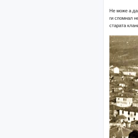
Не може а да
ги спомнал н
старата клани