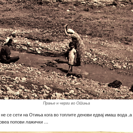
Прање н черги во Отиња
 не се сети на Отиња кога во топлите денови едвај имаш вода ,а
ловеа попови лажички …