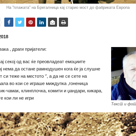
На ''плажата'' на Брегалница кај старио мост до фабриката Европа
.2018
ака , драги пријатели:
ај секој од вас ќе преовладеат емоциите
ој нема да остане рамнодушен кога ќе ја слушне
т си теже на местото ‘’, а да не се сете на
ала во кои се играше миждупка ,гоненица
лик-чамак, клинплочка, комити и џандари, кикара,
е кои ли не игри
Текст и фот