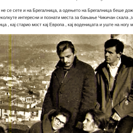
 не се сете и на Брегалница, а одењето на Брегалница беше до
еколкуте интересни и познати места за бањање Чикичан скала ,з
ца , кај старио мост кај Европа , кај воденицата и уште на ногу