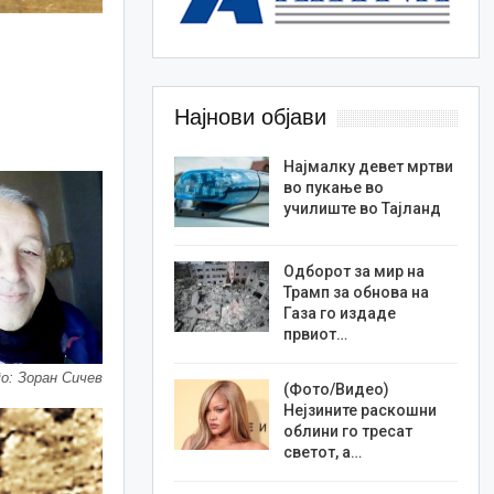
Најнови објави
Најмалку девет мртви
во пукање во
училиште во Тајланд
Одборот за мир на
Трамп за обнова на
Газа го издаде
првиот…
о: Зоран Сичев
(Фото/Видео)
Нејзините раскошни
облини го тресат
светот, а…