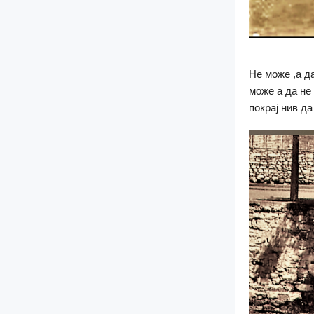
Не може ,а д
може а да не
покрај нив да