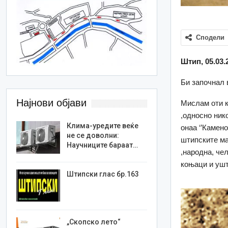
Сподели
Штип
, 05.03
Би започнал в
Најнови објави
Мислам оти к
,односно ник
Клима-уредите веќе
онаа ‘’Камено
не се доволни:
штипските ма
Научниците бараат…
,народна, че
коњаци и ушт
Штипски глас бр.163
„Скопско лето“