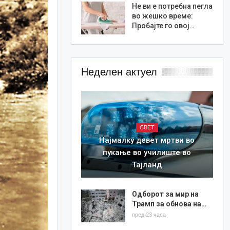
Не ви е потребна пегла
во жешко време:
Пробајте го овој…
Неделен актуел
СВЕТ
Најмалку девет мртви во
пукање во училиште во
Тајланд
Одборот за мир на
Трамп за обнова на…
пред 23 часа