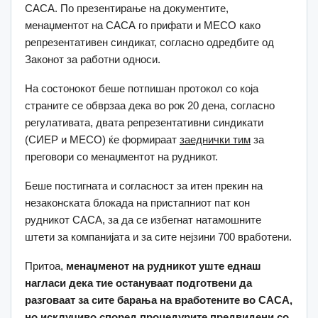
САСА. По презентирање на документите,
менаџментот на САСА го прифати и МЕСО како
репрезентативен синдикат, согласно одредбите од
Законот за работни односи.
На состонокот беше потпишан протокол со која
страните се обврзаа дека во рок 20 дена, согласно
регулативата, двата репрезентативни синдикати
(СИЕР и МЕСО) ќе формираат
заеднички тим
за
преговори со менаџментот на рудникот.
Беше постигната и согласност за итен прекин на
незаконската блокада на пристапниот пат кон
рудникот САСА, за да се избегнат натамошните
штети за компанијата и за сите нејзини 700 вработени.
Притоа,
менаџменот на рудникот уште еднаш
нагласи дека тие остануваат подготвени да
разговаат за сите барања на вработените во САСА,
но исклучиво според процедурите предвидени со