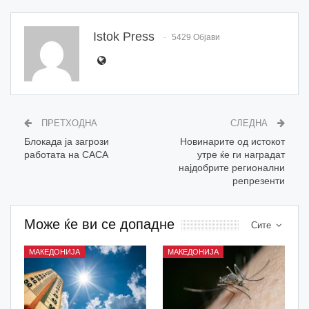
Istok Press
5429 Објави
ПРЕТХОДНА
СЛЕДНА
Блокада ја загрози
Новинарите од истокот
работата на САСА
утре ќе ги наградат
најдобрите регионални
репрезенти
Може ќе ви се допадне
Сите
МАКЕДОНИЈА
МАКЕДОНИЈА