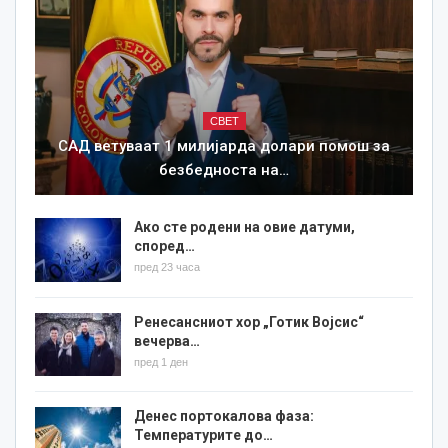
СВЕТ
САД ветуваат 1 милијарда долари помош за
безбедноста на…
Ако сте родени на овие датуми,
според…
пред 23 часа
Ренесансниот хор „Готик Војсис“
вечерва…
пред 1 ден
Денес портокалова фаза:
Температурите до…