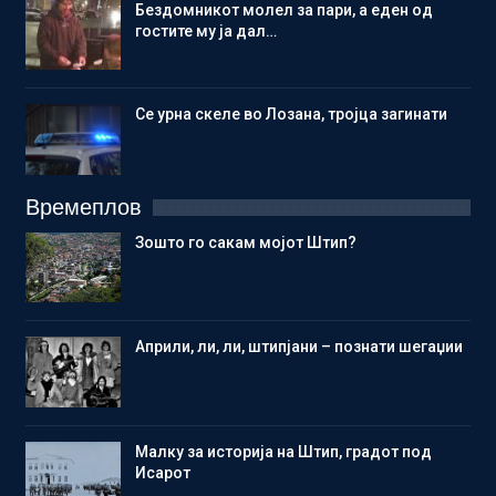
Бездомникот молел за пари, а еден од
гостите му ја дал…
Се урна скеле во Лозана, тројца загинати
Времеплов
Зошто го сакам мојот Штип?
Aприли, ли, ли, штипјани – познати шегаџии
Малку за историја на Штип, градот под
Исарот