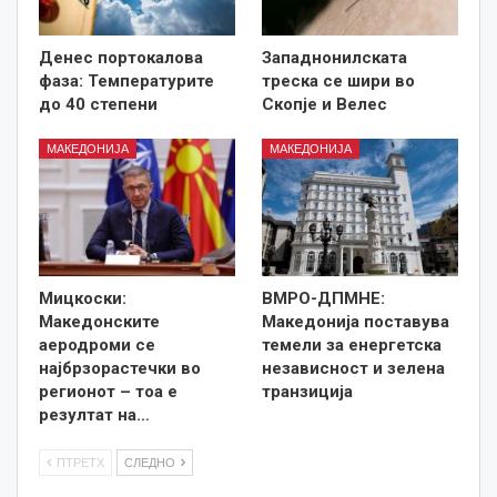
Денес портокалова
Западнонилската
фаза: Температурите
треска се шири во
до 40 степени
Скопје и Велес
МАКЕДОНИЈА
МАКЕДОНИЈА
Мицкоски:
ВМРО-ДПМНЕ:
Македонските
Македонија поставува
аеродроми се
темели за енергетска
најбрзорастечки во
независност и зелена
регионот – тоа е
транзиција
резултат на…
ПТРЕТХ
СЛЕДНО