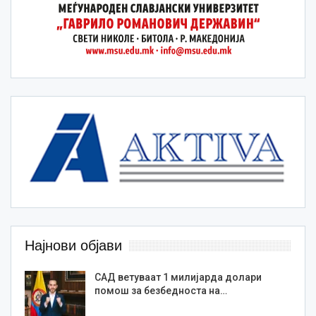
Најнови објави
САД ветуваат 1 милијарда долари
помош за безбедноста на…