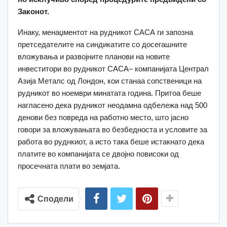
Законот.
Инаку, менаџментот на рудникот САСА ги запозна
претседателите на синдикатите со досегашните
вложувања и развојните планови на новите
инвеститори во рудникот САСА– компанијата Централ
Азија Металс од Лондон, кои станаа сопственици на
рудникот во ноември минатата година. Притоа беше
нагласено дека рудникот неoдамна одбележа над 500
денови без повреда на работно место, што јасно
говори за вложувањата во безбедноста и условите за
работа во руднкиот, а исто така беше истакнато дека
платите во компанијата се двојно повисоки од
просечната плати во земјата.
Сподели