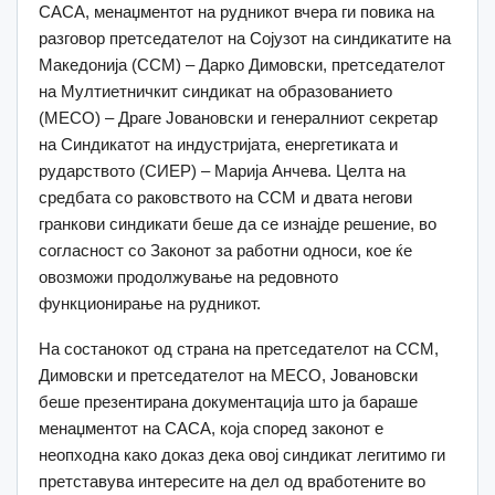
САСА, менаџментот на рудникот вчера ги повика на
разговор претседателoт на Сојузот на синдикатите на
Македонија (ССМ) – Дарко Димовски, претседателот
на Мултиетничкит синдикат на образованието
(МЕСО) – Драге Јовановски и генералниот секретар
на Синдикатот на индустријата, енергетиката и
рударството (СИЕР) – Марија Анчева. Целта на
средбата со раковството на ССМ и двата негови
гранкови синдикати беше да се изнајде решение, во
согласност со Законот за работни односи, кое ќе
овозможи продолжување на редовното
функционирање на рудникот.
На состанокот од страна на претседателот на ССМ,
Димовски и претседателот на МЕСО, Јовановски
беше презентирана документација што ја бараше
менаџментот на САСА, која според законот е
неопходна како доказ дека овој синдикат легитимо ги
претставува интересите на дел од вработените во