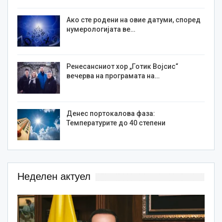
Ако сте родени на овие датуми, според
нумерологијата ве…
Ренесансниот хор „Готик Војсис“
вечерва на програмата на…
Денес портокалова фаза:
Температурите до 40 степени
Неделен актуел