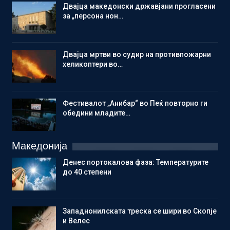
Двајца македонски државјани прогласени
за „персона нон…
Двајца мртви во судир на противпожарни
хеликоптери во…
Фестивалот „Анибар“ во Пеќ повторно ги
обедини младите…
Македонија
Денес портокалова фаза: Температурите
до 40 степени
Западнонилската треска се шири во Скопје
и Велес