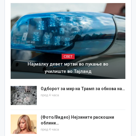
СВЕТ
Најмалку девет мртви во пукање во
училиште во Тајланд
Одборот за мир на Трамп за обнова на…
пред 4 часа
(Фото/Видео) Нејзините раскошни
облини…
пред 4 часа