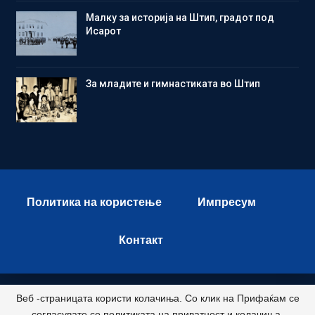
Малку за историја на Штип, градот под
Исарот
Зa младите и гимнастиката во Штип
Политика на користење
Импресум
Контакт
Веб -страницата користи колачиња. Со клик на Прифаќам се
© 2026 - Istok Press. All Rights Reserved.
согласувате со политиката на приватност и колачиња.