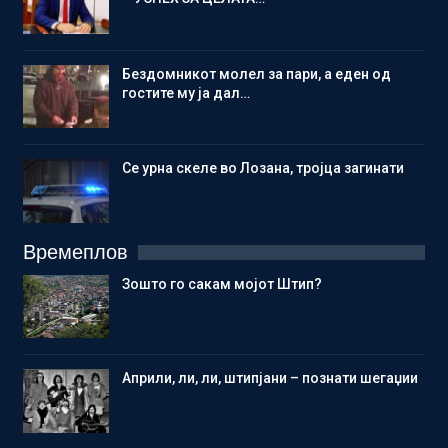
Бездомникот молел за пари, а еден од
гостите му ја дал…
Се урна скеле во Лозана, тројца загинати
Времеплов
Зошто го сакам мојот Штип?
Aприли, ли, ли, штипјани – познати шегаџии