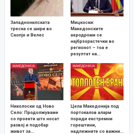
Западнонилската
Мицкоски:
треска се шири во
Македонските
Скопје и Велес
аеродроми се
најбрзорастечки во
регионот – тоа е
резултат на…
МАКЕДОНИЈА
МАКЕДОНИЈА
Николоски од Ново
Цела Македонија под
Село: Продолжуваме
портокалов аларм
со проекти што носат
поради екстремни
развој и подобар
горештини,
живот за…
надлежните со важни…