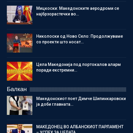
Мицкоски: Македонските аеродроми се
најбрзорастечки во…
Николоски од Ново Село: Продолжуваме
со проекти што носат…
Цела Македонија под портокалов аларм
поради екстремни…
Балкан
Македонскиот поет Димче Шипинкаровски
ја доби главната…
МАКЕДОНЕЦ ВО АЛБАНСКИОТ ПАРЛАМЕНТ
– УСПЕХ ЗА ЦЕЛАТА…