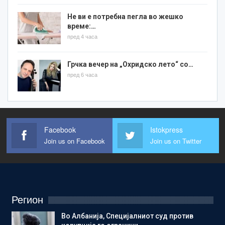
Не ви е потребна пегла во жешко
време:…
пред 4 часа
Грчка вечер на „Охридско лето“ со…
пред 6 часа
Facebook
Istokpress
Join us on Facebook
Join us on Twitter
Регион
Во Албанија, Специјалниот суд против