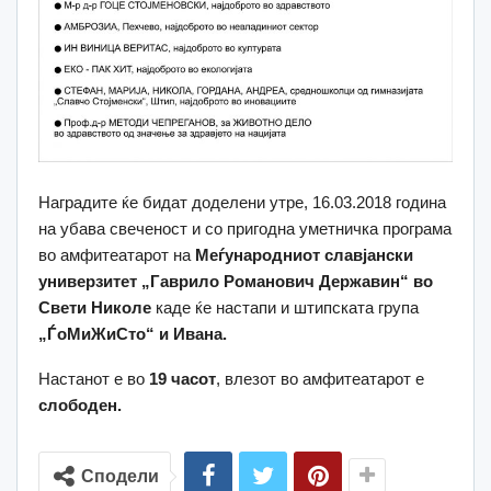
Наградите ќе бидат доделени утре, 16.03.2018 година
на убава свеченост и со пригодна уметничка програма
во амфитеатарот на
Меѓународниот славјански
универзитет „Гаврило Романович Державин“ во
Свети Николе
каде ќе настапи и штипската група
„ЃоМиЖиСто“ и Ивана.
Настанот е во
19 часот
, влезот во амфитеатарот е
слободен.
Сподели