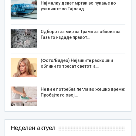
Најмалку девет мртви во пукање во
училиште во Тајланд
Одборот за мир на Трамп за обнова на
Газа го издаде првиот…
(Фото/Видео) Нејзините раскошни
облини го тресат светот, а…
Не ви е потребна пегла во жешко време:
Пробајте го овој…
Неделен актуел