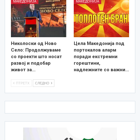
МАКЕДОНИЈА
МАКЕДОНИЈА
Николоски од Ново
Цела Македонија под
Село: Продолжуваме
портокалов аларм
со проекти што носат
поради екстремни
развој и подобар
горештини,
живот за…
надлежните со важни…
ПТРЕТХ
СЛЕДНО