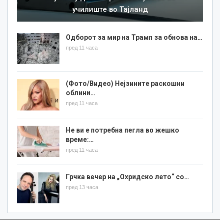
училиште во Тајланд
Одборот за мир на Трамп за обнова на…
пред 11 часа
(Фото/Видео) Нејзините раскошни
облини…
пред 11 часа
Не ви е потребна пегла во жешко
време:…
пред 11 часа
Грчка вечер на „Охридско лето“ со…
пред 13 часа