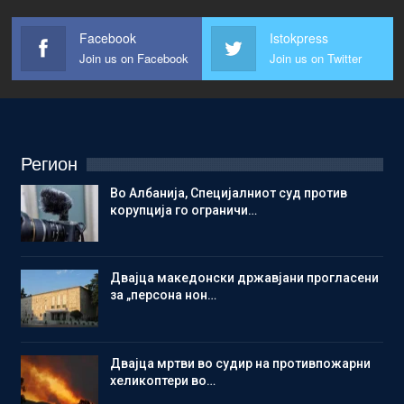
Facebook
Istokpress
Join us on Facebook
Join us on Twitter
Регион
Во Албанија, Специјалниот суд против
корупција го ограничи…
Двајца македонски државјани прогласени
за „персона нон…
Двајца мртви во судир на противпожарни
хеликоптери во…