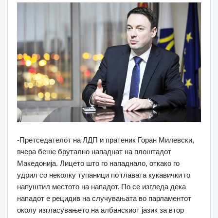
-Претседателот на ЛДП и пратеник Горан Милевски,
вчера беше брутално нападнат на плоштадот
Македонија. Лицето што го нападнало, откако го
удрил со неколку тупаници по главата кукавички го
напуштил местото на нападот. По се изгледа дека
нападот е рецидив на случувањата во парламентот
околу изгласувањето на албанскиот јазик за втор