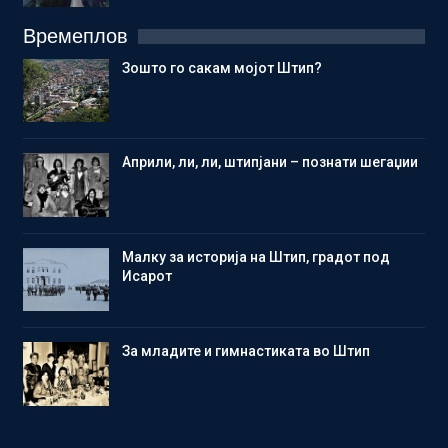
Времеплов
Зошто го сакам мојот Штип?
Aприли, ли, ли, штипјани – познати шегаџии
Малку за историја на Штип, градот под
Исарот
Зa младите и гимнастиката во Штип