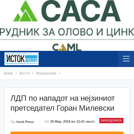
Дома
Вести
Македонија
ЛДП по нападот на нејзиниот
претседател Горан Милевски
МАКЕДОНИЈА
На
26 Мар, 2018 во 12:41 часот.
Од
Istok Press