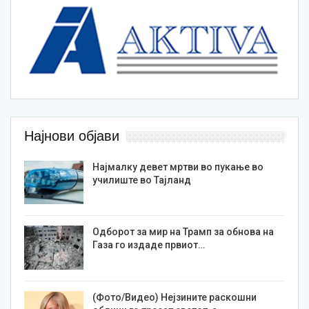
Најнови објави
Најмалку девет мртви во пукање во
училиште во Тајланд
Одборот за мир на Трамп за обнова на
Газа го издаде првиот…
(Фото/Видео) Нејзините раскошни