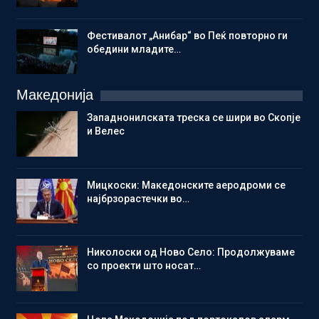
Фестивалот „Анибар“ во Пеќ повторно ги
обедини младите…
Македонија
Западнонилската треска се шири во Скопје
и Велес
Мицкоски: Македонските аеродроми се
најбрзорастечки во…
Николоски од Ново Село: Продолжуваме
со проекти што носат…