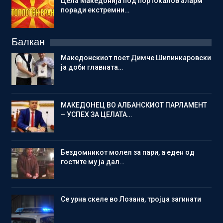
Цела Македонија под портокалов аларм
поради екстремни…
Балкан
Македонскиот поет Димче Шипинкаровски
ја доби главната…
МАКЕДОНЕЦ ВО АЛБАНСКИОТ ПАРЛАМЕНТ
– УСПЕХ ЗА ЦЕЛАТА…
Бездомникот молел за пари, а еден од
гостите му ја дал…
Се урна скеле во Лозана, тројца загинати