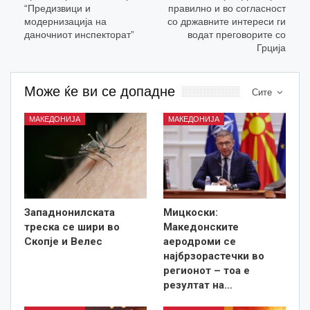
“Предизвици и
правилно и во согласност
модернизација на
со државните интереси ги
даночниот инспекторат”
водат преговорите со
Грција
Може ќе ви се допадне
Сите
МАКЕДОНИЈА
МАКЕДОНИЈА
Западнонилската
Мицкоски:
треска се шири во
Македонските
Скопје и Велес
аеродроми се
најбрзорастечки во
регионот – тоа е
резултат на…