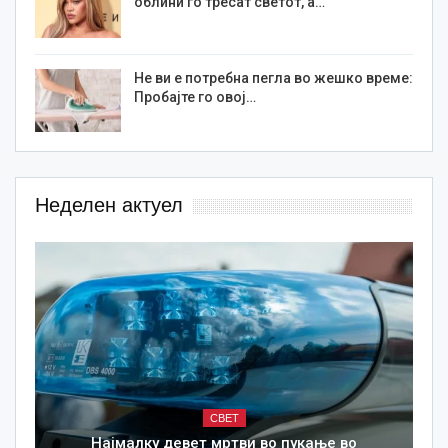
облини го тресат светот, а…
Не ви е потребна пегла во жешко време:
Пробајте го овој…
Неделен актуел
СВЕТ
Најмалку девет мртви во пукање во