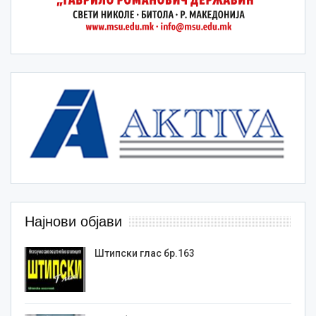
Најнови објави
Штипски глас бр.163