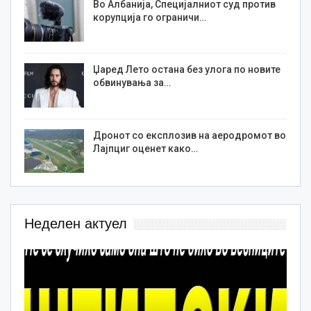
Во Албанија, Специјалниот суд против
корупција го ограничи…
Џаред Лето остана без улога по новите
обвинувања за…
Дронот со експлозив на аеродромот во
Лајпциг оценет како…
Неделен актуел