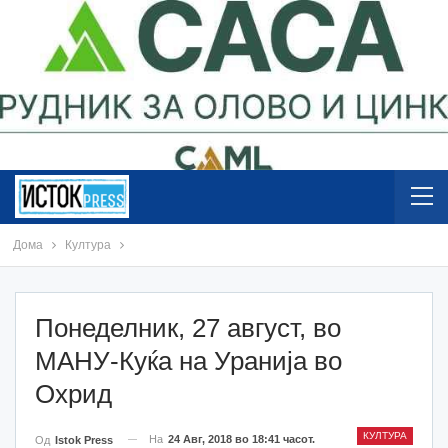
Дома
Култура
Понеделник, 27 август, во
МАНУ-Куќа на Уранија во
Охрид
КУЛТУРА
На
24 Авг, 2018 во 18:41 часот.
Од
Istok Press