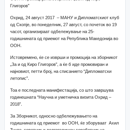
Глигоров”
Охрид, 24 август 2017 – МАНУ и Дипломатскиот клуб
од Скопје, во понеделник, 27 август, со почеток во 19
часот, организираат одбележување на 25-
годишнината од приемот на Република Македонија во
ООН.
Истовремено, ќе се изврши и промоција на зборникот
„За и од Киро Глигоров”, а ќе б иде промовиран и
најновиот, петти број, на списанието “Дипломатски
летопис”.
Тоа е последната манифестација, со што завршува
годинешната “Научна и уметничка визита Охрид –
2018”.
За Зборникот, односно одбележувањето на
годишнината од приемот во ООН, ќе зборуваат Ахил
Тунте, советник и долгогодишен соработник на