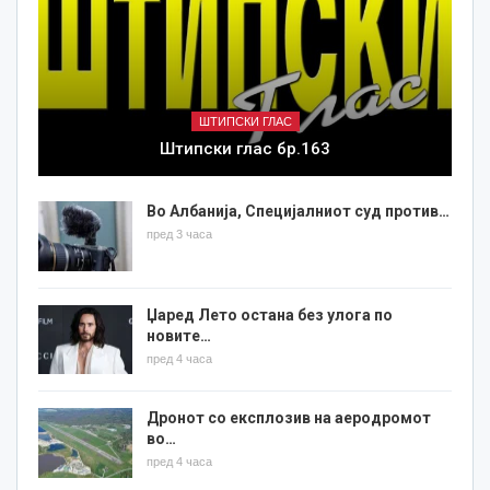
ШТИПСКИ ГЛАС
Штипски глас бр.163
Во Албанија, Специјалниот суд против…
пред 3 часа
Џаред Лето остана без улога по
новите…
пред 4 часа
Дронот со експлозив на аеродромот
во…
пред 4 часа