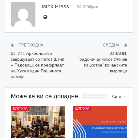
Istok Press
5413 Објави
ПРЕТХОДНА
СЛЕДНА
ШТИП: Археолозите
КОЧАНИ:
завршуваат со патот Штип
Градоначалникот Илијев
– Радовиш, се префрлаат
ги „сотре“ кочанските
на Хусамедин Пашината
вмровци
џамија
Може ќе ви се допадне
Сите
КУЛТУРА
КУЛТУРА