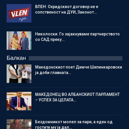
ВЛЕН: Охридскиот договор не е
сопственост на ДУИ, Законот…
Николоски: Го зајакнуваме партнерството
со САД преку…
Балкан
Македонскиот поет Димче Шипинкаровски
ја доби главната…
МАКЕДОНЕЦ ВО АЛБАНСКИОТ ПАРЛАМЕНТ
– УСПЕХ ЗА ЦЕЛАТА…
Бездомникот молел за пари, а еден од
гостите му ја дал…