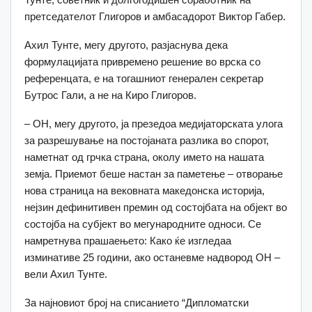
претседателот Глигоров и амбасадорот Виктор Габер.
Ахил Тунте, мегу другото, разјаснува дека
формулацијата привремено решение во врска со
референцата, е на тогашниот генерален секретар
Бутрос Гали, а не на Киро Глигоров.
– ОН, мегу другото, ја презедоа медијаторската улога
за разрешување на постојаната разлика во спорот,
наметнат од грчка страна, околу името на нашата
земја. Приемот беше настан за паметење – отворање
нова страница на вековната македонска историја,
нејзин дефинитивен премин од состојбата на објект во
состојба на субјект во мегународните односи. Се
намретнува прашаењето: Како ќе изгледаа
изминативе 25 години, ако останевме надвород ОН –
вели Ахил Тунте.
За најновиот број на списанието “Дипломатски