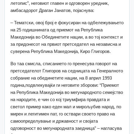
летопис”, неговиот главен и одговорен уредник,
амбасадорот Драган Јанатов, појаснува:
– Тематски, овој број е фокусиран на одбележувањето
на 25 годишнината од приемот на Република
Македонија во Обединетите нации, а во тој контекст и
за придонесот на првиот претседател на независна и
суверена Република Македонија, Киро Глигоров.
Во таа смисла, списанието го пренесува говорот на
претседателот Глигоров на седницата на Генералното
собрание на обединетите нации, на 8 април 1993
година,подвлекувајќи ги неговите зборови: “Приемот
на Република Македонија во мегународното семејство
на народите, е чин со кој триумфира правдата и
светол пример како еден мал и мирољубив народ, по
мирен и легитимен пат, го оствари своето право на
самоопределување и државност и својата
одговорност во мегународната заедница” – нагласува