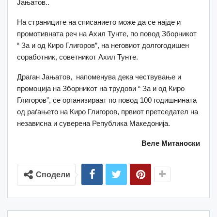
Јањатов..
На страниците на списанието може да се најде и
промотивната реч на Ахил Тунте, по повод Зборникот
“ За и од Киро Глигоров”, на неговиот долгогодишен
соработник, советникот Ахил Тунте.
Драган Јањатов, напоменува дека чествување и
промоција на Зборникот на трудови “ За и од Киро
Глигоров”, се организираат по повод 100 годишнината
од раѓањето на Киро Глигоров, првиот претседател на
независна и суверена Република Македонија.
Веле Митаноски
Сподели