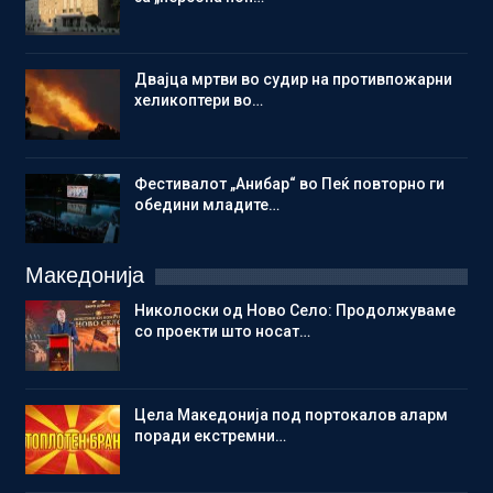
Двајца мртви во судир на противпожарни
хеликоптери во…
Фестивалот „Анибар“ во Пеќ повторно ги
обедини младите…
Македонија
Николоски од Ново Село: Продолжуваме
со проекти што носат…
Цела Македонија под портокалов аларм
поради екстремни…