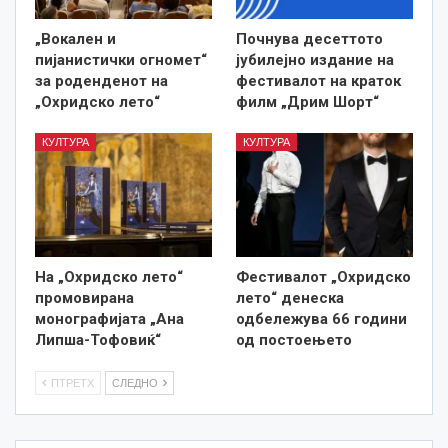
„Вокален и
Почнува десеттото
пијанистички огномет“
јубилејно издание на
за роденденот на
фестивалот на краток
„Охридско лето“
филм „Дрим Шорт“
КУЛТУРА
КУЛТУРА
На „Охридско лето“
Фестивалот „Охридско
промовирана
лето“ денеска
монографијата „Ана
одбележува 66 години
Липша-Тофовиќ“
од постоењето
ПТРЕТХ
СЛЕДНО