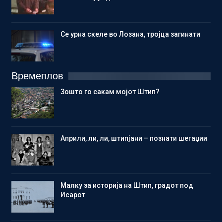
Се урна скеле во Лозана, тројца загинати
Времеплов
Зошто го сакам мојот Штип?
Aприли, ли, ли, штипјани – познати шегаџии
Малку за историја на Штип, градот под
Исарот