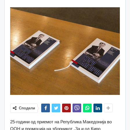
Сподели
25-години од приемот на Република Македонија во
ООН и промоција на зборникот „За и од Киро