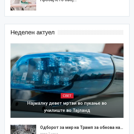
Неделен актуел
СВЕТ
Најмалку девет мртви во пукање во
училиште во Тајланд
Одборот за мир на Трамп за обнова на…
пред 7 часа