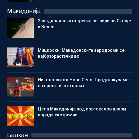
Македонија
Западнонилската треска се шири во Скопје
и Велес
Мицкоски: Македонските аеродроми се
најбрзорастечки во…
Николоски од Ново Село: Продолжуваме
со проекти што носат…
Цела Македонија под портокалов аларм
поради екстремни…
Балкан