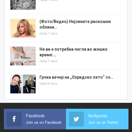
(Фото/Видео) Нејзините раскошни
облини…
пред 7 часа
Не ви е потребна пегла во жешко
време:…
пред 7 часа
Грчка вечер на „Охридско лето“ со…
пред 9 часа
Facebook
Istokpress
Join us on Facebook
Join us on Twitter