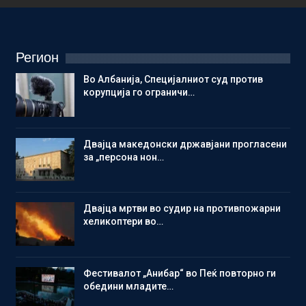
Регион
Во Албанија, Специјалниот суд против
корупција го ограничи…
Двајца македонски државјани прогласени
за „персона нон…
Двајца мртви во судир на противпожарни
хеликоптери во…
Фестивалот „Анибар“ во Пеќ повторно ги
обедини младите…