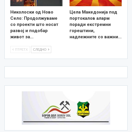
Николоски од Ново
Цела Македонија под
Село: Продолжуваме
портокалов аларм
со проекти што носат
поради екстремни
развој и подобар
горештини,
живот за…
надлежните со важни…
ПТРЕТХ
СЛЕДНО