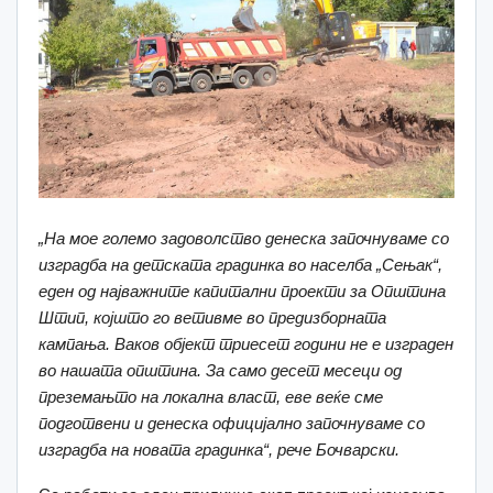
„
На мое големо задоволство д
енеска започнуваме со
изградба на детската градинка во населба
„
Сењак
“
,
еден од најважните капитални проекти за Општина
Штип, којшто го ветивме во предизборната
кампања. Ваков објект триесет години не е изграден
во
нашата општина. З
а само десет месеци од
преземањто на локална власт, еве веќе сме
подготвени и денеска официјално започнуваме со
изградба на
новата
градинка
“, рече Бочварски.