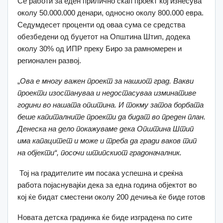
Се работи за еден прилично скап проект кој изнесува
околу 50.000.000 денари, односно околу 800.000 евра.
Седумдесет проценти од оваа сума се средства
обезбедени од буџетот на Општина Штип, додека
околу 30% од ИПР преку Биро за рамномерен и
регионален развој.
„
Ова е многу важен проект за
нашиот град. Ва
кви
проекти изостануваа и недостасуваа изминативе
години во нашата општина. И токму затоа борбата
беше капиталните проекти да бидат во преден план.
Денеска на
дело покажуваме дека Општина Штип
има капацитет и може
и треба да гради ваков тип
на
објекти
“, посочи штипскиот градоначалник.
Тој на градителите им посака успешна и среќна
работа појаснувајќи дека за една година објектот во
кој ќе бидат сместени околу 200 дечиња ќе биде готов
Новата детска градинка ќе биде изградена по сите