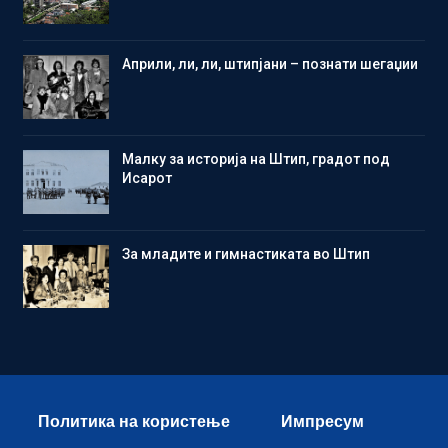
Aприли, ли, ли, штипјани – познати шегаџии
Малку за историја на Штип, градот под
Исарот
Зa младите и гимнастиката во Штип
Политика на користење
Импресум