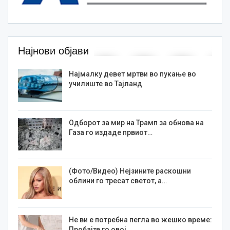
Најнови објави
Најмалку девет мртви во пукање во
училиште во Тајланд
Одборот за мир на Трамп за обнова на
Газа го издаде првиот…
(Фото/Видео) Нејзините раскошни
облини го тресат светот, а…
Не ви е потребна пегла во жешко време:
Пробајте го овој…