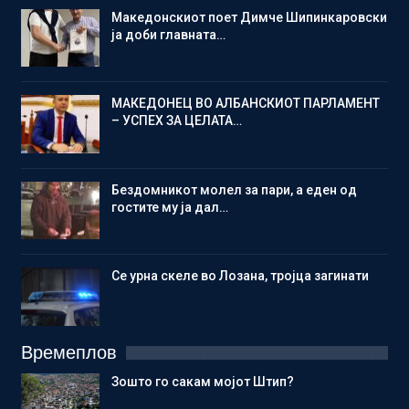
Македонскиот поет Димче Шипинкаровски
ја доби главната…
МАКЕДОНЕЦ ВО АЛБАНСКИОТ ПАРЛАМЕНТ
– УСПЕХ ЗА ЦЕЛАТА…
Бездомникот молел за пари, а еден од
гостите му ја дал…
Се урна скеле во Лозана, тројца загинати
Времеплов
Зошто го сакам мојот Штип?