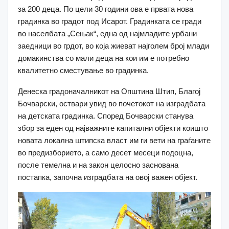
за 200 деца. По цели 30 години ова е првата нова
градинка во градот под Исарот. Градинката се гради
во населбата „Сењак“, една од најмладите урбани
заедници во грдот, во која жиеват најголем број млади
домакинства со мали деца на кои им е потребно
квалитетно сместување во градинка.
Денеска градоначалникот на Општина Штип, Благој
Бочварски, оствари увид во почетокот на изградбата
на детската градинка. Според Бочварски станува
збор за еден од најважните капитални објекти коишто
новата локална штипска власт им ги вети на граѓаните
во предизборието, а само десет месеци подоцна,
после темелна и на закон целосно заснована
постапка, започна изградбата на овој важен објект.