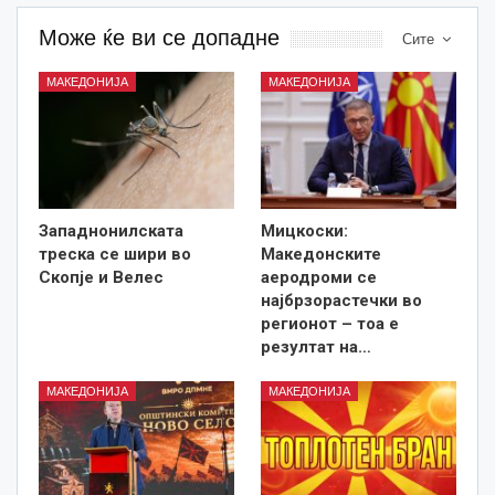
Може ќе ви се допадне
Сите
МАКЕДОНИЈА
МАКЕДОНИЈА
Западнонилската
Мицкоски:
треска се шири во
Македонските
Скопје и Велес
аеродроми се
најбрзорастечки во
регионот – тоа е
резултат на…
МАКЕДОНИЈА
МАКЕДОНИЈА