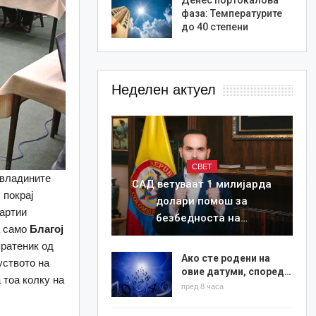
фаза: Температурите
до 40 степени
Неделен актуел
СВЕТ
евладините
САД ветуваат 1 милијарда
 покрај
долари помош за
партии
безбедноста на…
а само
Благој
пратеник од
Ако сте родени на
уството на
овие датуми, според…
 тоа колку на
пред 8 часа