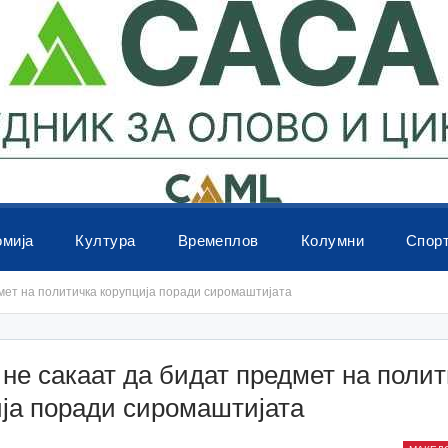
омија
Култура
Времеплов
Колумни
Спор
мет на политичка корупција поради сиромаштијата
не сакаат да бидат предмет на поли
ја поради сиромаштијата