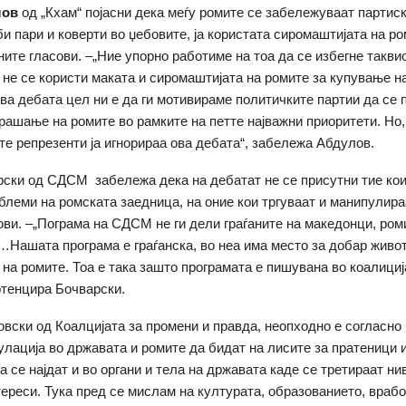
лов
од „Кхам“ појасни дека меѓу ромите се забележуваат партиск
и пари и коверти во џебовите, ја користата сиромаштијата на ро
ните гласови. –„Ние упорно работиме на тоа да се избегне такви
а не се користи маката и сиромаштијата на ромите за купување н
ова дебата цел ни е да ги мотивираме политичките партии да се 
рашање на ромите во рамките на петте најважни приоритети. Но
те репрезенти ја игнорираа ова дебата“, забележа Абдулов.
рски од СДСМ забележа дека на дебатат не се присутни тие кои
блеми на ромската заедница, на оние кои тргуваат и манипулира
ови. –„Пограма на СДСМ не ги дели граѓаните на македонци, ром
…Нашата програма е граѓанска, во неа има место за добар живот
 на ромите. Тоа е така зашто програмата е пишувана во коалициј
потенцира Бочварски.
овски од Коалцијата за промени и правда, неопходно е согласно 
улација во државата и ромите да бидат на лисите за пратеници 
а се најдат и во органи и тела на државата каде се третираат ни
тереси. Тука пред се мислам на културата, образованието, враб