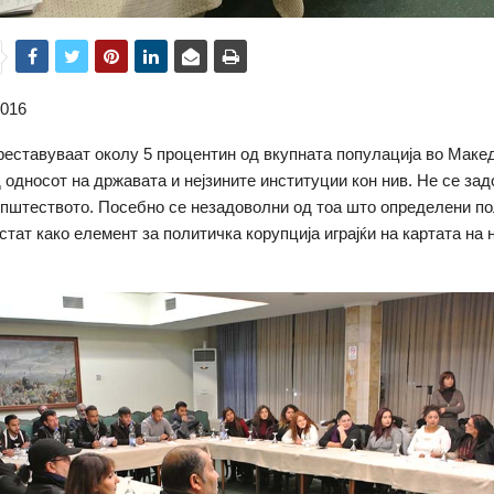
2016
реставуваат околу 5 процентин од вкупната популација во Макед
 односот на државата и нејзините институции кон нив. Не се за
општеството. Посебно се незадоволни од тоа што определени п
стат како елемент за политичка корупција играјќи на картата на 