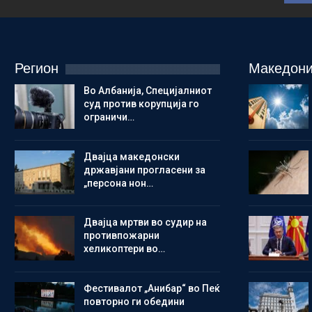
Регион
Македони
Во Албанија, Специјалниот
суд против корупција го
ограничи…
Двајца македонски
државјани прогласени за
„персона нон…
Двајца мртви во судир на
противпожарни
хеликоптери во…
Фестивалот „Анибар“ во Пеќ
повторно ги обедини