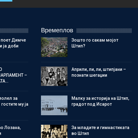
Времеплов
 поет Димче
Зошто го сакам мојот
 ја доби
Штип?
О
Aприли, ли, ли, штипјани –
ПАРЛАМЕНТ –
познати шегаџии
АТА…
молел за
Малку за историја на Штип,
 гостите му ја
градот под Исарот
во Лозана,
Зa младите и гимнастиката
и
во Штип