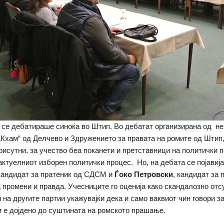
 се дебатираше синоќа во Штип. Во дебатат организирана од н
„Кхам“ од Делчево и Здружението за правата на ромите од Штип,
рисутни, за учество беа поканети и претставници на политички 
актуелниот изборен политички процес. Но, на дебата се појавиј
 кандидат за пратеник од СДСМ и
Ѓоко Петровски
, кандидат за 
а промени и правда. Учесниците го оценија како скандалозно отс
 на другите партии укажувајќи дека и само ваквиот чин говори за
м е дојдено до суштината на ромското прашање.