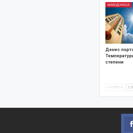
МАКЕДОНИЈА
Денес порто
Температури
степени
ПТРЕТХ
С