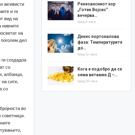
Ренесансниот хор
и акгивисти
„Готик Војсис“
мите и ги
вечерва…
от вид на
пред 9 часа
а нивните
посветат на
Денес портокалова
, поголем дел
фаза: Температурите
до…
пред 11 часа
 ги создадоа
ат со
Кога е подобро да се
и, албанци,
зема витамин Д –…
 на сите,
пред 20 часа
а со
бројноста во
и советници.
вните
отувањето,