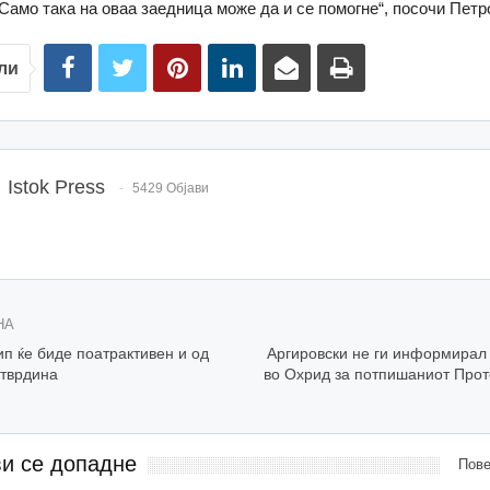
амо така на оваа заедница може да и се помогне“, посочи Петр
ли
Istok Press
5429 Објави
НА
п ќе биде поатрактивен и од
Аргировски не ги информирал
тврдина
во Охрид за потпишаниот Про
ви се допадне
Пове