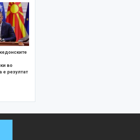
кедонските
ки во
а е резултат