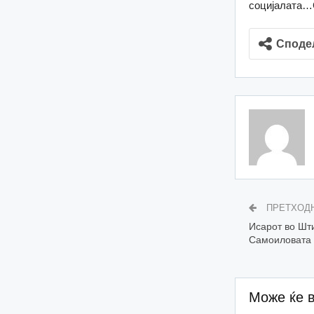
социјалата…С
Споде
ПРЕТХОД
Исарот во Шти
Самоиловата 
Може ќе 