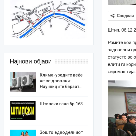
Сподели
Штип, 06.12.
Ромите кои п
задоволни од
статусто во 
Најнови објави
елити ги кори
сиромаштија.
Клима-уредите веќе
не се доволни:
Научниците бараат…
Штипски глас бр.163
Зошто едноделниот