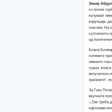
Зекир Абду
со полни торб
купуваат нив
корупција, д
гласови. На 
суптилното п
од политички
Благој Бочва
големите про
нивните глас
турци, власи
вклучителн и
граѓаните“, 
За Ѓоко Петр
вкупната поп
–„Тие треба д
најголеми ин