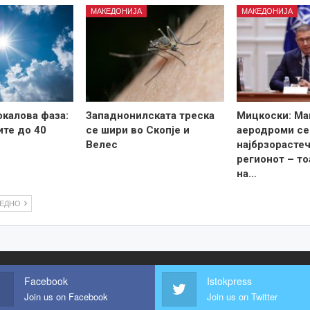
МАКЕДОНИЈА
МАКЕДОНИЈА
калова фаза:
Западнонилската треска
Мицкоски: Ма
те до 40
се шири во Скопје и
аеродроми се
Велес
најбрзорастеч
регионот – то
на…
ЛЕДНО
Facebook
Istokpress
Join us on Facebook
Join us on Twitter