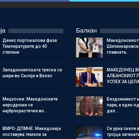
ја
Балкан
Денес портокалова фаза:
Македонскиот
Температурите до 40
Шипинкаровски
степени
главната…
Западнонилската треска се
МАКЕДОНЕЦ В
шири во Скопје и Велес
АЛБАНСКИОТ 
УСПЕХ ЗА ЦЕЛ
Мицкоски: Македонските
Бездомникот 
аеродроми се
пари, а еден од
најбрзорастечки во…
дал…
ВМРО-ДПМНЕ: Македонија
Се урна скеле 
поставува темели за
тројца загинат