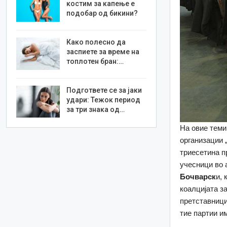
костим за капење е
подобар од бикини?
Како полесно да
заспиете за време на
топлотен бран:…
Подгответе се за јаки
удари: Тежок период
за три знака од…
На овие теми
организации 
триесетина п
учесници во 
Бочварск
и,
коалцијата з
претставници
тие партии и