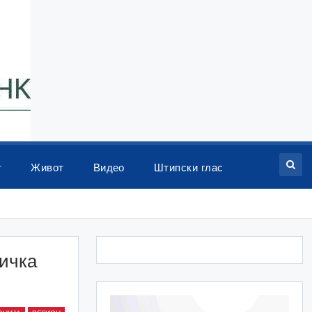
т
Живот
Видео
Штипски глас
тичка