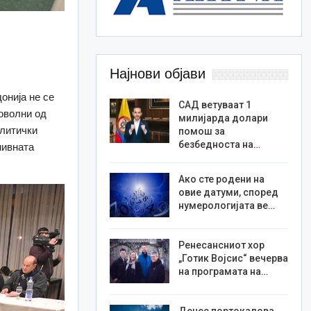
Најнови објави
онија не се
САД ветуваат 1
доволни од
милијарда долари
олитички
помош за
безбедноста на…
нивната
Ако сте родени на
овие датуми, според
нумерологијата ве…
Ренесансниот хор
„Готик Војсис“ вечерва
на програмата на…
Денес портокалова