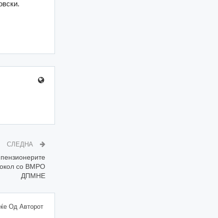
овски.
СЛЕДНА
 пензионерите
токол со ВМРО
ДПМНЕ
ќе Од Авторот