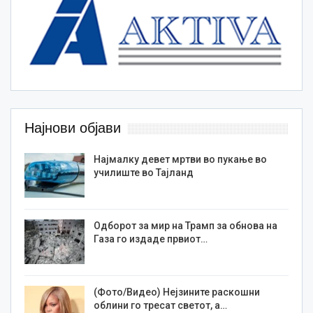
Најнови објави
Најмалку девет мртви во пукање во
училиште во Тајланд
Одборот за мир на Трамп за обнова на
Газа го издаде првиот…
(Фото/Видео) Нејзините раскошни
облини го тресат светот, а…