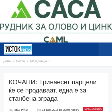
Дома
Вести
Македонија
КOЧАНИ: Тринаесет парцели
ќе се продаваат, една е за
станбена зграда
МАКЕДОНИЈА
На
14 Дек, 2018 во 20:08 часот.
Од
Istok Press