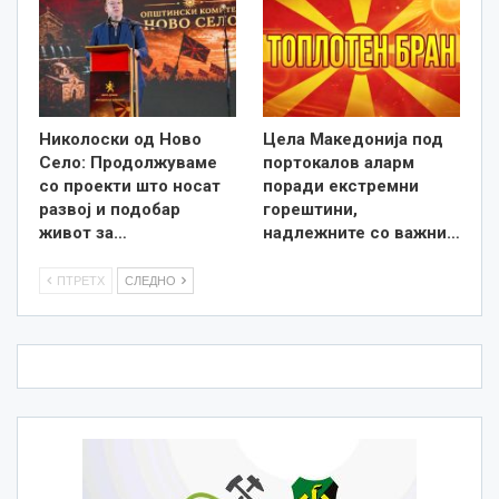
Николоски од Ново
Цела Македонија под
Село: Продолжуваме
портокалов аларм
со проекти што носат
поради екстремни
развој и подобар
горештини,
живот за…
надлежните со важни…
ПТРЕТХ
СЛЕДНО