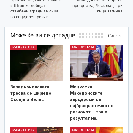
и Штип ќе добијат
преврте кај Лесковац, три
станбени згради за лица
лица загинаа
во социјален ризик
Може ќе ви се допадне
Сите
МАКЕДОНИЈА
МАКЕДОНИЈА
Западнонилската
Мицкоски:
треска се шири во
Македонските
Скопје и Велес
аеродроми се
најбрзорастечки во
регионот – тоа е
резултат на…
МАКЕДОНИЈА
МАКЕДОНИЈА