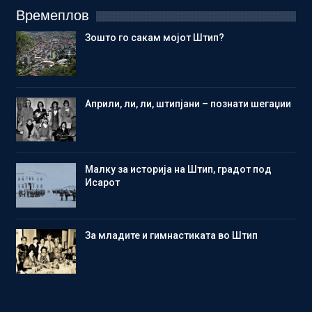
Времеплов
Зошто го сакам мојот Штип?
Aприли, ли, ли, штипјани – познати шегаџии
Малку за историја на Штип, градот под
Исарот
Зa младите и гимнастиката во Штип