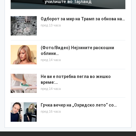
училиште во Тајланд
Одборот за мир на Трамп за обнова на…
пред 13 часа
(Фото/Видео) Нејзините раскошни
облини…
пред 14 часа
Не ви е потребна пегла во жешко
време:…
пред 14 часа
Грчка вечер на „Охридско лето“ со…
пред 16 часа