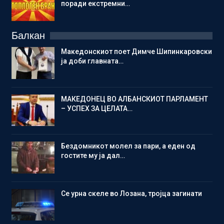
поради екстремни…
Балкан
Македонскиот поет Димче Шипинкаровски
ја доби главната…
МАКЕДОНЕЦ ВО АЛБАНСКИОТ ПАРЛАМЕНТ
– УСПЕХ ЗА ЦЕЛАТА…
Бездомникот молел за пари, а еден од
гостите му ја дал…
Се урна скеле во Лозана, тројца загинати