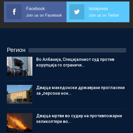
Facebook
Istokpress
Join us on Facebook
Join us on Twitter
Регион
Во Албанија, Специјалниот суд против
корупција го ограничи…
Двајца македонски државјани прогласени
за „персона нон…
Двајца мртви во судир на противпожарни
хеликоптери во…