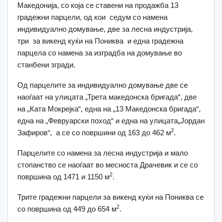
Македонија, со која се ставени на продажба 13
градежни парцели, од кои седум со намена
индивидуално домување, две за лесна индустрија,
три за викенд куќи на Пониква и една градежна
парцела со намена за изградба на домување во
станбени згради.
Од парцелите за индивидуално домување две се
наоѓаат на улицата „Трета македонска бригада“, две
на „Ката Мокрејка“, една на „13 Македонска бригада“,
една на „Февруарски поход“ и една на улицата„Јордан
2
Зафиров“, а се со површини од 163 до 462 м
.
Парцелите со намена за лесна индустрија и мало
стопанство се наоѓаат во месноста Драчевик и се со
2
површина од 1471 и 1150 м
.
Трите градежни парцели за викенд куќи на Пониква се
2
со површина од 449 до 654 м
.