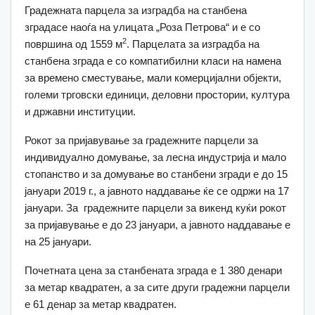
Градежната парцела за изградба на станбена
зградасе наоѓа на улицата „Роза Петрова“ и е со
2
површина од 1559 м
. Парцелата за изградба на
станбена зграда е со компатибилни класи на намена
за времено сместување, мали комерцијални објекти,
големи трговски единици, деловни простории, култура
и државни институции.
Рокот за пријавување за градежните парцели за
индивидуално домување, за лесна индустрија и мало
стопанство и за домување во станбени згради е до 15
јануари 2019 г., а јавното наддавање ќе се одржи на 17
јануари. За градежните парцели за викенд куќи рокот
за пријавување е до 23 јануари, а јавното наддавање е
на 25 јануари.
Почетната цена за станбената зграда е 1 380 денари
за метар квадратен, а за сите други градежни парцели
е 61 денар за метар квадратен.