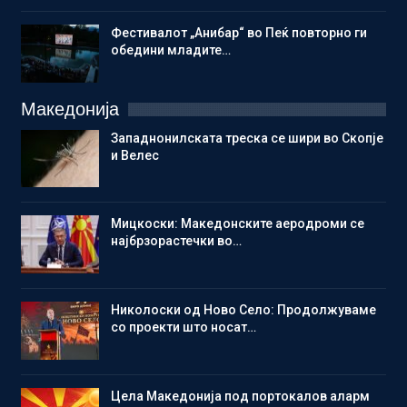
Фестивалот „Анибар“ во Пеќ повторно ги
обедини младите…
Македонија
Западнонилската треска се шири во Скопје
и Велес
Мицкоски: Македонските аеродроми се
најбрзорастечки во…
Николоски од Ново Село: Продолжуваме
со проекти што носат…
Цела Македонија под портокалов аларм