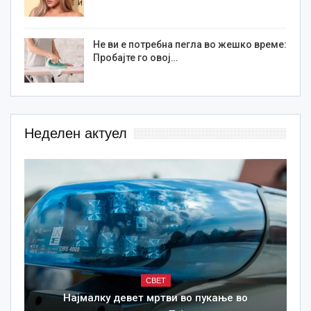
Не ви е потребна пегла во жешко време:
Пробајте го овој…
Неделен актуел
СВЕТ
Најмалку девет мртви во пукање во