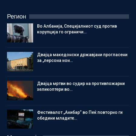
Регион
Во Албанија, Специјалниот суд против
корупција го ограничи…
Двајца македонски државјани прогласени
за „персона нон…
Двајца мртви во судир на противпожарни
хеликоптери во…
Фестивалот „Анибар“ во Пеќ повторно ги
обедини младите…