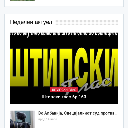
Неделен актуел
ШТИПСКИ ГЛАС
Штипски глас бр.163
Во Албанија, Специјалниот суд против…
пред 14 часа