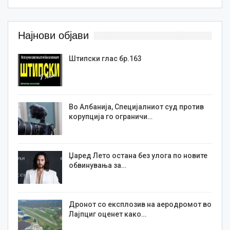
Најнови објави
Штипски глас бр.163
Во Албанија, Специјалниот суд против
корупција го ограничи…
Џаред Лето остана без улога по новите
обвинувања за…
Дронот со експлозив на аеродромот во
Лајпциг оценет како…