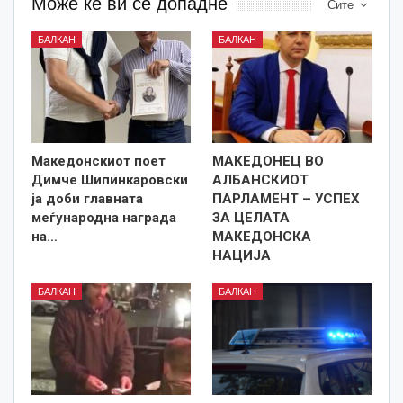
Може ќе ви се допадне
Сите
БАЛКАН
БАЛКАН
Македонскиот поет
МАКЕДОНЕЦ ВО
Димче Шипинкаровски
АЛБАНСКИОТ
ја доби главната
ПАРЛАМЕНТ – УСПЕХ
меѓународна награда
ЗА ЦЕЛАТА
на…
МАКЕДОНСКА
НАЦИЈА
БАЛКАН
БАЛКАН