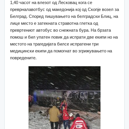
1,40 часот на влезот од Лесковац кога се
преврналавотбус од македонија кој од Скопје возел за
Белград. Според пишувањето на белградски Блиц, на
лице место е затекната стравотна глетка од
превртениот автобус во снежната бура. На брзата
помош и бил упатен повик да испрати две екипи но на
местото на трагедијата билсе испратени три
медицински екипи да помогнат во згрижувањето на
повредените.