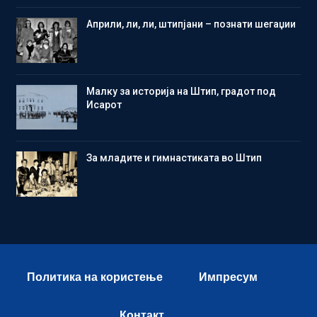
Aприли, ли, ли, штипјани – познати шегаџии
Малку за историја на Штип, градот под
Исарот
Зa младите и гимнастиката во Штип
Политика на користење
Импресум
Контакт