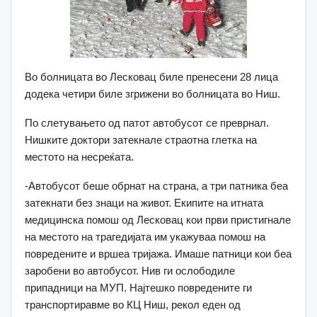
Во болницата во Лесковац биле пренесени 28 лица
додека четири биле згрижени во болницата во Ниш.
По слетувањето од патот автобусот се преврнал.
Нишките доктори затекнале страотна глетка на
местото на несреќата.
-Автобусот беше обрнат на страна, а три патника беа
затекнати без знаци на живот. Екипите на итната
медицинска помош од Лесковац кои први пристигнале
на местото на трагедијата им укажуваа помош на
повредените и вршеа тријажа. Имаше патници кои беа
заробени во автобусот. Нив ги ослободиле
припадници на МУП. Најтешко повредените ги
транспортиравме во КЦ Ниш, рекол еден од