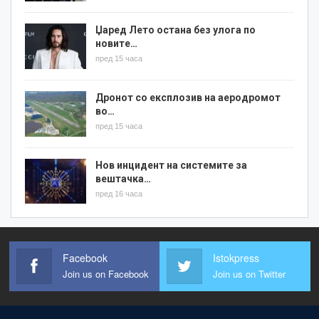
Џаред Лето остана без улога по
новите…
пред 15 часа
Дронот со експлозив на аеродромот
во…
пред 15 часа
Нов инцидент на системите за
вештачка…
пред 16 часа
Facebook
Istokpress
Join us on Facebook
Join us on Twitter