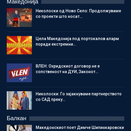
Македонија
Николоски од Ново Село: Продолжуваме
со проекти што носат…
Цела Македонија под портокалов аларм
поради екстремни…
ВЛЕН: Охридскиот договор не е
сопственост на ДУИ, Законот…
Николоски: Го зајакнуваме партнерството
со САД преку…
Балкан
Македонскиот поет Димче Шипинкаровски