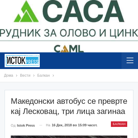
Дома
Вести
Балкан
Македонски автобус се преврте
кај Лесковац, три лица загинаа
БАЛКАН
На
16 Дек, 2018 во 15:09 часот.
Од
Istok Press