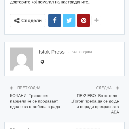
докторите кој помагал на настраданите..
Сподели
Istok Press
5413 Објави
ПРЕТХОДНА
СЛЕДНА
КOЧАНИ: Тринаесет
ПЕХЧЕВО: Во хотелот
парцели ќе се продаваат,
„Гогов“ треба да се дојде
една е за станбена зграда
и поради прекрасната
АБА