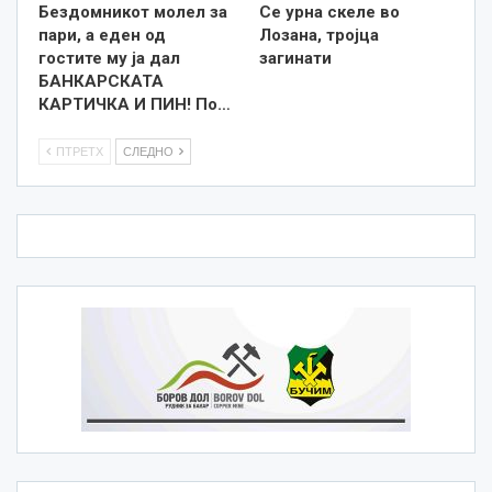
Бездомникот молел за
Се урна скеле во
пари, а еден од
Лозана, тројца
гостите му ја дал
загинати
БАНКАРСКАТА
КАРТИЧКА И ПИН! По…
ПТРЕТХ
СЛЕДНО