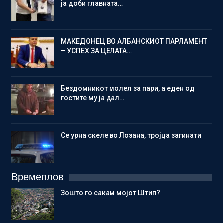
ја доби главната…
МАКЕДОНЕЦ ВО АЛБАНСКИОТ ПАРЛАМЕНТ
– УСПЕХ ЗА ЦЕЛАТА…
Бездомникот молел за пари, а еден од
гостите му ја дал…
Се урна скеле во Лозана, тројца загинати
Времеплов
Зошто го сакам мојот Штип?