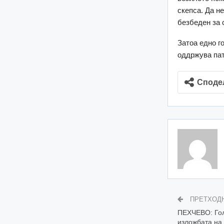
скепса. Да н
безбеден за 
Затоа едно го
оддржува пат
Споде
ПРЕТХОД
ПЕХЧЕВО: Гол
изложбата на