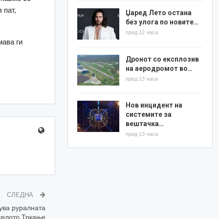
 пат,
Џаред Лето остана
без улога по новите…
пред 12 часа
мава ги
Дронот со експлозив
на аеродромот во…
пред 13 часа
Нов инцидент на
системите за
вештачка…
пред 13 часа
СЛЕДНА
ува руралната
селото Тркање