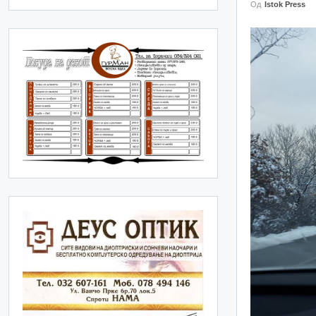
Од
Istok Press