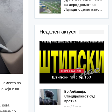
на аеродромот во
Лајпциг оценет како…
Неделен актуел
ШТИПСКИ ГЛАС
Штипски глас бр.163
, наместо по
а која е на
Во Албанија,
Специјалниот суд
против…
, кога
пред 12 часа
гнавме со