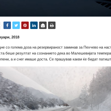
нуари, 2018
не со голема доза на резервираност заминав за Пехчево на нас
та беше резултат на сознанието дека во Малешевијата темпер
епени, а и снег имаше доста. Се прашував какви ќе бидат патишт