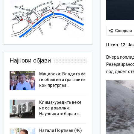
Сподели
Штип, 12. Ја
Вчера поплад
Најнови објави
Резервиранос
под десет ст
Мицкоски: Владата ќе
ги обештети граѓаните
кои претрпеа…
Клима-уредите веќе
не се доволни:
Научниците бараат…
Натали Портман (46)