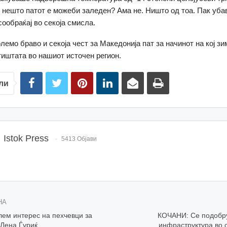
е нешто патот е можеби заледен? Ама не. Ништо од тоа. Пак убав
сообраќај во секоја смисла.
лемо браво и секоја чест за Македонија пат за начинот на кој зи
иштата во нашиот источен регион.
ли
Istok Press
5413 Објави
НА
ем интерес на пехчевци за
КОЧАНИ: Се подобр
 Лена Ѓуриќ
инфраструктура во 