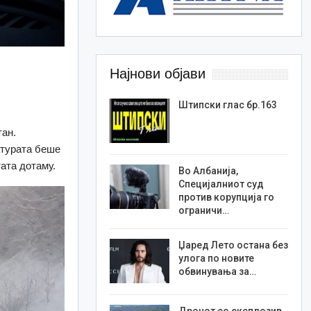
Најнови објави
Штипски глас бр.163
тан.
атурата беше
ата дотаму.
Во Албанија,
Специјалниот суд
против корупција го
ограничи…
Џаред Лето остана без
улога по новите
обвинувања за…
Дронот со експлозив