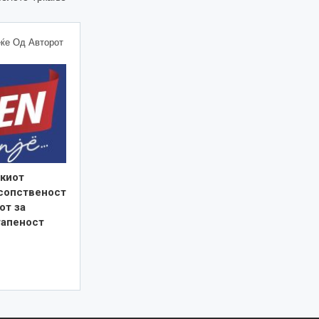
ќе Од Авторот
киот
 сопственост
от за
тапеност