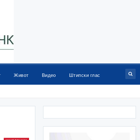
т
Живот
Видео
Штипски глас