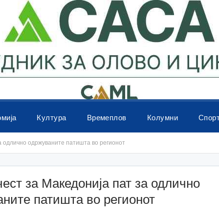
омија
Култура
Времеплов
Колумни
Спор
за одлично одржуваните патишта во регионот
чест за Македонија пат за одлично
ните патишта во регионот