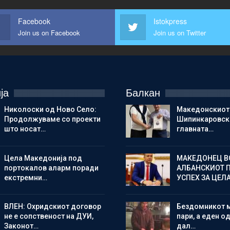
Facebook
Istokpress
Join us on Facebook
Join us on Twitter
ја
Балкан
Николоски од Ново Село:
Македонскиот
Продолжуваме со проекти
Шипинкаровски
што носат…
главната…
Цела Македонија под
МАКЕДОНЕЦ В
портокалов аларм поради
АЛБАНСКИОТ 
екстремни…
УСПЕХ ЗА ЦЕЛ
ВЛЕН: Охридскиот договор
Бездомникот 
не е сопственост на ДУИ,
пари, а еден од
Законот…
дал…