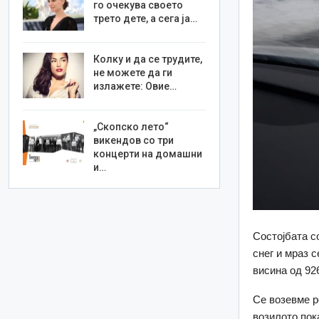
го очекува своето
трето дете, а сега ја…
Колку и да се трудите,
не можете да ги
излажете: Овие…
„Скопско лето“
викендов со три
концерти на домашни
и…
Состојбата с
снег и мраз 
висина од 92
Се возевме р
возилото пок