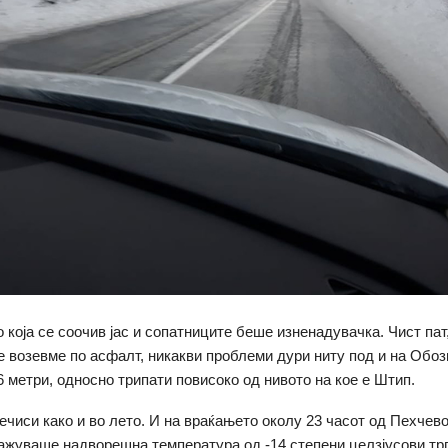
о која се соочив јас и сопатниците беше изненадувачка. Чист пат
се возевме по асфалт, никакви проблеми дури ниту под и на Обозн
6 метри, односно трипати повисоко од нивото на кое е Штип.
ечиси како и во лето. И на враќањето околу 23 часот од Пехчево
ажуваше надворешна температура од -14 степени целзјусови тр