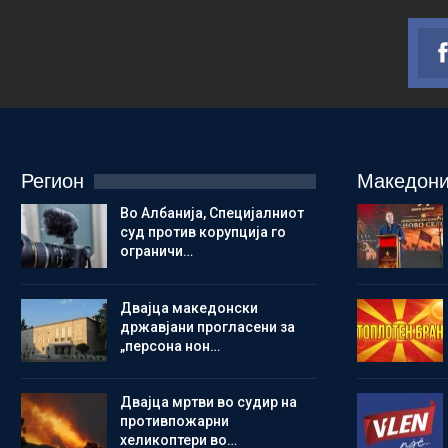
Регион
Македони
Во Албанија, Специјалниот
суд против корупција го
ограничи…
Двајца македонски
државјани прогласени за
„персона нон…
Двајца мртви во судир на
противпожарни
хеликоптери во…