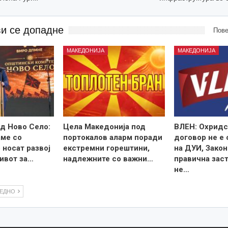
ви се допадне
Пове
МАКЕДОНИЈА
МАКЕДОНИЈА
д Ново Село:
Цела Македонија под
ВЛЕН: Охридс
ме со
портокалов аларм поради
договор не е
 носат развој
екстремни горештини,
на ДУИ, Закон
ивот за…
надлежните со важни…
правична зас
не…
ЛЕДНО