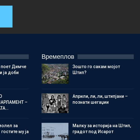
Времеплов
 поет Димче
Зошто го сакам мојот
 ја доби
Штип?
О
Aприли, ли, ли, штипјани –
ПАРЛАМЕНТ –
познати шегаџии
АТА…
молел за
Малку за историја на Штип,
 гостите му ја
градот под Исарот