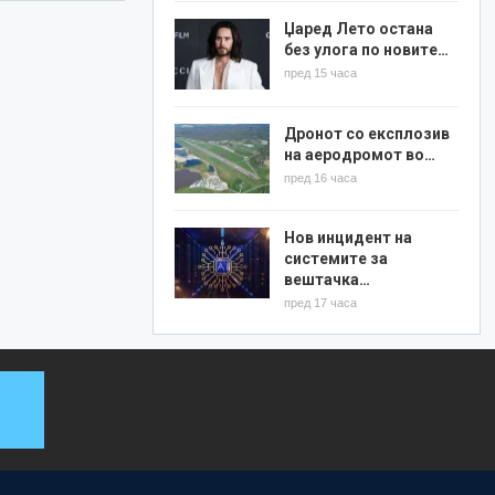
Џаред Лето остана
без улога по новите…
пред 15 часа
Дронот со експлозив
на аеродромот во…
пред 16 часа
Нов инцидент на
системите за
вештачка…
пред 17 часа