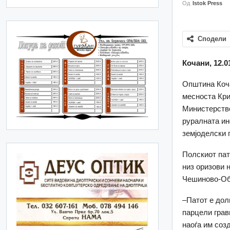
Од
Istok Press
Сподели
Кочани, 12.0
Општина Коча
месноста Кри
Министерство
руралната ин
земјоделски 
Полскиот пат
низ оризови 
Чешиново-Об
–Патот е долг
парцели грави
наоѓа им соз