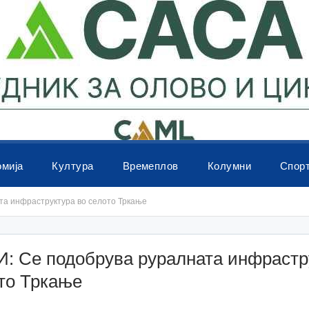
омија
Култура
Времеплов
Колумни
Спор
а инфраструктура во селото Тркање
: Се подобрува руралната инфрастр
то Тркање