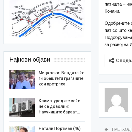
патишта – и
Кочани.
Одобрените с
пат со што ќ
Подобрувањет
за развој на
Најнови објави
Споде
Мицкоски: Владата ќе
ги обештети граѓаните
кои претрпеа…
Клима-уредите веќе
не се доволни:
Научниците бараат…
Натали Портман (46)
ПРЕТХОД