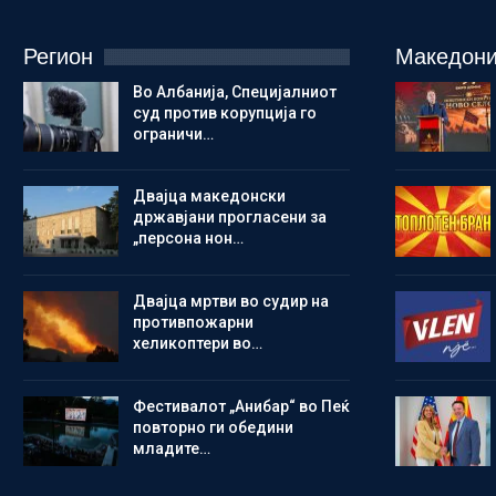
Регион
Македони
Во Албанија, Специјалниот
суд против корупција го
ограничи…
Двајца македонски
државјани прогласени за
„персона нон…
Двајца мртви во судир на
противпожарни
хеликоптери во…
Фестивалот „Анибар“ во Пеќ
повторно ги обедини
младите…