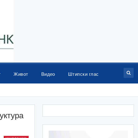
т
Живот
Видео
Штипски глас
уктура