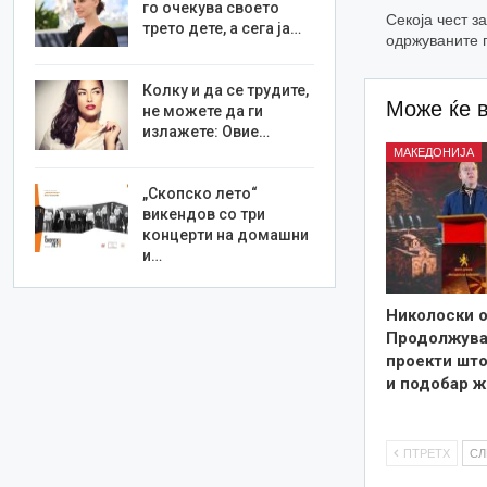
го очекува своето
Секоја чест з
трето дете, а сега ја…
одржуваните 
Колку и да се трудите,
Може ќе 
не можете да ги
излажете: Овие…
МАКЕДОНИЈА
„Скопско лето“
викендов со три
концерти на домашни
и…
Николоски о
Продолжува
проекти што
и подобар ж
ПТРЕТХ
С