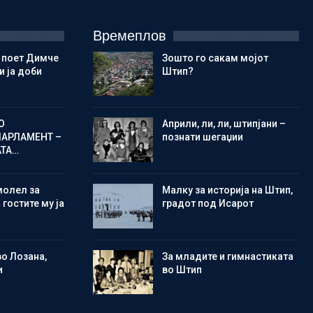
Времеплов
 поет Димче
Зошто го сакам мојот
 ја доби
Штип?
О
Aприли, ли, ли, штипјани –
ПАРЛАМЕНТ –
познати шегаџии
АТА…
молел за
Малку за историја на Штип,
 гостите му ја
градот под Исарот
во Лозана,
Зa младите и гимнастиката
и
во Штип