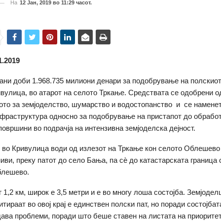
На
12 Јан, 2019 во 11:29 часот.
1.2019
ни доби 1.968.735 милиони денари за подобрување на полскиот
вулица, во атарот на селото Тркање. Средствата се одобрени о
то за земјоделство, шумарство и водостопанство и се наменет
фраструктура односно за подобрување на пристапот до обрабо
површини во подрачја на интензивна земјоделска дејност.
 во Кривулица води од излезот на Тркање кон селото Облешево
ниви, преку патот до село Бања, па сè до катастарската граница
лешево.
 1,2 км, широк е 3,5 метри и е во многу лоша состојба. Земјодел
тираат во овој крај е единствен полски пат, но поради состојбата
дава проблеми, поради што беше ставен на листата на приорите