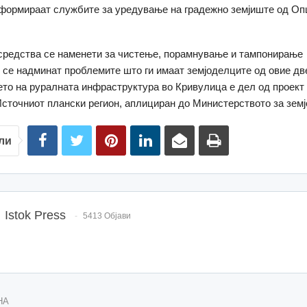
нформираат службите за уредување на градежно земјиште од О
редства се наменети за чистење, пoрамнување и тампонирање
е се надминат проблемите што ги имаат земјоделците од овие дв
о на руралната инфраструктура во Кривулица е дел од проект
 Источниот плански регион, аплициран до Министерството за зем
ли
Istok Press
5413 Објави
НА