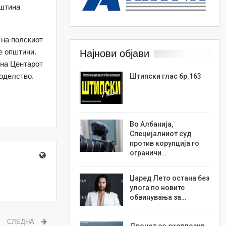
пштина
 на полскиот
е општини.
Најнови објави
 на Центарот
јоделство.
Штипски глас бр.163
Во Албанија,
Специјалниот суд
против корупција го
ограничи…
Џаред Лето остана без
улога по новите
обвинувања за…
СЛЕДНА
Дронот со експлозив