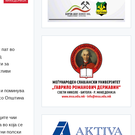
МАКЕДОНИЈА
 пат во
д
и за
тливи
 и поминува
 со Oпштина
ците чии
 во која се
тни полски