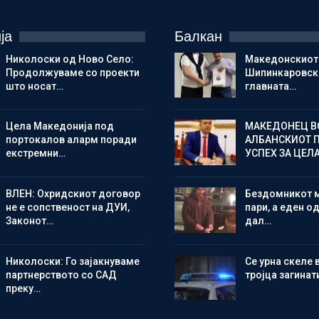
ја
Балкан
Николоски од Ново Село:
Македонскиот
Продолжуваме со проекти
Шипинкаровски
што носат…
главната…
Цела Македонија под
МАКЕДОНЕЦ В
портокалов аларм поради
АЛБАНСКИОТ 
екстремни…
УСПЕХ ЗА ЦЕЛ
ВЛЕН: Охридскиот договор
Бездомникот 
не е сопственост на ДУИ,
пари, а еден од
Законот…
дал…
Николоски: Го зајакнуваме
Се урна скеле 
партнерството со САД
тројца загинат
преку…