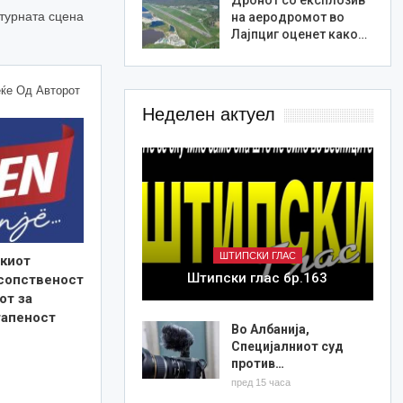
лтурната сцена
на аеродромот во
Лајпциг оценет како…
ќе Од Авторот
Неделен актуел
ШТИПСКИ ГЛАС
киот
Штипски глас бр.163
 сопственост
от за
тапеност
Во Албанија,
Специјалниот суд
против…
пред 15 часа