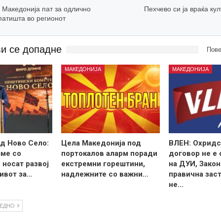
а Македонија пат за одлично
Пехчево си ја враќа ку
патишта во регионот
ви се допадне
Пове
МАКЕДОНИЈА
МАКЕДОНИЈА
д Ново Село:
Цела Македонија под
ВЛЕН: Охридс
ме со
портокалов аларм поради
договор не е
 носат развој
екстремни горештини,
на ДУИ, Закон
ивот за…
надлежните со важни…
правична зас
не…
ЛЕДНО