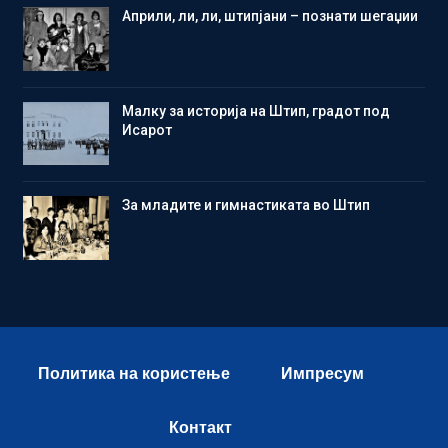
Aприли, ли, ли, штипјани – познати шегаџии
Малку за историја на Штип, градот под
Исарот
Зa младите и гимнастиката во Штип
Политика на користење
Импресум
Контакт