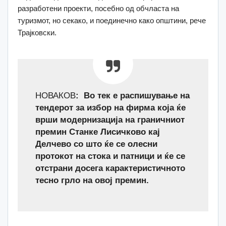
разработени проекти, посебно од обчласта на
туризмот, но секако, и поединечно како општини, рече
Трајковски.
НОВАКОВ
: В
о тек е распишување на
тендерот за избор на фирма која ќе
врши модернизација на граничниот
премин Станке Лисичково кај
Делчево со што ќе се олесни
протокот на стока и патници и ќе се
отстрани досега карактеристичното
тесно грло на овој премин.