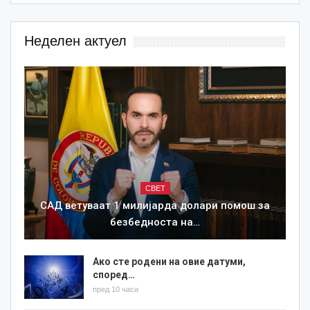
Неделен актуел
СВЕТ
САД ветуваат 1 милијарда долари помош за
безбедноста на…
Ако сте родени на овие датуми,
според…
пред 10 часа