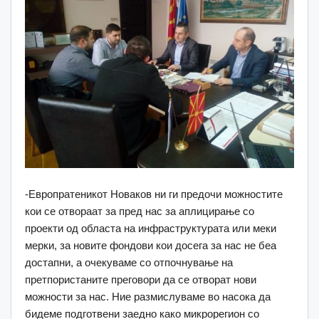
-Европратеникот Новаков ни ги предочи можностите
кои се отвораат за пред нас за аплицирање со
проекти од областа на инфраструктурата или меки
мерки, за новите фондови кои досега за нас не беа
достапни, а очекуваме со отпочнување на
претпористаните преговори да се отворат нови
можности за нас. Ние размислуваме во насока да
бидеме подготвени заедно како микрорегион со