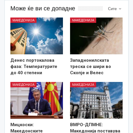
Може ќе ви се допадне
Сите
МАКЕДОНИЈА
МАКЕДОНИЈА
Денес портокалова
Западнонилската
фаза: Температурите
треска се шири во
до 40 степени
Скопје и Велес
МАКЕДОНИЈА
МАКЕДОНИЈА
Мицкоски:
ВМРО-ДПМНЕ:
Македонските
Македонија поставува