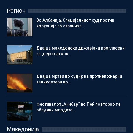
Регион
Во Албанија, Специјалниот суд против
корупција го ограничи…
Двајца македонски државјани прогласени
за „персона нон…
Двајца мртви во судир на противпожарни
хеликоптери во…
Фестивалот „Анибар“ во Пеќ повторно ги
обедини младите…
Македонија