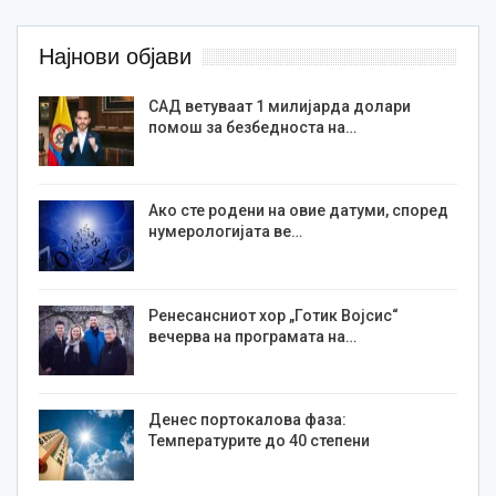
Најнови објави
САД ветуваат 1 милијарда долари
помош за безбедноста на…
Ако сте родени на овие датуми, според
нумерологијата ве…
Ренесансниот хор „Готик Војсис“
вечерва на програмата на…
Денес портокалова фаза:
Температурите до 40 степени