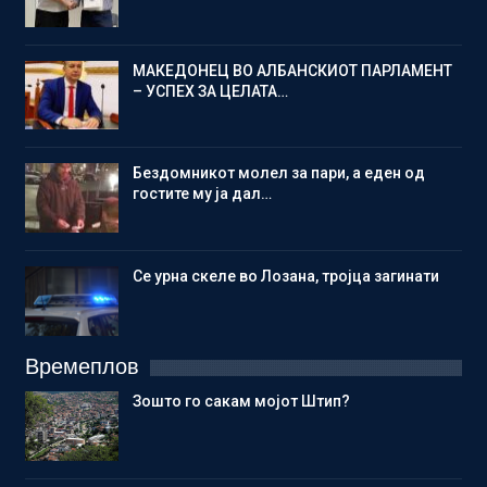
МАКЕДОНЕЦ ВО АЛБАНСКИОТ ПАРЛАМЕНТ
– УСПЕХ ЗА ЦЕЛАТА…
Бездомникот молел за пари, а еден од
гостите му ја дал…
Се урна скеле во Лозана, тројца загинати
Времеплов
Зошто го сакам мојот Штип?