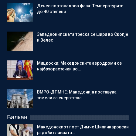
Денес портокалова фаза: Температурите
до 40 степени
Западнонилската треска се шири во Скопје
и Велес
Мицкоски: Македонските аеродроми се
најбрзорастечки во…
ВМРО-ДПМНЕ: Македонија поставува
темели за енергетска…
Балкан
Македонскиот поет Димче Шипинкаровски
ја доби главната…