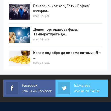
Ренесансниот хор „Готик Војсис“
вечерва…
пред 12 часа
Денес портокалова фаза:
Температурите до…
пред 14 часа
Кога е подобро да се зема витамин Д –
…
пред 23 часа
Facebook
Istokpress
Join us on Facebook
Join us on Twitter