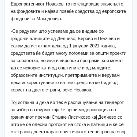
Европратеникот Новаков го потенцираше значењето
на фондовите и најави повеќе средства од европските
фондови за Македонија.
-Се радувам што успеавме да се видиме со
градоначалниците од Делчево, Берово и Пехчево и
сакам да истакнам дека од 1 јануари 2021 година,
средствата ќе бидат многу поголеми за општи проекти
за соработка, но има и европски програми кои можат
да се искористат и од општините и од младите,
образовните институции, претпримачите и верувам
дека искористувањето на тие средства ќе биде од
корист на двете страни, рече Новаков.
Тој истакна и дека во тек е распишување на тендерот
за избор на фирма која ќе врши модернизација на
граничниот премин Станке Лисичково кај Делчево со
што ќе се олесни протокот на стока и патници и ќе се
отстрани досега карактеристичното тесно грло на овој