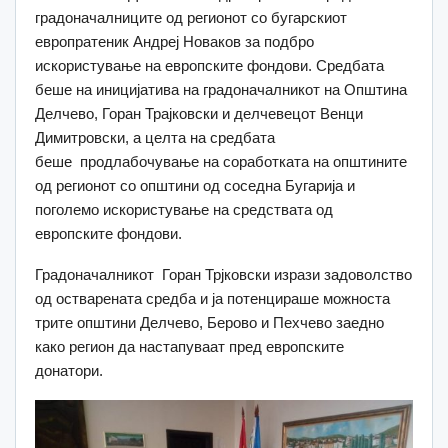
градоначалниците од регионот со бугарскиот
европратеник Андреј Новаков за подбро
искористување на европските фондови. Средбата
беше на иницијатива на градоначалникот на Општина
Делчево, Горан Трајковски и делчевецот Венци
Димитровски, а целта на средбата
беше продлабочување на соработката на општините
од регионот со општини од соседна Бугарија и
поголемо искористување на средствата од
европските фондови.
Градоначалникот Горан Трјковски изрази задоволство
од остварената средба и ја потенцираше можноста
трите општини Делчево, Берово и Пехчево заедно
како регион да настапуваат пред европските
донатори.