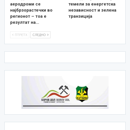
аеродроми се
темели за енергетска
најбрзорастечки во
независност и зелена
регионот – тоа е
транзиција
резултат на…
ПТРЕТХ
СЛЕДНО