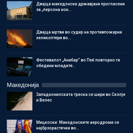
Двајца македонски државјани прогласени
за „персона нон…
Двајца мртви во судир на противпожарни
хеликоптери во…
Фестивалот „Анибар“ во Пеќ повторно ги
обедини младите…
Македонија
Западнонилската треска се шири во Скопје
и Велес
Мицкоски: Македонските аеродроми се
најбрзорастечки во…