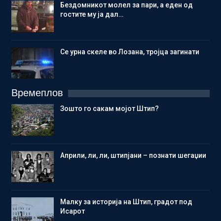
Бездомникот молел за пари, а еден од
гостите му ја дал…
Се урна скеле во Лозана, тројца загинати
Времеплов
Зошто го сакам мојот Штип?
Aприли, ли, ли, штипјани – познати шегаџии
Малку за историја на Штип, градот под
Исарот