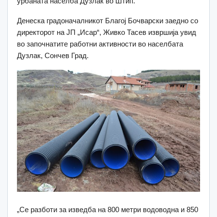
урбаната населба Дузлак во Штип.
Денеска градоначалникот Благој Бочварски заедно со
директорот на ЈП „Исар“, Живко Тасев извршија увид
во започнатите работни активности во населбата
Дузлак, Сончев Град.
„Се разботи за изведба на 800 метри водоводна и 850