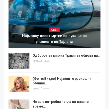
СВЕТ
Најмалку девет мртви во пукање во
училиште во Тајланд
Одборот за мир на Трамп за обнова на…
пред 15 часа
(Фото/Видео) Нејзините раскошни
облини…
пред 15 часа
Не ви е потребна пегла во жешко
време:…