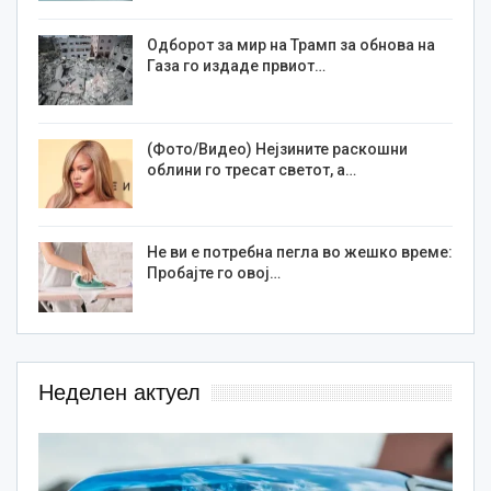
Одборот за мир на Трамп за обнова на
Газа го издаде првиот…
(Фото/Видео) Нејзините раскошни
облини го тресат светот, а…
Не ви е потребна пегла во жешко време:
Пробајте го овој…
Неделен актуел