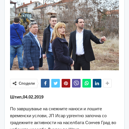
Сподели
Штип,04.02.2019
По завршување на снежните наноси и лошите
временски услови, ЈП Исар ургентно започна со
градежните активности на населбата Сончев Град во