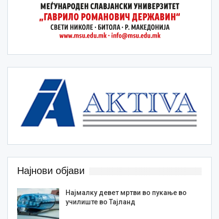
Најнови објави
Најмалку девет мртви во пукање во
училиште во Тајланд