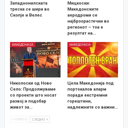
Западнонилската
Мицкоски:
треска се шири во
Македонските
Скопје и Велес
аеродроми се
најбрзорастечки во
регионот – тоа е
резултат на…
МАКЕДОНИЈА
МАКЕДОНИЈА
Николоски од Ново
Цела Македонија под
Село: Продолжуваме
портокалов аларм
со проекти што носат
поради екстремни
развој и подобар
горештини,
живот за…
надлежните со важни…
ПТРЕТХ
СЛЕДНО